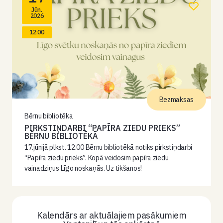
Jūn.
2026
12:00
Bezmaksas
Bērnu bibliotēka
PIRKSTIŅDARBI “PAPĪRA ZIEDU PRIEKS”
BĒRNU BIBLIOTĒKĀ
17.jūnijā plkst. 12.00 Bērnu bibliotēkā notiks pirkstiņdarbi
“Papīra ziedu prieks”. Kopā veidosim papīra ziedu
vainadziņus Līgo noskaņās. Uz tikšanos!
Kalendārs ar aktuālajiem pasākumiem