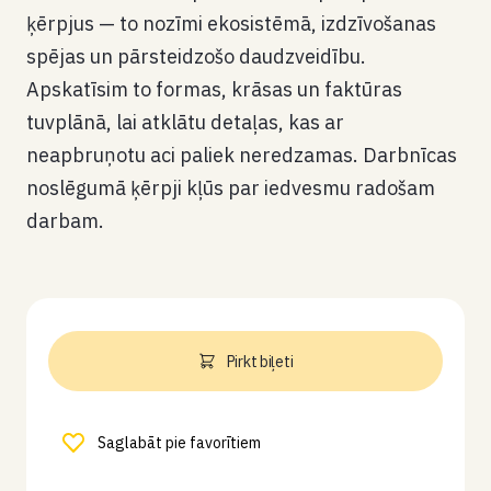
ķērpjus — to nozīmi ekosistēmā, izdzīvošanas
spējas un pārsteidzošo daudzveidību.
Apskatīsim to formas, krāsas un faktūras
tuvplānā, lai atklātu detaļas, kas ar
neapbruņotu aci paliek neredzamas. Darbnīcas
noslēgumā ķērpji kļūs par iedvesmu radošam
darbam.
Pirkt biļeti
Saglabāt pie favorītiem