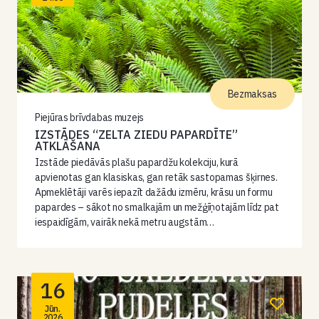
Bezmaksas
Piejūras brīvdabas muzejs
IZSTĀDES “ZELTA ZIEDU PAPARDĪTE”
ATKLĀŠANA
Izstāde piedāvās plašu papardžu kolekciju, kurā
apvienotas gan klasiskas, gan retāk sastopamas šķirnes.
Apmeklētāji varēs iepazīt dažādu izmēru, krāsu un formu
papardes – sākot no smalkajām un mežģīņotajām līdz pat
iespaidīgām, vairāk nekā metru augstām…
16
Jūn.
2026