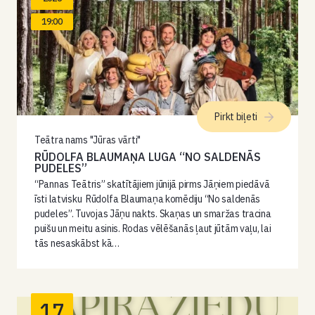
19:00
Pirkt biļeti
Teātra nams "Jūras vārti"
RŪDOLFA BLAUMAŅA LUGA “NO SALDENĀS
PUDELES”
“Pannas Teātris” skatītājiem jūnijā pirms Jāņiem piedāvā
īsti latvisku Rūdolfa Blaumaņa komēdiju “No saldenās
pudeles”. Tuvojas Jāņu nakts. Skaņas un smaržas tracina
puišu un meitu asinis. Rodas vēlēšanās ļaut jūtām vaļu, lai
tās nesaskābst kā…
17