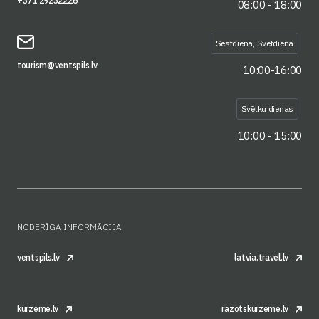
+371 29232226
08:00 - 18:00
Sestdiena, Svētdiena
tourism@ventspils.lv
10:00-16:00
Svētku dienas
10:00 - 15:00
NODERĪGA INFORMĀCIJA
ventspils.lv
latvia.travel.lv
kurzeme.lv
razotskurzeme.lv