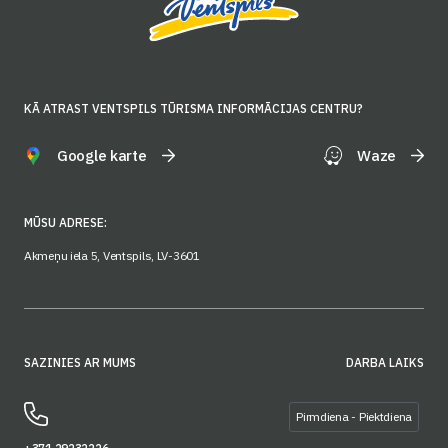
KĀ ATRAST VENTSPILS TŪRISMA INFORMĀCIJAS CENTRU?
Google karte
Waze
MŪSU ADRESE:
Akmeņu iela 5, Ventspils, LV-3601
SAZINIES AR MUMS
DARBA LAIKS
Pirmdiena - Piektdiena