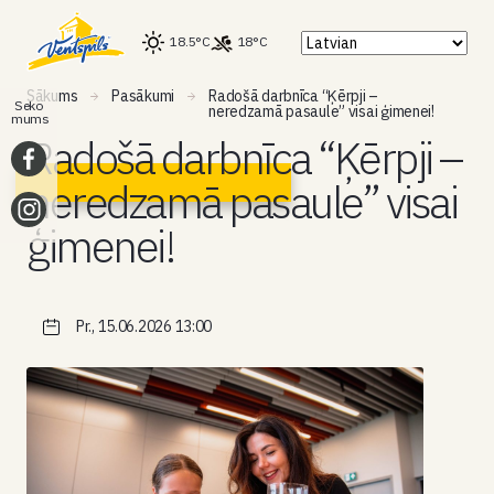
18.5°C
18°C
Sākums
Pasākumi
Radošā darbnīca “Ķērpji –
Seko
neredzamā pasaule” visai ģimenei!
mums
Radošā darbnīca “Ķērpji –
neredzamā pasaule” visai
ģimenei!
Pr., 15.06.2026 13:00