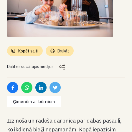
Kopēt saiti
Drukāt
Dalīties sociālajos medijos
Ģimenēm ar bērniem
Izzinoša un radoša darbnīca par dabas pasauli,
ko ikdienā bieži nepamanām. Kopā iepazīsim