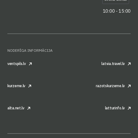
10:00 - 15:00
NODERĪGA INFORMĀCIJA
ventspils.lv
latvia.travel.lv
kurzeme.lv
razotskurzeme.lv
alta.net.lv
latturinfo.lv