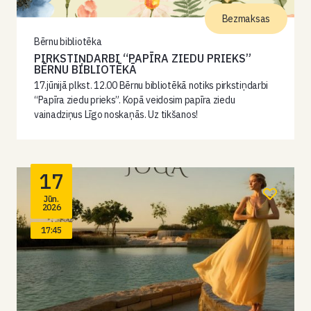
Bezmaksas
Bērnu bibliotēka
PIRKSTIŅDARBI “PAPĪRA ZIEDU PRIEKS”
BĒRNU BIBLIOTĒKĀ
17.jūnijā plkst. 12.00 Bērnu bibliotēkā notiks pirkstiņdarbi
“Papīra ziedu prieks”. Kopā veidosim papīra ziedu
vainadziņus Līgo noskaņās. Uz tikšanos!
17
Jūn.
2026
17:45