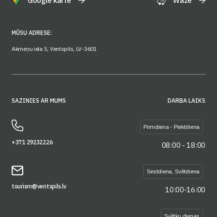
Google karte
Waze
MŪSU ADRESE:
Akmeņu iela 5, Ventspils, LV-3601
SAZINIES AR MUMS
DARBA LAIKS
Pirmdiena - Piektdiena
+371 29232226
08:00 - 18:00
Sestdiena, Svētdiena
tourism@ventspils.lv
10:00-16:00
Svētku dienas