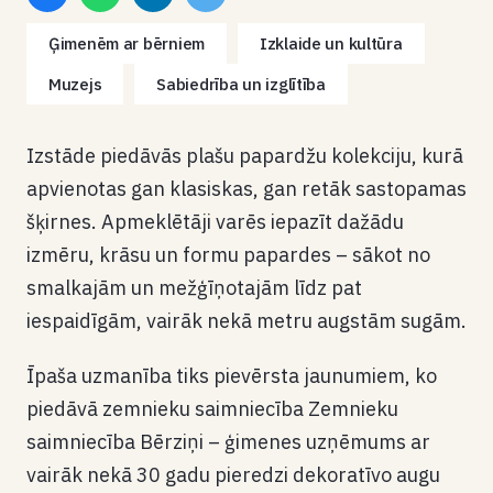
Ģimenēm ar bērniem
Izklaide un kultūra
Muzejs
Sabiedrība un izglītība
Izstāde piedāvās plašu papardžu kolekciju, kurā
apvienotas gan klasiskas, gan retāk sastopamas
šķirnes. Apmeklētāji varēs iepazīt dažādu
izmēru, krāsu un formu papardes – sākot no
smalkajām un mežģīņotajām līdz pat
iespaidīgām, vairāk nekā metru augstām sugām.
Īpaša uzmanība tiks pievērsta jaunumiem, ko
piedāvā zemnieku saimniecība Zemnieku
saimniecība Bērziņi – ģimenes uzņēmums ar
vairāk nekā 30 gadu pieredzi dekoratīvo augu