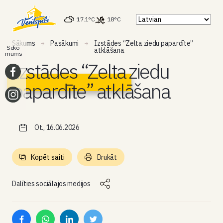
17.1°C
18°C
Sākums
Pasākumi
Izstādes “Zelta ziedu papardīte”
Seko
atklāšana
mums
Izstādes “Zelta ziedu
papardīte” atklāšana
Ot., 16.06.2026
Kopēt saiti
Drukāt
Dalīties sociālajos medijos