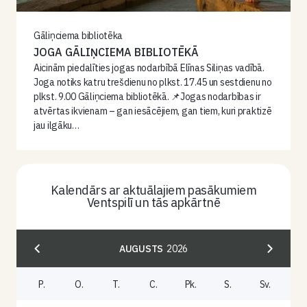
Gāliņciema bibliotēka
JOGA GĀLIŅCIEMA BIBLIOTĒKĀ
Aicinām piedalīties jogas nodarbībā Elīnas Siliņas vadībā.
Joga notiks katru trešdienu no plkst. 17.45 un sestdienu no
plkst. 9.00 Gāliņciema bibliotēkā. 📌Jogas nodarbības ir
atvērtas ikvienam – gan iesācējiem, gan tiem, kuri praktizē
jau ilgāku…
Kalendārs ar aktuālajiem pasākumiem
Ventspilī un tās apkārtnē
AUGUSTS
2026
P.
O.
T.
C.
Pk.
S.
Sv.