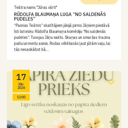
Teātra nams "Jūras vārti"
RŪDOLFA BLAUMAŅA LUGA “NO SALDENĀS
PUDELES”
“Pannas Teātris” skatītājiem jūnijā pirms Jāņiem piedāvā
īsti latvisku Rūdolfa Blaumaņa komēdiju “No saldenās
pudeles”. Tuvojas Jāņu nakts. Skaņas un smaržas tracina
puišu un meitu asinis. Rodas vēlēšanās ļaut jūtām vaļu, lai
tās nesaskābst kā…
17
Jūn.
2026
12:00