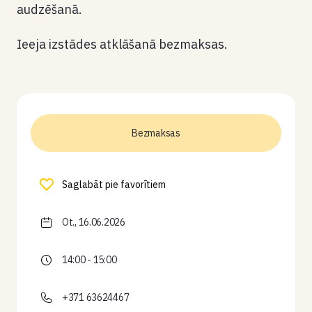
audzēšanā.
Ieeja izstādes atklāšanā bezmaksas.
Bezmaksas
Saglabāt pie favorītiem
Ot., 16.06.2026
14:00 - 15:00
+371 63624467