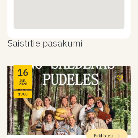
Saistītie pasākumi
16
Jūn.
2026
19:00
Pirkt biļeti