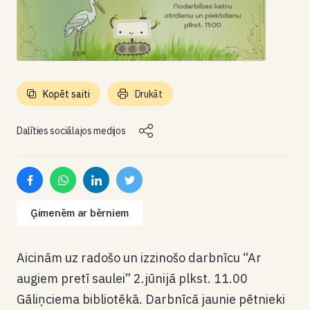
Kopēt saiti
Drukāt
Dalīties sociālajos medijos
Ģimenēm ar bērniem
Aicinām uz radošo un izzinošo darbnīcu
“Ar
augiem pretī saulei” 2.jūnijā plkst. 11.00
Gāliņciema bibliotēkā. Darbnīcā jaunie pētnieki