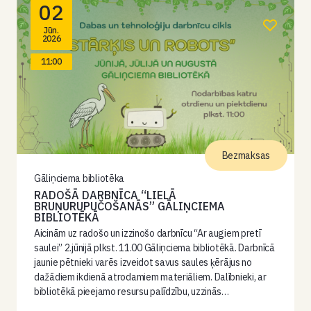
02
Jūn.
2026
11:00
Bezmaksas
Gāliņciema bibliotēka
RADOŠĀ DARBNĪCA “LIELĀ
BRUŅURUPUČOŠANĀS” GĀLIŅCIEMA
BIBLIOTĒKĀ
Aicinām uz radošo un izzinošo darbnīcu “Ar augiem pretī
saulei” 2.jūnijā plkst. 11.00 Gāliņciema bibliotēkā. Darbnīcā
jaunie pētnieki varēs izveidot savus saules ķērājus no
dažādiem ikdienā atrodamiem materiāliem. Dalībnieki, ar
bibliotēkā pieejamo resursu palīdzību, uzzinās…