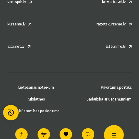
ventspils.lv
latvia.travel.lv
kurzeme.lv
razotskurzeme.lv
alta.net.lv
latturinfo.lv
Lietošanas noteikumi
Privātuma politika
Sīkdatnes
Sadarbība ar uzņēmumiem
Piekļūstamības paziņojums