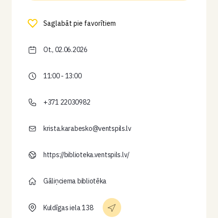
Saglabāt pie favorītiem
Ot., 02.06.2026
11:00 - 13:00
+371 22030982
krista.karabesko@ventspils.lv
https://biblioteka.ventspils.lv/
Gāliņciema bibliotēka
Kuldīgas iela 138