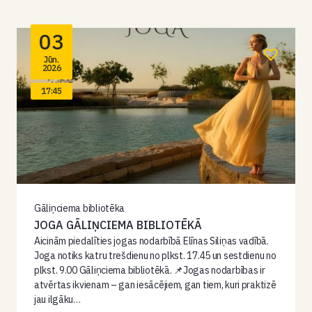
03
Jūn.
2026
17:45
Gāliņciema bibliotēka
JOGA GĀLIŅCIEMA BIBLIOTĒKĀ
Aicinām piedalīties jogas nodarbībā Elīnas Siliņas vadībā.
Joga notiks katru trešdienu no plkst. 17.45 un sestdienu no
plkst. 9.00 Gāliņciema bibliotēkā. 📌Jogas nodarbības ir
atvērtas ikvienam – gan iesācējiem, gan tiem, kuri praktizē
jau ilgāku…