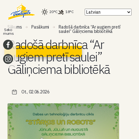
20°C
18°C
Sākums
Pasākumi
Radošā darbnīca “Ar augiem pretī
Seko
saulei” Gāliņciema bibliotēkā
mums
Radošā darbnīca “Ar
augiem pretī saulei”
Gāliņciema bibliotēkā
Ot., 02.06.2026