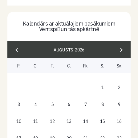
Kalendārs ar aktuālajiem pasākumiem
Ventspilī un tās apkārtnē
AUGUSTS
2026
P.
O.
T.
C.
Pk.
S.
Sv.
1
2
3
4
5
6
7
8
9
10
11
12
13
14
15
16