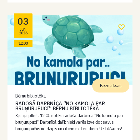
03
Jūn.
2026
12:00
Bezmaksas
Bērnu bibliotēka
RADOŠĀ DARBNĪCA “NO KAMOLA PAR
BRUŅURUPUCI” BĒRNU BIBLIOTĒKĀ
3.jūnijā plkst. 12.00 notiks radošā darbnīca “No kamola par
bruņurupuci”. Darbnīcā dalībnieki varēs izveidot savus
bruņurupučus no dzijas un citiem materiāliem. Uz tikšanos!