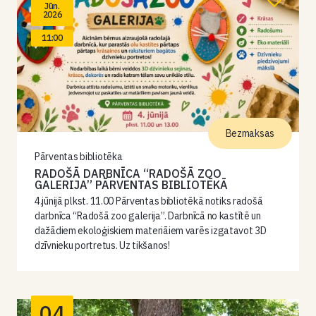
Jūn.
2026
11:00
Bezmaksas
Pārventas bibliotēka
RADOŠĀ DARBNĪCA “RADOŠĀ ZOO
GALERIJA” PĀRVENTAS BIBLIOTĒKĀ
4.jūnijā plkst. 11.00 Pārventas bibliotēkā notiks radošā
darbnīca “Radošā zoo galerija”. Darbnīcā no kastītē un
dažādiem ekoloģiskiem materiāiem varēs izgatavot 3D
dzīvnieku portretus. Uz tikšanos!
04