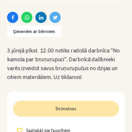
Ģimenēm ar bērniem
3.jūnijā plkst. 12.00 notiks radošā darbnīca “No
kamola par bruņurupuci”. Darbnīcā dalībnieki
varēs izveidot savus bruņurupučus no dzijas un
citiem materiāliem. Uz tikšanos!
Bezmaksas
Saglabāt pie favorītiem