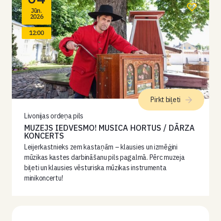
Jūn.
2026
12:00
Pirkt biļeti
Livonijas ordeņa pils
MUZEJS IEDVESMO! MUSICA HORTUS / DĀRZA
KONCERTS
Leijerkastnieks zem kastaņām – klausies un izmēģini
mūzikas kastes darbināšanu pils pagalmā. Pērc muzeja
biļeti un klausies vēsturiska mūzikas instrumenta
minikoncertu!