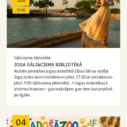
2026
17:45
Gāliņciema bibliotēka
JOGA GĀLIŅCIEMA BIBLIOTĒKĀ
Aicinām piedalīties jogas nodarbībā Elīnas Siliņas vadībā.
Joga notiks katru trešdienu no plkst. 17.45 un sestdienu no
plkst. 9.00 Gāliņciema bibliotēkā. 📌Jogas nodarbības ir
atvērtas ikvienam – gan iesācējiem, gan tiem, kuri praktizē
jau ilgāku…
04