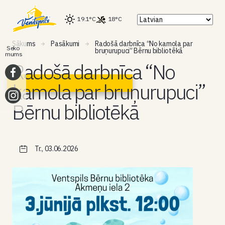
19.1°C
18°C
Sākums
Pasākumi
Radošā darbnīca “No kamola par
Seko
bruņurupuci” Bērnu bibliotēkā
mums
Radošā darbnīca “No
kamola par bruņurupuci”
Bērnu bibliotēkā
Tr., 03.06.2026