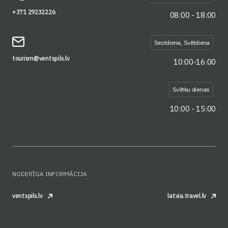
+371 29232226
08:00 - 18:00
Sestdiena, Svētdiena
tourism@ventspils.lv
10:00-16:00
Svētku dienas
10:00 - 15:00
NODERĪGA INFORMĀCIJA
ventspils.lv
latvia.travel.lv