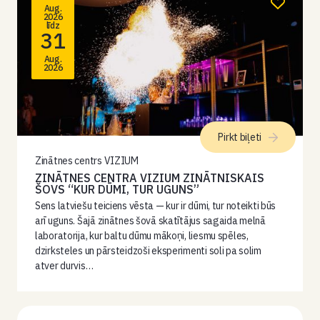
Aug.
2026
līdz
31
Aug.
2026
Pirkt biļeti
Zinātnes centrs VIZIUM
ZINĀTNES CENTRA VIZIUM ZINĀTNISKAIS
ŠOVS “KUR DŪMI, TUR UGUNS”
Sens latviešu teiciens vēsta — kur ir dūmi, tur noteikti būs
arī uguns. Šajā zinātnes šovā skatītājus sagaida melnā
laboratorija, kur baltu dūmu mākoņi, liesmu spēles,
dzirksteles un pārsteidzoši eksperimenti soli pa solim
atver durvis…