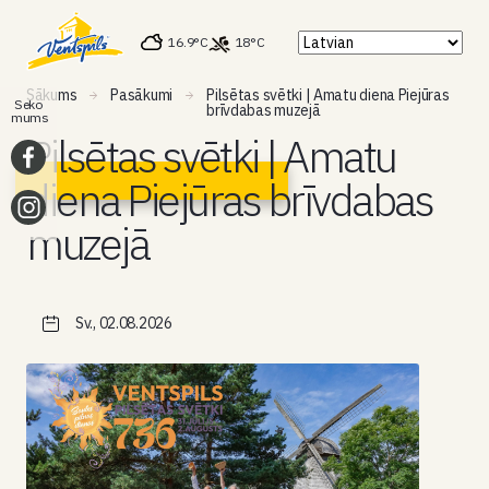
16.9°C
18°C
Sākums
Pasākumi
Pilsētas svētki | Amatu diena Piejūras
Seko
brīvdabas muzejā
mums
Pilsētas svētki | Amatu
diena Piejūras brīvdabas
muzejā
Sv., 02.08.2026