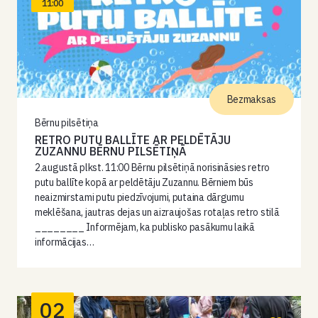
11:00
Bezmaksas
Bērnu pilsētiņa
RETRO PUTU BALLĪTE AR PELDĒTĀJU
ZUZANNU BĒRNU PILSĒTIŅĀ
2.augustā plkst. 11:00 Bērnu pilsētiņā norisināsies retro
putu ballīte kopā ar peldētāju Zuzannu. Bērniem būs
neaizmirstami putu piedzīvojumi, putaina dārgumu
meklēšana, jautras dejas un aizraujošas rotaļas retro stilā
________ Informējam, ka publisko pasākumu laikā
informācijas…
02