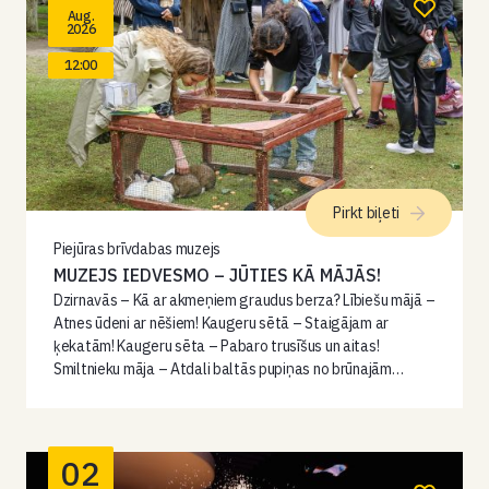
Aug.
2026
12:00
Pirkt biļeti
Piejūras brīvdabas muzejs
MUZEJS IEDVESMO – JŪTIES KĀ MĀJĀS!
Dzirnavās – Kā ar akmeņiem graudus berza? Lībiešu mājā –
Atnes ūdeni ar nēšiem! Kaugeru sētā – Staigājam ar
ķekatām! Kaugeru sēta – Pabaro trusīšus un aitas!
Smiltnieku māja – Atdali baltās pupiņas no brūnajām…
02