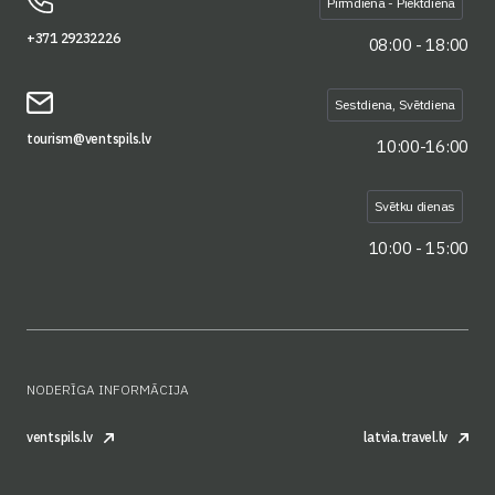
Pirmdiena - Piektdiena
+371 29232226
08:00 - 18:00
Sestdiena, Svētdiena
tourism@ventspils.lv
10:00-16:00
Svētku dienas
10:00 - 15:00
NODERĪGA INFORMĀCIJA
ventspils.lv
latvia.travel.lv