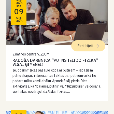
2026
līdz
09
Aug.
2026
Pirkt biļeti
Zinātnes centrs VIZIUM
RADOŠĀ DARBNĪCA “PUTNS IELIDO FIZIKĀ”
VISAI ĢIMENEI!
Ielidosim fizikas pasaulē kopā ar putniem – iepazīsim
putnu skaņas, interesantus faktus par putniem un kā tie
padara mūsu zemi labāku. Apmeklētāji piedalīsies
aktivitātēs, kā “balansa putns” vai “ilūziju būris” veidošanā,
vienlaikus novērojot dažādas fizikas…