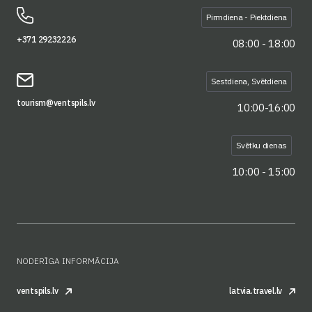
Pirmdiena - Piektdiena
+371 29232226
08:00 - 18:00
Sestdiena, Svētdiena
tourism@ventspils.lv
10:00-16:00
Svētku dienas
10:00 - 15:00
NODERĪGA INFORMĀCIJA
ventspils.lv
latvia.travel.lv