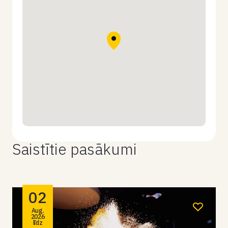
Saistītie pasākumi
02
Aug.
2026
līdz