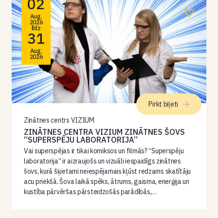
02
Aug.
2026
līdz
31
Aug.
2026
Pirkt biļeti
Zinātnes centrs VIZIUM
ZINĀTNES CENTRA VIZIUM ZINĀTNES ŠOVS
“SUPERSPĒJU LABORATORIJA”
Vai superspējas ir tikai komiksos un filmās? “Superspēju
laboratorija” ir aizraujošs un vizuāli iespaidīgs zinātnes
šovs, kurā šķietami neiespējamais kļūst redzams skatītāju
acu priekšā. Šova laikā spēks, ātrums, gaisma, enerģija un
kustība pārvēršas pārsteidzošās parādībās,…