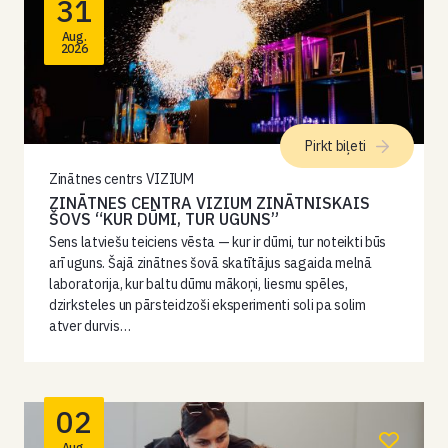
31
Aug.
2026
Pirkt biļeti
Zinātnes centrs VIZIUM
ZINĀTNES CENTRA VIZIUM ZINĀTNISKAIS
ŠOVS “KUR DŪMI, TUR UGUNS”
Sens latviešu teiciens vēsta — kur ir dūmi, tur noteikti būs
arī uguns. Šajā zinātnes šovā skatītājus sagaida melnā
laboratorija, kur baltu dūmu mākoņi, liesmu spēles,
dzirksteles un pārsteidzoši eksperimenti soli pa solim
atver durvis…
02
Aug.