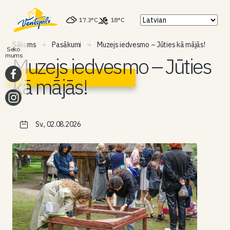
17.3°C
18°C
Sākums
Pasākumi
Muzejs iedvesmo – Jūties kā mājās!
Seko
mums
Muzejs iedvesmo – Jūties
kā mājās!
Sv., 02.08.2026