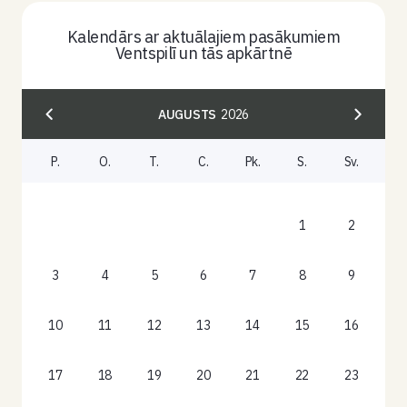
Kalendārs ar aktuālajiem pasākumiem
Ventspilī un tās apkārtnē
AUGUSTS
2026
P.
O.
T.
C.
Pk.
S.
Sv.
1
2
3
4
5
6
7
8
9
10
11
12
13
14
15
16
17
18
19
20
21
22
23