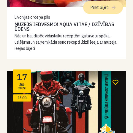
Pirkt biļeti
Livonijas ordeņa pils
MUZEJS IEDVESMO! AQUA VITAE / DZĪVĪBAS
ŪDENS
Nāc un baudi pēc viduslaiku receptēm gatavotu spēka
uzlējumu un saņem kādu seno recepti līdzi! Ieeja ar muzeja
ieejas biļeti.
17
Jūl.
2026
15:00