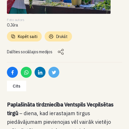
Foto autors
O.Jūra
Kopēt saiti
Drukāt
Dalīties sociālajos medijos
Cits
Paplašināta tirdzniecība Ventspils Vecpilsētas
tirgū
– diena, kad ierastajam tirgus
piedāvājumam pievienojas vēl vairāk vietējo