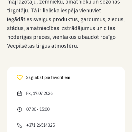
mājražotāju, zemnieku, amatnieku un sezonas
tirgotāju. Tā ir lieliska iespēja vienuviet
iegādāties svaigus produktus, gardumus, ziedus,
stādus, amatniecības izstrādājumus un citas
noderīgas preces, vienlaikus izbaudot rosīgo
Vecpilsētas tirgus atmosfēru.
Saglabāt pie favorītiem
Pk., 17.07.2026
07:30 - 15:00
+371 26514325