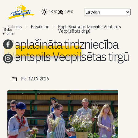
19°C
18°C
Sākums
Pasākumi
Paplašināta tirdzniecība Ventspils
Seko
Vecpilsētas tirgū
mums
Paplašināta tirdzniecība
Ventspils Vecpilsētas tirgū
Pk., 17.07.2026