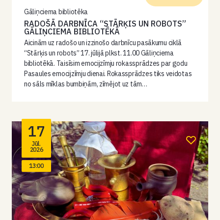
Gāliņciema bibliotēka
RADOŠĀ DARBNĪCA “STĀRĶIS UN ROBOTS”
GĀLIŅCIEMA BIBLIOTĒKĀ
Aicinām uz radošo un izzinošo darbnīcu pasākumu ciklā
“Stārķis un robots” 17. jūlijā plkst. 11.00 Gāliņciema
bibliotēkā. Taisīsim emocijzīmju rokassprādzes par godu
Pasaules emocijzīmju dienai. Rokassprādzes tiks veidotas
no sāls mīklas bumbiņām, zīmējot uz tām…
17
Jūl.
2026
13:00