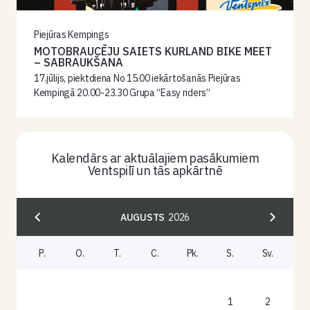
Piejūras Kempings
MOTOBRAUCĒJU SAIETS KURLAND BIKE MEET
– SABRAUKŠANA
17.jūlijs, piektdiena No 15.00 iekārtošanās Piejūras
Kempingā 20.00-23.30 Grupa “Easy riders”
Kalendārs ar aktuālajiem pasākumiem
Ventspilī un tās apkārtnē
AUGUSTS
2026
P.
O.
T.
C.
Pk.
S.
Sv.
1
2