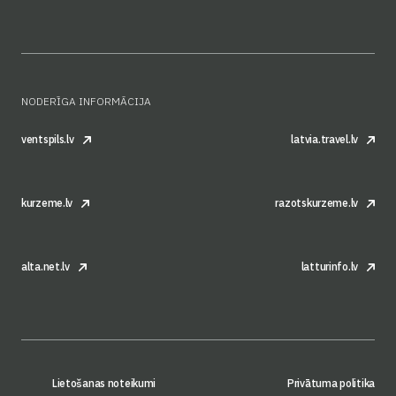
NODERĪGA INFORMĀCIJA
ventspils.lv
latvia.travel.lv
kurzeme.lv
razotskurzeme.lv
alta.net.lv
latturinfo.lv
Lietošanas noteikumi
Privātuma politika