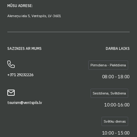
MŪSU ADRESE:
Akmeņu iela 5, Ventspils, LV-3601
SAZINIES AR MUMS
DARBA LAIKS
Pirmdiena - Piektdiena
+371 29232226
08:00 - 18:00
Sestdiena, Svētdiena
tourism@ventspils.lv
10:00-16:00
Svētku dienas
10:00 - 15:00