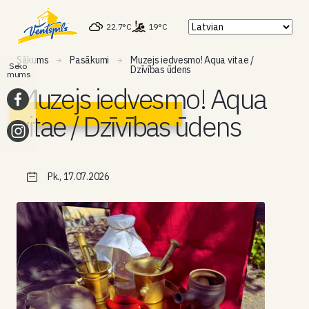
22.7°C
19°C
Sākums
Pasākumi
Muzejs iedvesmo! Aqua vitae /
Seko
Dzīvības ūdens
mums
Muzejs iedvesmo! Aqua
vitae / Dzīvības ūdens
Pk., 17.07.2026