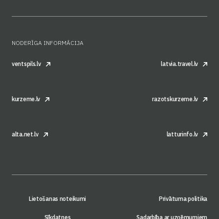
NODERĪGA INFORMĀCIJA
ventspils.lv
latvia.travel.lv
kurzeme.lv
razotskurzeme.lv
alta.net.lv
latturinfo.lv
Lietošanas noteikumi
Privātuma politika
Sīkdatnes
Sadarbība ar uzņēmumiem