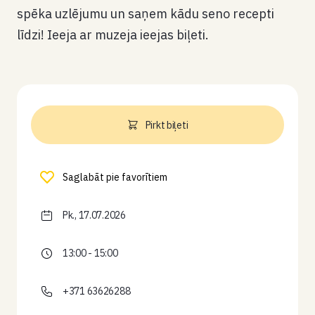
spēka uzlējumu un saņem kādu seno recepti
līdzi! Ieeja ar muzeja ieejas biļeti.
Pirkt biļeti
Saglabāt pie favorītiem
Pk., 17.07.2026
13:00 - 15:00
+371 63626288