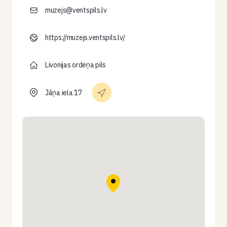
muzejs@ventspils.lv
https://muzejs.ventspils.lv/
Livonijas ordeņa pils
Jāņa iela 17