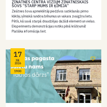
ZINĀTNES CENTRA VIZIUM ZINĀTNISKAIS
ŠOVS “STARP MUMS IR ĶĪMIJA”
Zinātnes šova apmeklētāji piedzīvos satikšanās pirmo
klikšķi, ķīmiskā randiņa brīnumus un vakara zvaigžņu lietu.
Pētīs, kā savā starpā draudzējas dažādi elementi un vielas.
Eksperimentu demonstrācijas notiks pilnā krāšņumā!
Plašāka informācija šeit.
17
Jūl.
2026
19:00