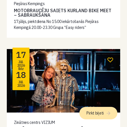
Piejūras Kempings
MOTOBRAUCĒJU SAIETS KURLAND BIKE MEET
– SABRAUKŠANA
17.jūlijs, piektdiena No 15.00 iekārtošanās Piejūras
Kempingā 20.00-23.30 Grupa “Easy riders”
17
Jūl.
2026
līdz
18
Jūl.
2026
Pirkt biļeti
Zinātnes centrs VIZIUM