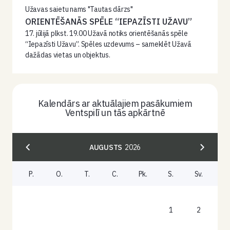
Užavas saietu nams "Tautas dārzs"
ORIENTĒŠANĀS SPĒLE “IEPAZĪSTI UŽAVU”
17. jūlijā plkst. 19.00 Užavā notiks orientēšanās spēle
“Iepazīsti Užavu”. Spēles uzdevums – sameklēt Užavā
dažādas vietas un objektus.
Kalendārs ar aktuālajiem pasākumiem
Ventspilī un tās apkārtnē
AUGUSTS
2026
P.
O.
T.
C.
Pk.
S.
Sv.
1
2