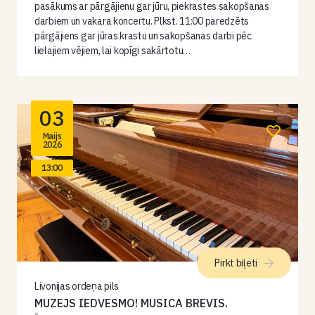
pasākums ar pārgājienu gar jūru, piekrastes sakopšanas
darbiem un vakara koncertu. Plkst. 11:00 paredzēts
pārgājiens gar jūras krastu un sakopšanas darbi pēc
lielajiem vējiem, lai kopīgi sakārtotu…
03
Maijs
2026
13:00
Pirkt biļeti
Livonijas ordeņa pils
MUZEJS IEDVESMO! MUSICA BREVIS.