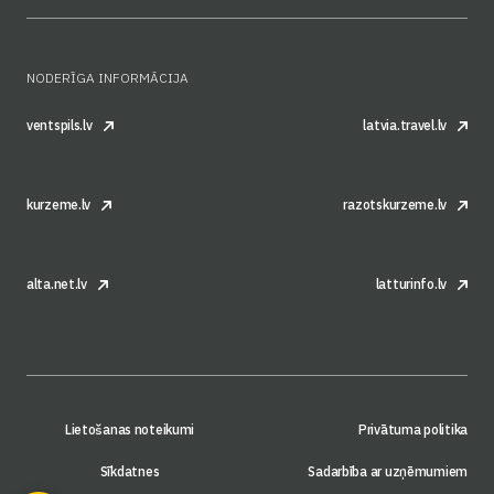
NODERĪGA INFORMĀCIJA
ventspils.lv
latvia.travel.lv
kurzeme.lv
razotskurzeme.lv
alta.net.lv
latturinfo.lv
Lietošanas noteikumi
Privātuma politika
Sīkdatnes
Sadarbība ar uzņēmumiem