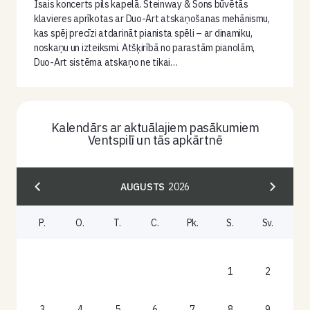
Īsais koncerts pils kapelā. Steinway & Sons būvētās
klavieres aprīkotas ar Duo-Art atskaņošanas mehānismu,
kas spēj precīzi atdarināt pianista spēli – ar dinamiku,
noskaņu un izteiksmi. Atšķirībā no parastām pianolām,
Duo-Art sistēma atskaņo ne tikai…
Kalendārs ar aktuālajiem pasākumiem
Ventspilī un tās apkārtnē
AUGUSTS
2026
P.
O.
T.
C.
Pk.
S.
Sv.
1
2
3
4
5
6
7
8
9