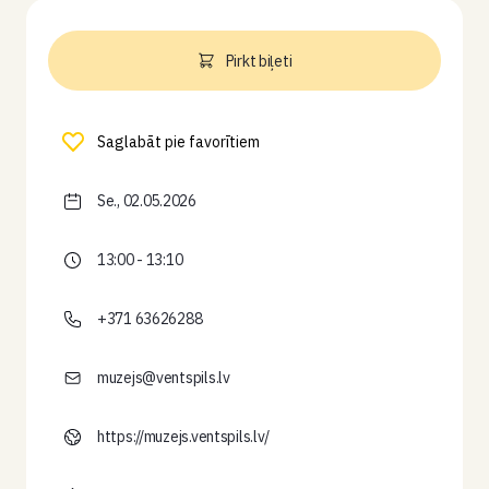
Pirkt biļeti
Saglabāt pie favorītiem
Se., 02.05.2026
13:00 - 13:10
+371 63626288
muzejs@ventspils.lv
https://muzejs.ventspils.lv/