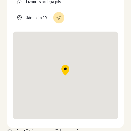
Livonijas ordeņa pils
Jāņa iela 17