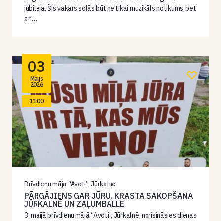
jubileja. Šis vakars solās būt ne tikai muzikāls notikums, bet
arī…
03
Maijs
2026
11:00
Brīvdienu māja “Avoti”, Jūrkalne
PĀRGĀJIENS GAR JŪRU, KRASTA SAKOPŠANA
JŪRKALNĒ UN ZAĻUMBALLE
3. maijā brīvdienu mājā “Avoti”, Jūrkalnē, norisināsies dienas