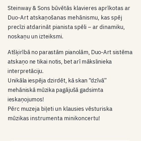
Steinway & Sons būvētās klavieres aprīkotas ar
Duo-Art atskaņošanas mehānismu, kas spēj
precīzi atdarināt pianista spēli – ar dinamiku,
noskaņu un izteiksmi.
Atšķirībā no parastām pianolām, Duo-Art sistēma
atskaņo ne tikai notis, bet arī mākslinieka
interpretāciju.
Unikāla iespēja dzirdēt, kā skan “dzīvā”
mehāniskā mūzika pagājušā gadsimta
ieskaņojumos!
Pērc muzeja biļeti un klausies vēsturiska
mūzikas instrumenta minikoncertu!