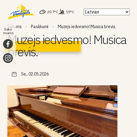
20.7°C
19°C
Sākums
Pasākumi
Muzejs iedvesmo! Musica brevis.
Seko
mums
Muzejs iedvesmo! Musica
brevis.
Se., 02.05.2026