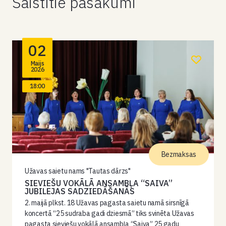
Saistītie pasākumi
02
Maijs
2026
18:00
Bezmaksas
Užavas saietu nams "Tautas dārzs"
SIEVIEŠU VOKĀLĀ ANSAMBĻA “SAIVA”
JUBILEJAS SADZIEDĀŠANĀS
2. maijā plkst. 18 Užavas pagasta saietu namā sirsnīgā
koncertā “25 sudraba gadi dziesmā” tiks svinēta Užavas
pagasta sieviešu vokālā ansambļa “Saiva” 25 gadu