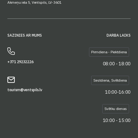
Akmeņu iela 5, Ventspils, LV-3601
SAZINIES AR MUMS
DARBA LAIKS
Pirmdiena - Piektdiena
+371 29232226
08:00 - 18:00
Sestdiena, Svētdiena
tourism@ventspils.lv
10:00-16:00
Svētku dienas
10:00 - 15:00