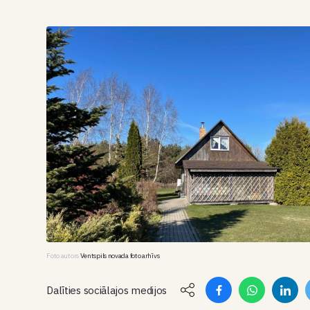
Foto autors
Ventspils novada foto arhīvs
Dalīties sociālajos medijos