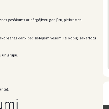
dienas pasākums ar pārgājienu gar jūru, piekrastes
akopšanas darbi pēc lielajiem vējiem, lai kopīgi sakārtotu
u un grupu.
rita).
kumi