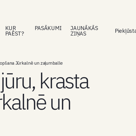
KUR
PASĀKUMI
JAUNĀKĀS
Piekļūs
PAĒST?
ZIŅAS
akopšana Jūrkalnē un zaļumballe
jūru, krasta
kalnē un