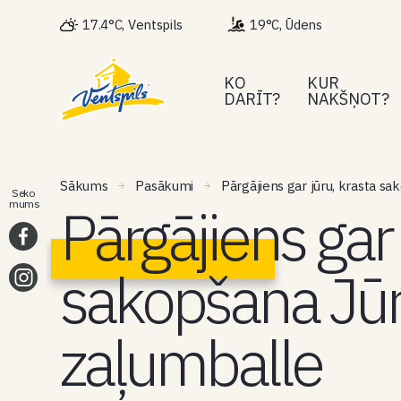
17.4°C, Ventspils
19°C, Ūdens
KO
KUR
DARĪT?
NAKŠŅOT?
Sākums
Pasākumi
Pārgājiens gar jūru, krasta s
Seko
Pārgājiens gar 
mums
sakopšana Jūr
zaļumballe