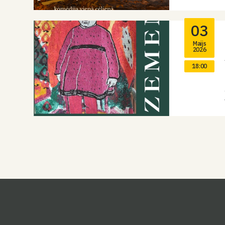
03
Maijs
2026
18:00