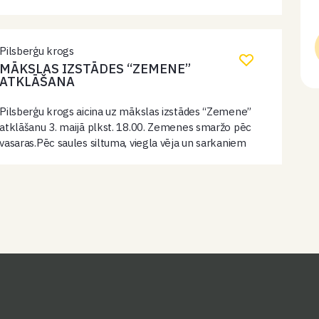
komēdijā katrs tiek uz priekšu kā prazdams. Ja nedod
ar labu, tad paņem…
Pilsberģu krogs
MĀKSLAS IZSTĀDES “ZEMENE”
ATKLĀŠANA
Pilsberģu krogs aicina uz mākslas izstādes “Zemene”
atklāšanu 3. maijā plkst. 18.00. Zemenes smaržo pēc
vasaras.Pēc saules siltuma, viegla vēja un sarkaniem
pirkstiem bērnībā.Tās ir saldas, mazliet mežonīgas un
vienmēr īstas. Šī izstāde ir par…