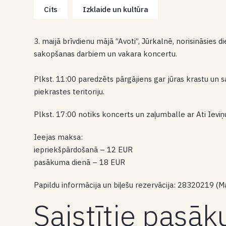
Cits
Izklaide un kultūra
3. maijā brīvdienu mājā “Avoti”, Jūrkalnē, norisināsies 
sakopšanas darbiem un vakara koncertu.
Plkst. 11:00 paredzēts pārgājiens gar jūras krastu un s
piekrastes teritoriju.
Plkst. 17:00 notiks koncerts un zaļumballe ar Ati Ieviņ
Ieejas maksa:
iepriekšpārdošanā – 12 EUR
pasākuma dienā – 18 EUR
Papildu informācija un biļešu rezervācija: 28320219 (Ma
Saistītie pasā