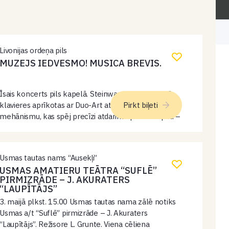
Livonijas ordeņa pils
MUZEJS IEDVESMO! MUSICA BREVIS.
Īsais koncerts pils kapelā. Steinway & Sons būvētās
klavieres aprīkotas ar Duo-Art atskaņošanas
Pirkt biļeti
mehānismu, kas spēj precīzi atdarināt pianista spēli –
ar dinamiku, noskaņu un izteiksmi. Atšķirībā no
parastām pianolām, Duo-Art sistēma atskaņo ne
tikai…
Usmas tautas nams “Ausekļi”
USMAS AMATIERU TEĀTRA “SUFLĒ”
PIRMIZRĀDE – J. AKURATERS
“LAUPĪTĀJS”
3. maijā plkst. 15.00 Usmas tautas nama zālē notiks
Usmas a/t “Suflē” pirmizrāde – J. Akuraters
“Laupītājs”. Režisore L. Grunte. Viena cēliena