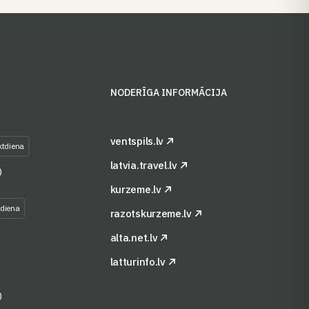
S
NODERĪGA INFORMĀCIJA
ventspils.lv
ktdiena
latvia.travel.lv
0
kurzeme.lv
tdiena
razotskurzeme.lv
alta.net.lv
latturinfo.lv
0