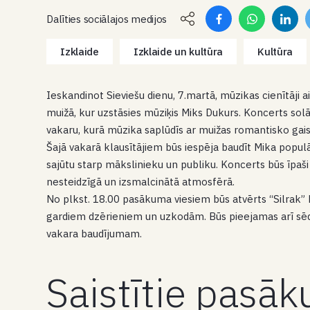
Dalīties sociālajos medijos
Izklaide
Izklaide un kultūra
Kultūra
Ieskandinot Sieviešu dienu, 7.martā, mūzikas cienītāji 
muižā, kur uzstāsies mūziķis Miks Dukurs. Koncerts solā
vakaru, kurā mūzika saplūdīs ar muižas romantisko gais
Šajā vakarā klausītājiem būs iespēja baudīt Mika popu
sajūtu starp mākslinieku un publiku. Koncerts būs īpaši
nesteidzīgā un izsmalcinātā atmosfērā.
No plkst. 18.00 pasākuma viesiem būs atvērts “Silrak” 
gardiem dzērieniem un uzkodām. Būs pieejamas arī sēdvi
vakara baudījumam.
Saistītie pasā