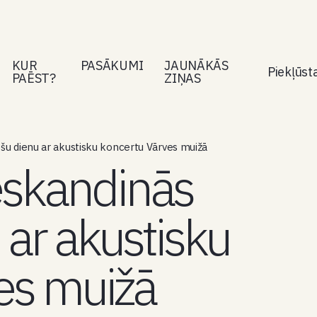
KUR
PASĀKUMI
JAUNĀKĀS
Piekļūs
PAĒST?
ZIŅAS
ešu dienu ar akustisku koncertu Vārves muižā
eskandinās
 ar akustisku
es muižā