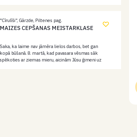
savukārt īpašu – Starptautiskajai sieviešu dienai
veltītu programmu apmeklētājiem dāvinās jauktais
koris “Kaiva” (diriģente Ginta Rūse). Grupa “Zvaigžņu…
"Cīrulīši", Gārzde, Piltenes pag.
MAIZES CEPŠANAS MEISTARKLASE
Saka, ka laime nav jāmēra lielos darbos, bet gan
kopā būšanā. 8. martā, kad pavasara vēsmas sāk
spēkoties ar ziemas mieru, aicinām Jūsu ģimeni uz
īpašu satikšanos lauku sētā. Mēs esam iekūruši krāsni
un sagatavojuši…