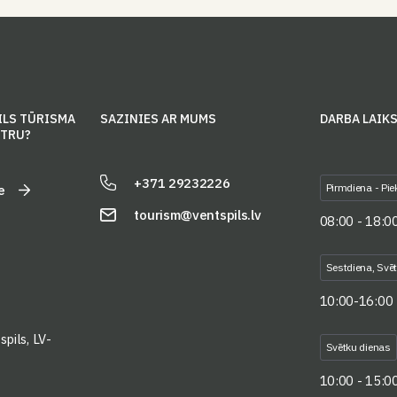
ILS TŪRISMA
SAZINIES AR MUMS
DARBA LAIK
NTRU?
+371 29232226
Pirmdiena - Pie
e
tourism@ventspils.lv
08:00 - 18:0
Sestdiena, Svē
10:00-16:00
pils, LV-
Svētku dienas
10:00 - 15:0