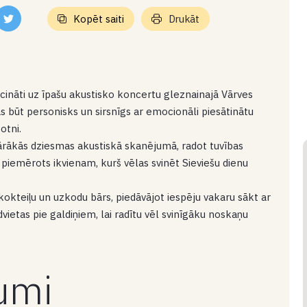
Kopēt saiti
Drukāt
aicināti uz īpašu akustisko koncertu gleznainajā Vārves
s būt personisks un sirsnīgs ar emocionāli piesātinātu
otni.
lārākās dziesmas akustiskā skanējumā, radot tuvības
 piemērots ikvienam, kurš vēlas svinēt Sieviešu dienu
kokteiļu un uzkodu bārs, piedāvājot iespēju vakaru sākt ar
etas pie galdiņiem, lai radītu vēl svinīgāku noskaņu
kumi