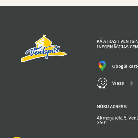
KĀ ATRAST VENTSP
INFORMĀCIJAS CE
Google kart
Waze
MŪSU ADRESE:
Akmeņu iela 5, Vents
3601