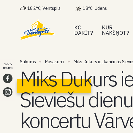
18.2°C, Ventspils
18°C, Ūdens
KO
KUR
DARĪT?
NAKŠŅOT?
Sākums
Pasākumi
Miks Dukurs ieskandinās Sievi
Seko
Miks Dukurs i
mums
Sieviešu dienu
koncertu Vārv