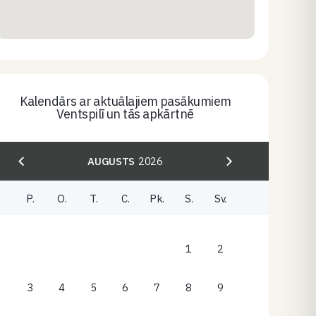
Kalendārs ar aktuālajiem pasākumiem
Ventspilī un tās apkārtnē
AUGUSTS
2026
P.
O.
T.
C.
Pk.
S.
Sv.
1
2
3
4
5
6
7
8
9