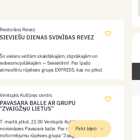
Restorāns Revez
SIEVIEŠU DIENAS SVINĪBAS REVEZ
Šo vakaru veltām skaistākajām, stiprākajām un
iedvesmojošākajām — Sievietēm! Par īpašo
atmosfēru rūpēsies grupa EXPRESS, kas no plkst.
20:00 radīs dzīvu, enerģisku un romantisku noskaņu
ar iemīļotām dziesmām un dejām līdz pat vēlai
vakara stundai.…
Ventspils Kultūras centrs
PAVASARA BALLE AR GRUPU
“ZVAIGŽŅU LIETUS”
7. martā plkst. 21.00 Ventspils Kultūras centrā
norisināsies Pavasara balle. Par muzikālo
Pirkt biļeti
noformējumu rūpēsies grupa “Zvaigžņu lietus”,