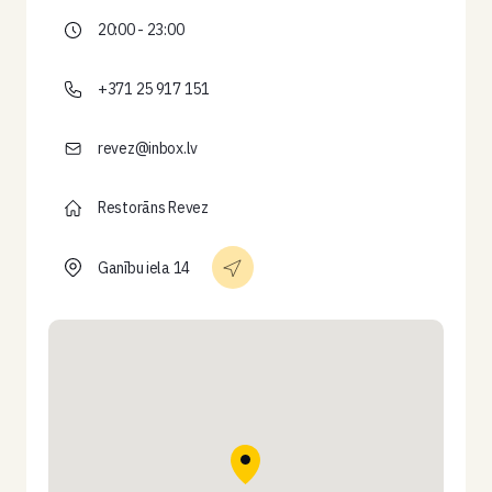
20:00 - 23:00
+371 25 917 151
revez@inbox.lv
Restorāns Revez
Ganību iela 14