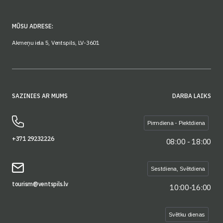
MŪSU ADRESE:
Akmeņu iela 5, Ventspils, LV-3601
SAZINIES AR MUMS
DARBA LAIKS
Pirmdiena - Piektdiena
+371 29232226
08:00 - 18:00
Sestdiena, Svētdiena
tourism@ventspils.lv
10:00-16:00
Svētku dienas