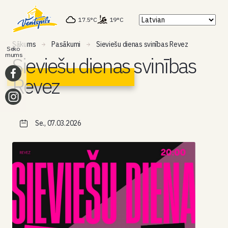
17.5°C
19°C
Sākums
Pasākumi
Sieviešu dienas svinības Revez
Seko
mums
Sieviešu dienas svinības
Revez
Se., 07.03.2026