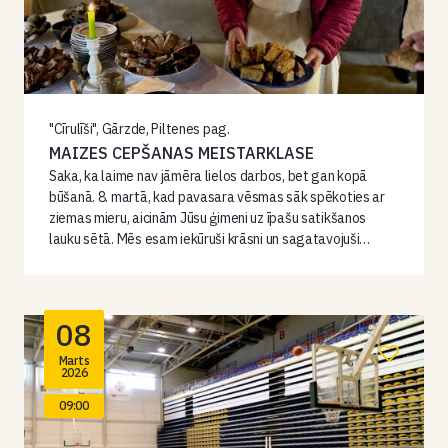
"Cīrulīši", Gārzde, Piltenes pag.
MAIZES CEPŠANAS MEISTARKLASE
Saka, ka laime nav jāmēra lielos darbos, bet gan kopā
būšanā. 8. martā, kad pavasara vēsmas sāk spēkoties ar
ziemas mieru, aicinām Jūsu ģimeni uz īpašu satikšanos
lauku sētā. Mēs esam iekūruši krāsni un sagatavojuši…
08
Marts
2026
09:00