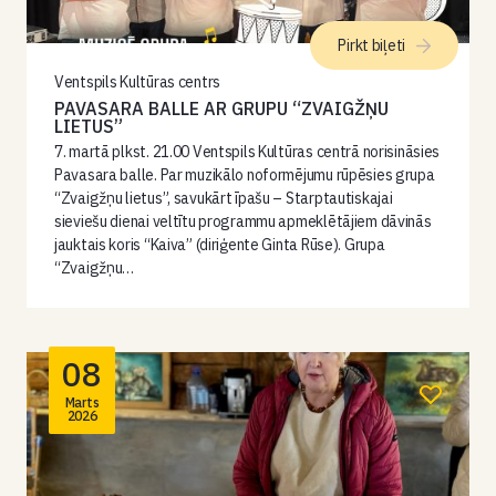
Pirkt biļeti
Ventspils Kultūras centrs
PAVASARA BALLE AR GRUPU “ZVAIGŽŅU
LIETUS”
7. martā plkst. 21.00 Ventspils Kultūras centrā norisināsies
Pavasara balle. Par muzikālo noformējumu rūpēsies grupa
“Zvaigžņu lietus”, savukārt īpašu – Starptautiskajai
sieviešu dienai veltītu programmu apmeklētājiem dāvinās
jauktais koris “Kaiva” (diriģente Ginta Rūse). Grupa
“Zvaigžņu…
08
Marts
2026