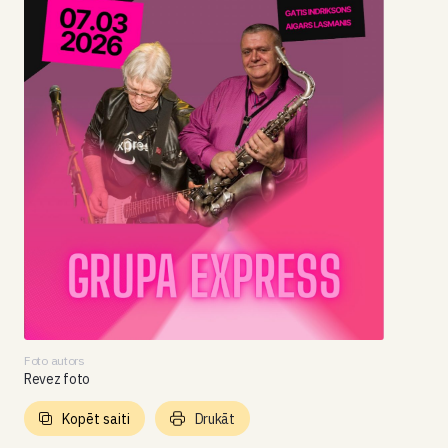
Foto autors
Revez foto
Kopēt saiti
Drukāt