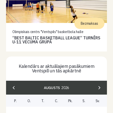
Bezmaksas
Olimpiskais centrs "Ventspils" basketbola halle
“BEST BALTIC BASKETBALL LEAGUE” TURNĪRS
U-11 VECUMA GRUPĀ
Kalendārs ar aktuālajiem pasākumiem
Ventspilī un tās apkārtnē
AUGUSTS
2026
P.
O.
T.
C.
Pk.
S.
Sv.