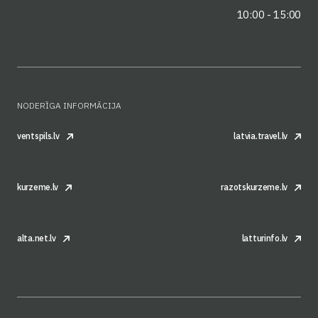
10:00 - 15:00
NODERĪGA INFORMĀCIJA
ventspils.lv
latvia.travel.lv
kurzeme.lv
razotskurzeme.lv
alta.net.lv
latturinfo.lv