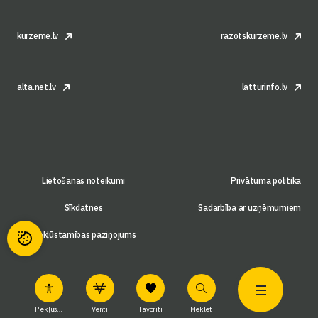
kurzeme.lv
razotskurzeme.lv
alta.net.lv
latturinfo.lv
Lietošanas noteikumi
Privātuma politika
Sīkdatnes
Sadarbība ar uzņēmumiem
Piekļūstamības paziņojums
Piekļūstamība
Venti
Favorīti
Meklēt