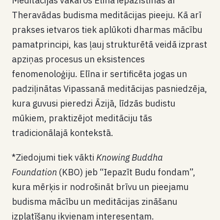
Meditācijas vakaros Elīna iepazīstinās ar
Theravādas budisma meditācijas pieeju. Kā arī
prakses ietvaros tiek aplūkoti dharmas mācību
pamatprincipi, kas ļauj strukturētā veidā izprast
apziņas procesus un eksistences
fenomenoloģiju. Elīna ir sertificēta jogas un
padziļinātas Vipassanā meditācijas pasniedzēja,
kura guvusi pieredzi Āzijā, līdzās budistu
mūkiem, praktizējot meditāciju tās
tradicionālajā kontekstā.
*Ziedojumi tiek vākti
Knowing Buddha
Foundation
(KBO) jeb “Iepazīt Budu fondam”,
kura mērķis ir nodrošināt brīvu un pieejamu
budisma mācību un meditācijas zināšanu
izplatīšanu ikvienam interesentam.