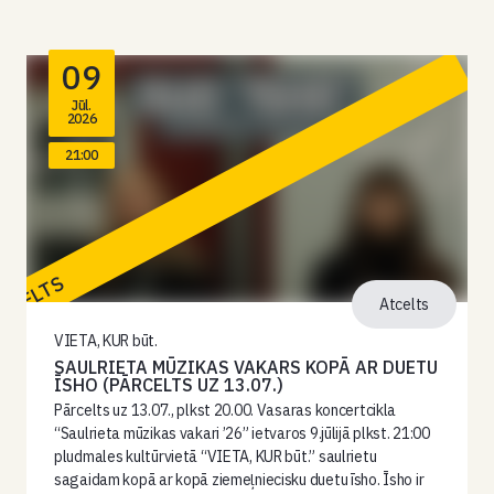
09
Jūl.
2026
21:00
TCELTS
Atcelts
VIETA, KUR būt.
SAULRIETA MŪZIKAS VAKARS KOPĀ AR DUETU
ĪSHO (PĀRCELTS UZ 13.07.)
Pārcelts uz 13.07., plkst 20.00. Vasaras koncertcikla
“Saulrieta mūzikas vakari ’26” ietvaros 9.jūlijā plkst. 21:00
pludmales kultūrvietā “VIETA, KUR būt.” saulrietu
sagaidam kopā ar kopā ziemeļniecisku duetu īsho. Īsho ir