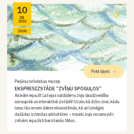
10
Jūl.
2026
10:00
Pirkt biļeti
Piejūras brīvdabas muzejs
EKSPRESIZSTĀDE “ZVĪŅU SPOGUĻOS”
Aicinām iepazīt Latvijas saldūdeņu zivju daudzveidību
aizraujošā un interaktīvā izstādē! Uzzini, kā dzīvo zivis, kādu
lomu tās ieņem ūdens ekosistēmās, kā arī izmēģini
dažādas izzinošas aktivitātes – nosaki zivju vecumu pēc
zvīņām, iepazīsti barošanās tīklus…