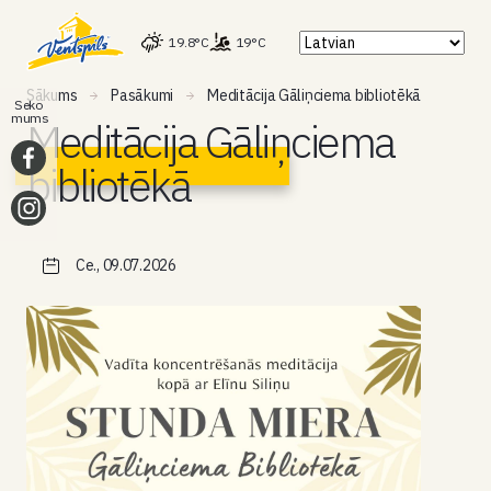
19.8°C
19°C
Sākums
Pasākumi
Meditācija Gāliņciema bibliotēkā
Seko
mums
Meditācija Gāliņciema
bibliotēkā
Ce., 09.07.2026