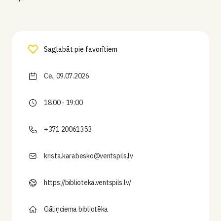
Saglabāt pie favorītiem
Ce., 09.07.2026
18:00 - 19:00
+371 20061353
krista.karabesko@ventspils.lv
https://biblioteka.ventspils.lv/
Gāliņciema bibliotēka