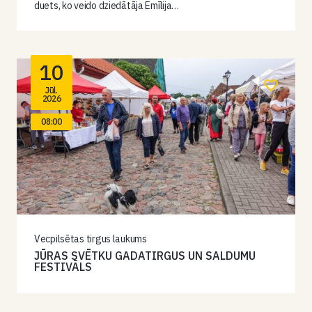
duets, ko veido dziedātāja Emīlija…
10
Jūl.
2026
08:00
Vecpilsētas tirgus laukums
JŪRAS SVĒTKU GADATIRGUS UN SALDUMU
FESTIVĀLS