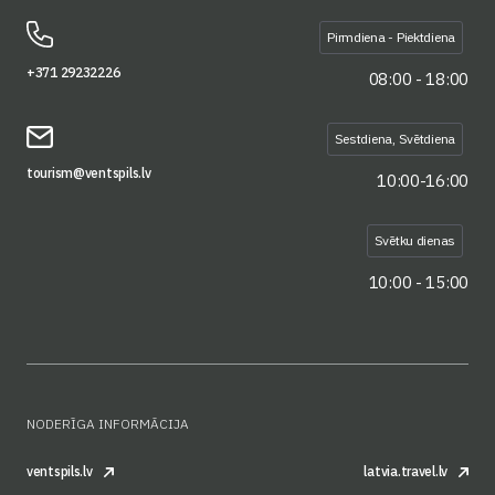
Pirmdiena - Piektdiena
+371 29232226
08:00 - 18:00
Sestdiena, Svētdiena
tourism@ventspils.lv
10:00-16:00
Svētku dienas
10:00 - 15:00
NODERĪGA INFORMĀCIJA
ventspils.lv
latvia.travel.lv