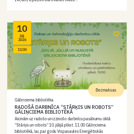
10
Jūl.
2026
11:00
Bezmaksas
Gāliņciema bibliotēka
RADOŠĀ DARBNĪCA “STĀRĶIS UN ROBOTS”
GĀLIŅCIEMA BIBLIOTĒKĀ
Aicinām uz radošo un izzinošo darbnīcu pasākumu ciklā
“Stārķis un robots” 10. jūlijā plkst. 11.00 Gāliņciema
bibliotēkā, lai, par godu Vispasaules Enerģētiskās