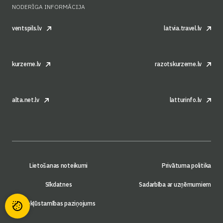
NODERĪGA INFORMĀCIJA
ventspils.lv
latvia.travel.lv
kurzeme.lv
razotskurzeme.lv
alta.net.lv
latturinfo.lv
Lietošanas noteikumi
Privātuma politika
Sīkdatnes
Sadarbība ar uzņēmumiem
Piekļūstamības paziņojums