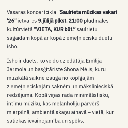
Vasaras koncertcikla “
Saulrieta mūzikas vakari
’26”
ietvaros
9.jūlijā plkst. 21:00
pludmales
kultūrvietā
“VIETA, KUR būt.”
saulrietu
sagaidam kopā ar kopā ziemeļniecisku duetu
īsho.
Īsho ir duets, ko veido dziedātāja Emīlija
Jermola un basģitāriste Shona Mélis, kuru
muzikālā saikne izauga no kopīgajām
ziemeļnieciskajām saknēm un mākslinieciskā
redzējuma. Kopā viņas rada minimālistisku,
intīmu mūziku, kas melanholiju pārvērš
mierpilnā, ambientā skaņu ainavā – vietā, kur
satiekas ievainojamība un spēks.