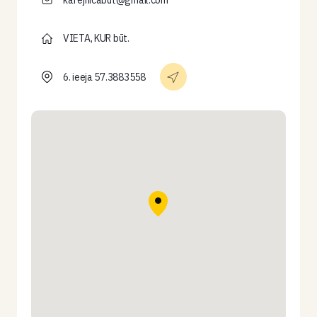
kafejnicabut@gmail.com
VIETA, KUR būt.
6. ieeja 57.3883558