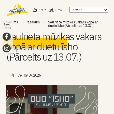
19.6°C
18°C
Sākums
Pasākumi
Saulrieta mūzikas vakars kopā ar
Seko
duetu īsho (Pārcelts uz 13.07.)
mums
Saulrieta mūzikas vakars
kopā ar duetu īsho
(Pārcelts uz 13.07.)
Ce., 09.07.2026