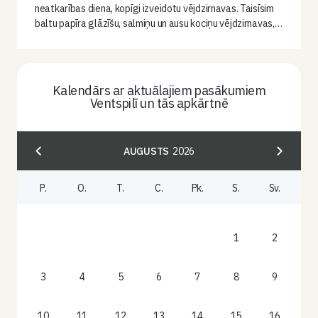
neatkarības diena, kopīgi izveidotu vējdzirnavas. Taisīsim
baltu papīra glāzīšu, salmiņu un ausu kociņu vējdzirnavas,…
Kalendārs ar aktuālajiem pasākumiem
Ventspilī un tās apkārtnē
AUGUSTS
2026
P.
O.
T.
C.
Pk.
S.
Sv.
1
2
3
4
5
6
7
8
9
10
11
12
13
14
15
16