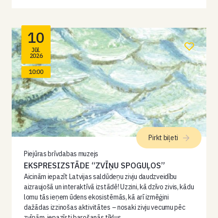
10
Jūl.
2026
10:00
Pirkt biļeti
Piejūras brīvdabas muzejs
EKSPRESIZSTĀDE “ZVĪŅU SPOGUĻOS”
Aicinām iepazīt Latvijas saldūdeņu zivju daudzveidību
aizraujošā un interaktīvā izstādē! Uzzini, kā dzīvo zivis, kādu
lomu tās ieņem ūdens ekosistēmās, kā arī izmēģini
dažādas izzinošas aktivitātes – nosaki zivju vecumu pēc
zvīņām, iepazīsti barošanās tīklus…