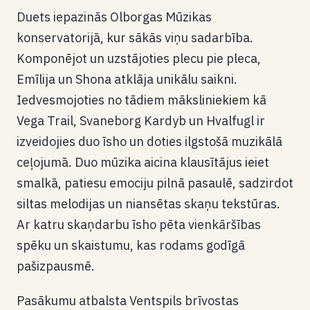
Duets iepazinās Olborgas Mūzikas
konservatorijā, kur sākās viņu sadarbība.
Komponējot un uzstājoties plecu pie pleca,
Emīlija un Shona atklāja unikālu saikni.
Iedvesmojoties no tādiem māksliniekiem kā
Vega Trail, Svaneborg Kardyb un Hvalfugl ir
izveidojies duo īsho un doties ilgstošā muzikālā
ceļojumā. Duo mūzika aicina klausītājus ieiet
smalkā, patiesu emociju pilnā pasaulē, sadzirdot
siltas melodijas un niansētas skaņu tekstūras.
Ar katru skaņdarbu īsho pēta vienkāršības
spēku un skaistumu, kas rodams godīgā
pašizpausmē.
Pasākumu atbalsta Ventspils brīvostas