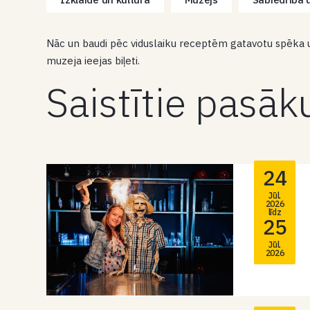
Nāc un baudi pēc viduslaiku receptēm gatavotu spēka u
muzeja ieejas biļeti.
Saistītie pasā
24
Jūl.
2026
līdz
25
Jūl.
2026