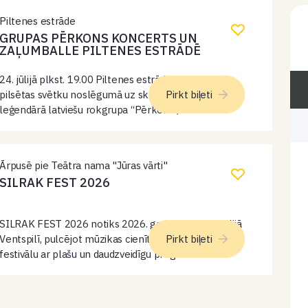
Piltenes estrāde
GRUPAS PĒRKONS KONCERTS UN
ZAĻUMBALLE PILTENES ESTRĀDĒ
24. jūlijā plkst. 19.00 Piltenes estrādē Piltenes
pilsētas svētku noslēgumā uz skatuves kāps
Pirkt biļeti
leģendārā latviešu rokgrupa “Pērkons”, kura ir
atpazīstama ar virkni spilgtu kompozīciju, kuru
mūzikas autors ir komponists Juris Kulakovs –
“Balāde par gulbi”,…
Ārpusē pie Teātra nama "Jūras vārti"
SILRAK FEST 2026
SILRAK FEST 2026 notiks 2026. gada 24. un 25. jūlijā
Ventspilī, pulcējot mūzikas cienītājus uz divu dienu
Pirkt biļeti
festivālu ar plašu un daudzveidīgu programmu.
Gatavojies divām neaizmirstamām naktīm, kurās
satiksies Latvijas spožākie hiphopa un DJ
mākslinieki…