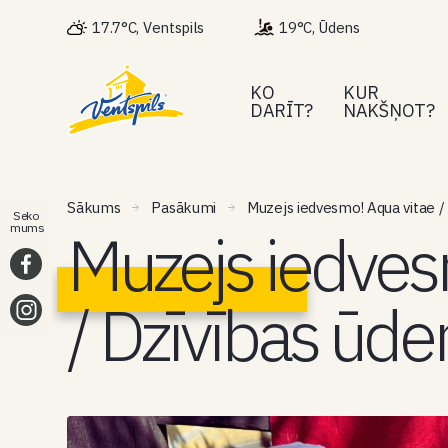
17.7°C, Ventspils
19°C, Ūdens
KO
KUR
DARĪT?
NAKŠŅOT?
Sākums
Pasākumi
Muzejs iedvesmo! Aqua vitae /
Seko
Muzejs iedves
mums
/ Dzīvības ūde