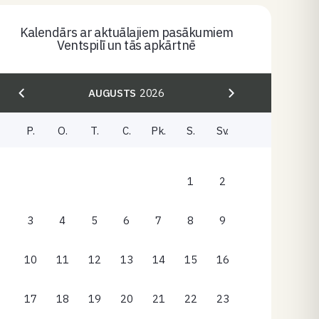
Kalendārs ar aktuālajiem pasākumiem
Ventspilī un tās apkārtnē
AUGUSTS
2026
P.
O.
T.
C.
Pk.
S.
Sv.
1
2
3
4
5
6
7
8
9
10
11
12
13
14
15
16
17
18
19
20
21
22
23