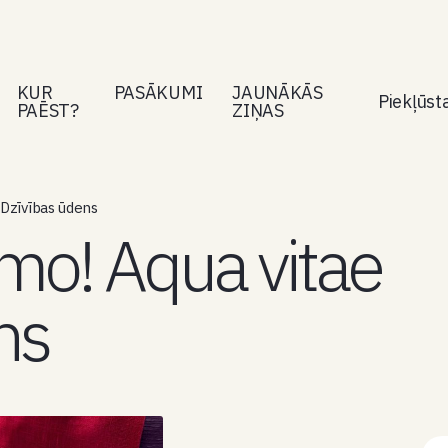
KUR
PASĀKUMI
JAUNĀKĀS
Piekļūs
PAĒST?
ZIŅAS
 Dzīvības ūdens
mo! Aqua vitae
ns