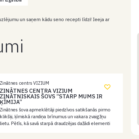
zlējumu un saņem kādu seno recepti līdzi! Ieeja ar
kumi
Zinātnes centrs VIZIUM
ZINĀTNES CENTRA VIZIUM
ZINĀTNISKAIS ŠOVS “STARP MUMS IR
ĶĪMIJA”
Zinātnes šova apmeklētāji piedzīvos satikšanās pirmo
klikšķi, ķīmiskā randiņa brīnumus un vakara zvaigžņu
lietu. Pētīs, kā savā starpā draudzējas dažādi elementi
un vielas. Eksperimentu demonstrācijas notiks pilnā
krāšņumā! Plašāka informācija šeit.