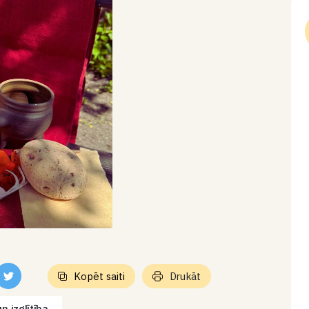
Kopēt saiti
Drukāt
n izglītība