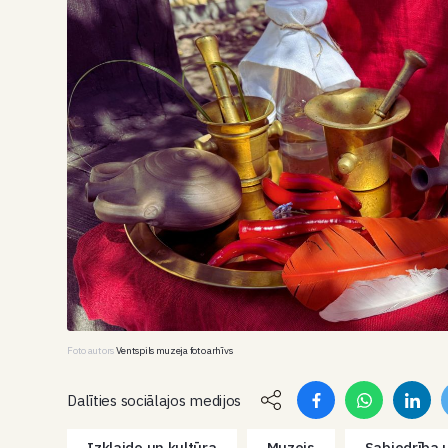
Foto autors
Ventspils muzeja foto arhīvs
Dalīties sociālajos medijos
Izklaide un kultūra
Muzejs
Sabiedrība u