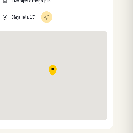
Livonijas ordeņa pils
Jāņa iela 17