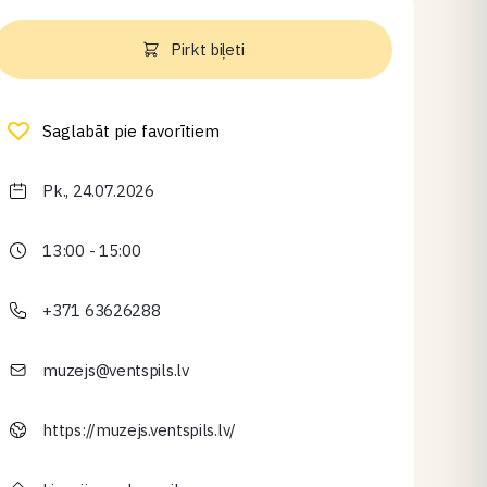
Pirkt biļeti
Saglabāt pie favorītiem
Pk., 24.07.2026
13:00 - 15:00
+371 63626288
muzejs@ventspils.lv
https://muzejs.ventspils.lv/