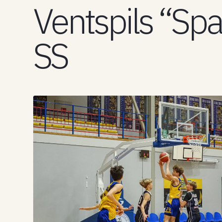
Ventspils “Sp
SS