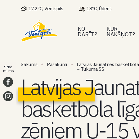
17.2°C, Ventspils
18°C, Ūdens
KO
KUR
DARĪT?
NAKŠŅOT?
Sākums
Pasākumi
Latvijas Jaunatnes basketbol
Seko
– Tukuma SS
mums
Latvijas Jauna
basketbola līg
zēniem U-15 