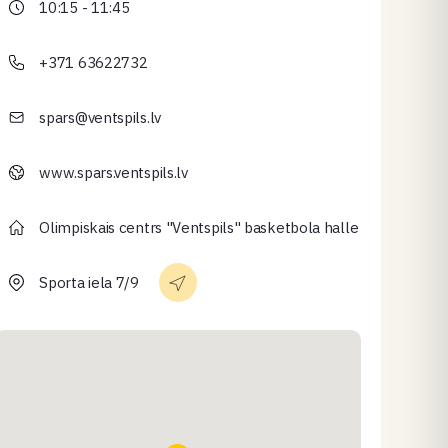
10:15 - 11:45
+371 63622732
spars@ventspils.lv
www.spars.ventspils.lv
Olimpiskais centrs "Ventspils" basketbola halle
Sporta iela 7/9