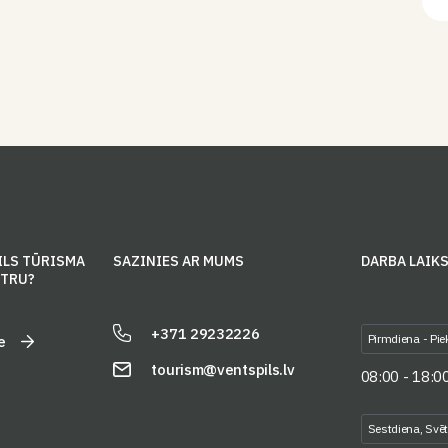
ILS TŪRISMA
SAZINIES AR MUMS
DARBA LAIK
NTRU?
+371 29232226
Pirmdiena - Pie
e
tourism@ventspils.lv
08:00 - 18:0
Sestdiena, Svē