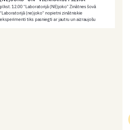
plkst. 12.00 “Laboratorijā (NE)joko” Zinātnes šovā
“Laboratorijā (ne)joko” nopietni zinātniskie
eksperimenti tiks pasniegti ar jautru un aizraujošu
pieeju. Skatītāji ne tikai iegūs jaunas zināšanas, bet arī
paši iesaistīsies interesantās demonstrācijās, kļūstot
par daļu no šī…