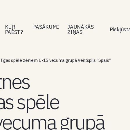
KUR
PASĀKUMI
JAUNĀKĀS
Piekļūs
PAĒST?
ZIŅAS
a līgas spēle zēniem U-15 vecuma grupā Ventspils “Spars”
tnes
as spēle
vecuma grupā