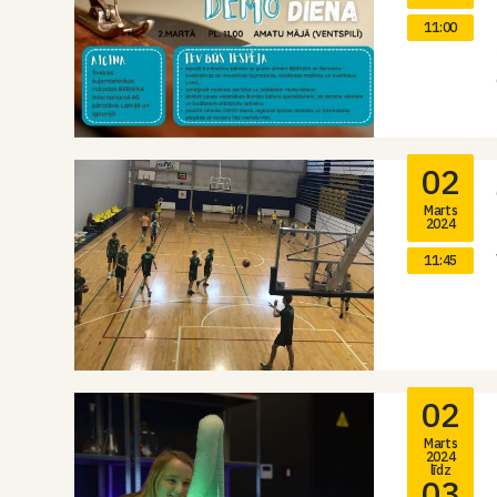
11:00
02
Marts
2024
11:45
02
Marts
2024
līdz
03