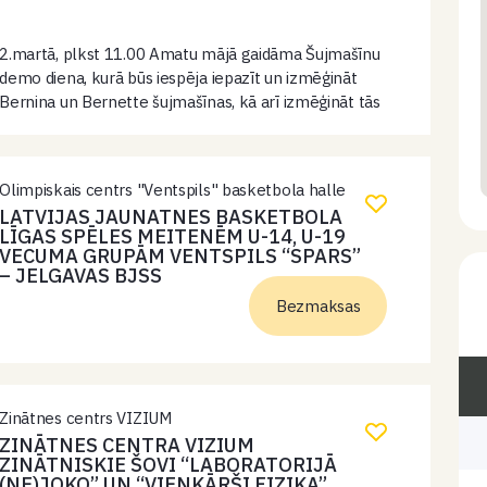
2.martā, plkst 11.00 Amatu mājā gaidāma Šujmašīnu
demo diena, kurā būs iespēja iepazīt un izmēģināt
Bernina un Bernette šujmašīnas, kā arī izmēģināt tās
uz dažādiem materiāliem. Būs iespējams saņemt
konsultācijas no Burdas salona speciālistiem.
Olimpiskais centrs "Ventspils" basketbola halle
LATVIJAS JAUNATNES BASKETBOLA
LĪGAS SPĒLES MEITENĒM U-14, U-19
VECUMA GRUPĀM VENTSPILS “SPARS”
– JELGAVAS BJSS
Bezmaksas
Zinātnes centrs VIZIUM
ZINĀTNES CENTRA VIZIUM
ZINĀTNISKIE ŠOVI “LABORATORIJĀ
(NE)JOKO” UN “VIENKĀRŠI FIZIKA”