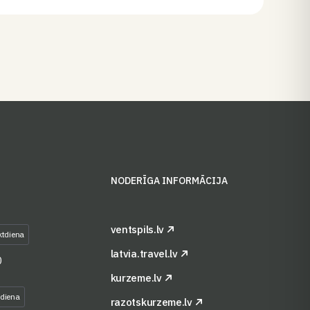
S
NODERĪGA INFORMĀCIJA
ventspils.lv
ktdiena
latvia.travel.lv
0
kurzeme.lv
tdiena
razotskurzeme.lv