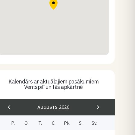
Kalendārs ar aktuālajiem pasākumiem
Ventspilī un tās apkārtnē
AUGUSTS
2026
P.
O.
T.
C.
Pk.
S.
Sv.