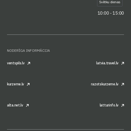
Svētku dienas
10:00 - 15:00
NODERĪGA INFORMĀCIJA
ventspils.lv
latvia.travel.lv
kurzeme.lv
razotskurzeme.lv
alta.net.lv
latturinfo.lv