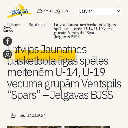
17.4°C
18°C
Sākums
Pasākumi
Latvijas Jaunatnes basketbola līgas
Seko
spēles meitenēm U-14, U-19 vecuma
mums
grupām Ventspils “Spars” –
Jelgavas BJSS
Latvijas Jaunatnes
basketbola līgas spēles
meitenēm U-14, U-19
vecuma grupām Ventspils
“Spars” – Jelgavas BJSS
Se., 02.03.2024