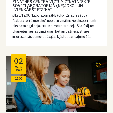
ZINĀTNES CENTRA VIZIUM ZINĀTNISKIE
ŠOVI “LABORATORIJĀ (NE)JOKO” UN
“VIENKĀRŠI FIZIKA”
plkst. 12.00 “Laboratorijā (NE)joko” Zinātnes šovā
“Laboratorijā (ne)joko” nopietni zinātniskie eksperimenti
tiks pasniegti ar jautru un aizraujošu pieeju. Skatītāji ne
tikai iegūs jaunas zināšanas, bet arī paši iesaistīsies
interesantās demonstrācijās, kļūstot par daļu no šī…
02
Marts
2024
13:00