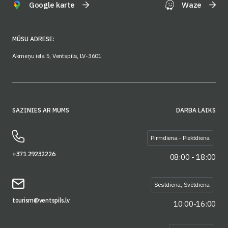
Google karte
Waze
MŪSU ADRESE:
Akmeņu iela 5, Ventspils, LV-3601
SAZINIES AR MUMS
DARBA LAIKS
Pirmdiena - Piektdiena
+371 29232226
08:00 - 18:00
Sestdiena, Svētdiena
tourism@ventspils.lv
10:00-16:00