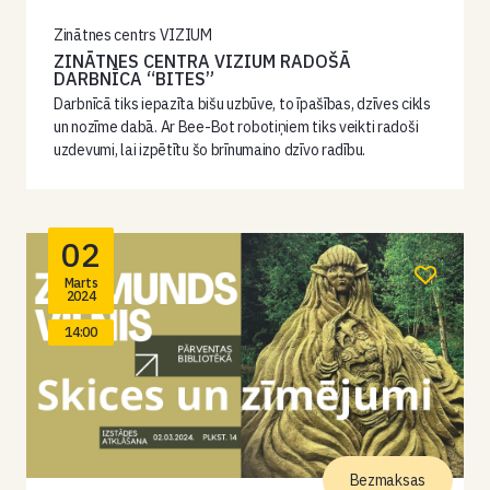
Zinātnes centrs VIZIUM
ZINĀTNES CENTRA VIZIUM RADOŠĀ
DARBNĪCA “BITES”
Darbnīcā tiks iepazīta bišu uzbūve, to īpašības, dzīves cikls
un nozīme dabā. Ar Bee-Bot robotiņiem tiks veikti radoši
uzdevumi, lai izpētītu šo brīnumaino dzīvo radību.
02
Marts
2024
14:00
Bezmaksas