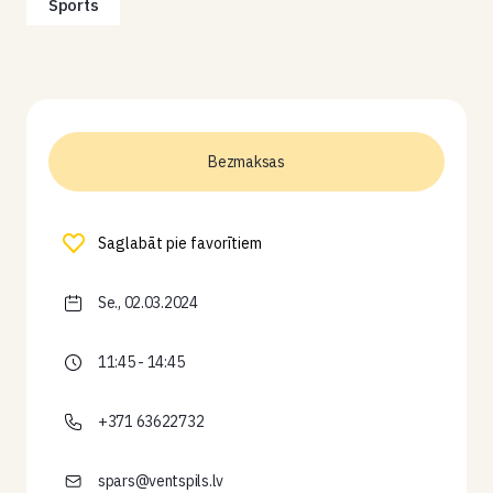
Sports
Bezmaksas
Saglabāt pie favorītiem
Se., 02.03.2024
11:45 - 14:45
+371 63622732
spars@ventspils.lv