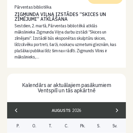
Pārventas bibliotēka
ZIGMUNDA VIĻŅA IZSTĀDES “SKICES UN
ZĪMĒJUMI” ATKLĀŠANA
Sestdien, 2. martā, Pārventas bibliotēkā atklās
mākslinieka Zigmunda Viļņa darbu izstādi “Skices un
zīmējumi”. Izstādē būs eksponētas skulptūru skices,
līdzcilvēku portreti, šarži, noskaņu uzmetumi gleznām, kas
plašākai publikai līdz šim nav rādīti. Zigmunds Vilnis ir
mākslinieks,…
Kalendārs ar aktuālajiem pasākumiem
Ventspilī un tās apkārtnē
AUGUSTS
2026
P.
O.
T.
C.
Pk.
S.
Sv.