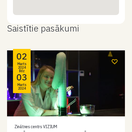
Saistītie pasākumi
02
Marts
2024
līdz
03
Marts
2024
Zinātnes centrs VIZIUM