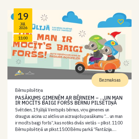
19
Jūl.
2026
11:00
Bezmaksas
Bērnu pilsētiņa
PASĀKUMS ĢIMENĒM AR BĒRNIEM – …UN MAN
IR MOCĪTS BAIGI FORŠS BĒRNU PILSĒTIŅĀ
Svētdien, 19.jūlijā Ventspils bērnus, viņu ģimenes un
draugus aicina uz aktīvu un aizraujošu pasākumu “… un man
ir mocīts baigi foršs”, kas notiks divās vietās – plkst. 11:00
Bērnu pilsētiņā un plkst.15:00 Bērnu parkā “Fantāzija.…