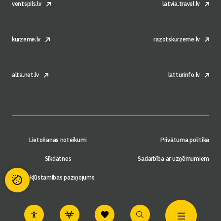
ventspils.lv
latvia.travel.lv
kurzeme.lv
razotskurzeme.lv
alta.net.lv
latturinfo.lv
Lietošanas noteikumi
Privātuma politika
Sīkdatnes
Sadarbība ar uzņēmumiem
Piekļūstamības paziņojums