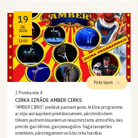
19
Jūl.
2026
12:00
Pirkt biļeti
J. Poruka iela 4
CIRKA IZRĀDE AMBER CIRKS
“AMBER CIRKS” piedāvā pavisam jaunu, krāšņu programmu
ar elpu aizraujošiem priekšnesumiem, pārsteidzošiem
trikiem, jautriem klauniem un neaizmirstamu atmosfēru, kas
priecēs gan bērnus, gan pieaugušos. Sagatavojieties
smiekliem, pārsteigumiem un īstai cirka burvībai.