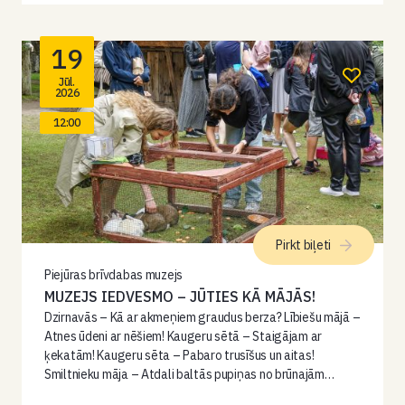
19
Jūl.
2026
12:00
Pirkt biļeti
Piejūras brīvdabas muzejs
MUZEJS IEDVESMO – JŪTIES KĀ MĀJĀS!
Dzirnavās – Kā ar akmeņiem graudus berza? Lībiešu mājā –
Atnes ūdeni ar nēšiem! Kaugeru sētā – Staigājam ar
ķekatām! Kaugeru sēta – Pabaro trusīšus un aitas!
Smiltnieku māja – Atdali baltās pupiņas no brūnajām…