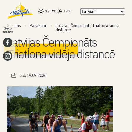
17.8°C
19°C
Sākums
Pasākumi
Latvijas Čempionāts Triatlona vidēja
Seko
distancē
mums
Latvijas Čempionāts
Triatlona vidēja distancē
Sv., 19.07.2026