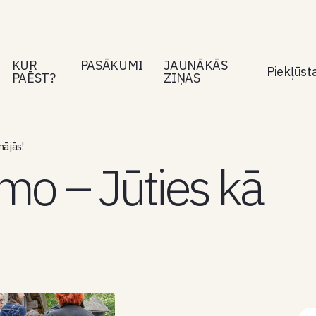
KUR
PASĀKUMI
JAUNĀKĀS
Piekļūs
PAĒST?
ZIŅAS
ājās!
mo – Jūties kā