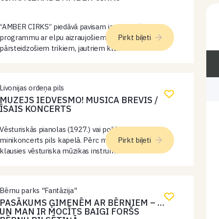
“AMBER CIRKS” piedāvā pavisam jaunu, krāšņu
programmu ar elpu aizraujošiem priekšnesumiem,
Pirkt biļeti
pārsteidzošiem trikiem, jautriem klauniem un
neaizmirstamu atmosfēru, kas priecēs gan bērnus,
gan pieaugušos. Sagatavojieties smiekliem,
pārsteigumiem un īstai cirka burvībai.
Livonijas ordeņa pils
MUZEJS IEDVESMO! MUSICA BREVIS /
ĪSAIS KONCERTS
Vēsturiskās pianolas (1927.) vai polifona (19. gs.)
minikoncerts pils kapelā. Pērc muzeja biļeti un
Pirkt biļeti
klausies vēsturiska mūzikas instrumenta
minikoncertu!
Bērnu parks "Fantāzija"
PASĀKUMS ĢIMENĒM AR BĒRNIEM – …
UN MAN IR MOCĪTS BAIGI FORŠS