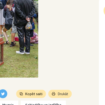
Kopēt saiti
Drukāt
Muzejs
Sabiedrība un izglītība