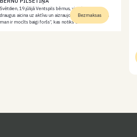
BĒRNU PILSĒTIŅĀ
Svētdien, 19.jūlijā Ventspils bērnus, viņu ģimenes un
draugus aicina uz aktīvu un aizraujošu pasākumu “… un
Bezmaksas
man ir mocīts baigi foršs”, kas notiks divās vietās –
plkst. 11:00 Bērnu pilsētiņā un plkst.15:00 Bērnu
parkā “Fantāzija.…