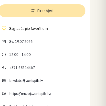
Pirkt biļeti
Saglabāt pie favorītiem
Sv., 19.07.2026
12:00 - 14:00
+371 63624467
brivdaba@ventspils.lv
https://muzejs.ventspils.lv/