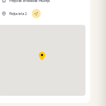
Piejūras brīvdabas muzejs
Riņķa iela 2