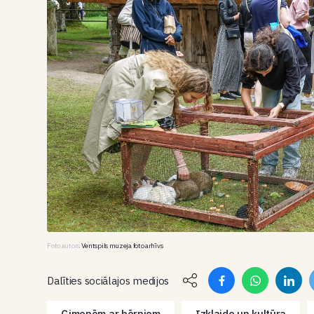
Foto autors
Ventspils muzeja foto arhīvs
Dalīties sociālajos medijos
Ģimenēm ar bērniem
Izklaide un kultūra