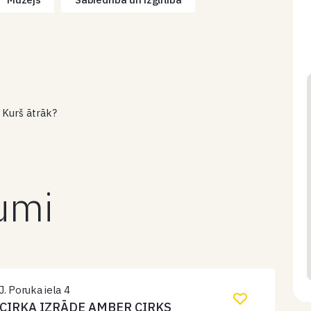
 Kurš ātrāk?
kumi
J. Poruka iela 4
CIRKA IZRĀDE AMBER CIRKS