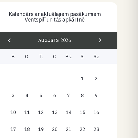
Kalendārs ar aktuālajiem pasākumiem
Ventspilī un tās apkārtnē
AUGUSTS
2026
P.
O.
T.
C.
Pk.
S.
Sv.
1
2
3
4
5
6
7
8
9
10
11
12
13
14
15
16
17
18
19
20
21
22
23