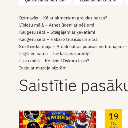
Dzirnavās – Kā ar akmeņiem graudus berza?
Lībiešu mājā – Atnes ūdeni ar nēšiem!
Kaugeru sētā – Staigājam ar ķekatām!
Kaugeru sēta – Pabaro trusīšus un aitas!
Smiltnieku māja – Atdali baltās pupiņas no brūnajām –
Lūgšanu namā – Ieklausies sprediķī!
Laivu mājā – Ko dzied Oskara laiva?
Ieeja ar muzeja biļetēm.
Saistītie pasā
19
Jūl.
2026