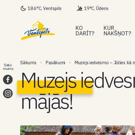
18.6°C, Ventspils
19°C, Ūdens
KO
KUR
DARĪT?
NAKŠŅOT?
Sākums
Pasākumi
Muzejs iedvesmo – Jūties kā m
Seko
Muzejs iedves
mums
mājās!