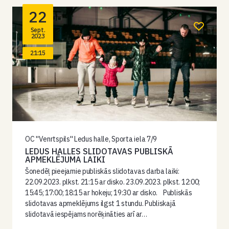
22
Sept.
2023
21:15
OC ''Venrtspils'' Ledus halle, Sporta iela 7/9
LEDUS HALLES SLIDOTAVAS PUBLISKĀ
APMEKLĒJUMA LAIKI
Šonedēļ pieejamie publiskās slidotavas darba laiki:
22.09.2023. plkst. 21:15 ar disko. 23.09.2023. plkst. 12:00;
15:45; 17:00; 18:15 ar hokeju; 19:30 ar disko. Publiskās
slidotavas apmeklējums ilgst 1 stundu. Publiskajā
slidotavā iespējams norēķināties arī ar…