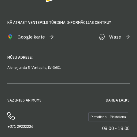
KĀ ATRAST VENTSPILS TŪRISMA INFORMĀCIJAS CENTRU?
Google karte
Waze
MŪSU ADRESE:
Akmeņu iela 5, Ventspils, LV-3601
SAZINIES AR MUMS
DARBA LAIKS
Pirmdiena - Piektdiena
+371 29232226
08:00 - 18:00