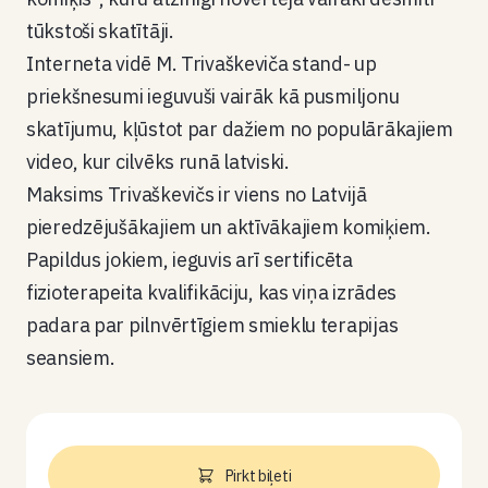
tūkstoši skatītāji.
Interneta vidē M. Trivaškeviča stand- up
priekšnesumi ieguvuši vairāk kā pusmiljonu
skatījumu, kļūstot par dažiem no populārākajiem
video, kur cilvēks runā latviski.
Maksims Trivaškevičs ir viens no Latvijā
pieredzējušākajiem un aktīvākajiem komiķiem.
Papildus jokiem, ieguvis arī sertificēta
fizioterapeita kvalifikāciju, kas viņa izrādes
padara par pilnvērtīgiem smieklu terapijas
seansiem.
Pirkt biļeti