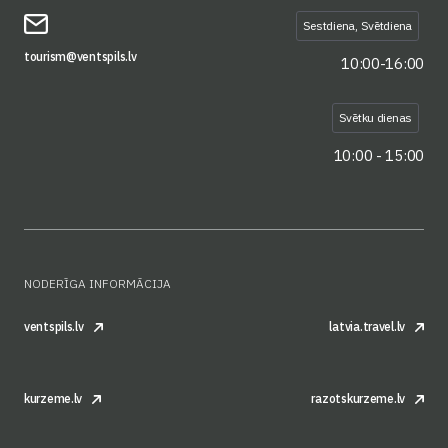
Sestdiena, Svētdiena
tourism@ventspils.lv
10:00-16:00
Svētku dienas
10:00 - 15:00
NODERĪGA INFORMĀCIJA
ventspils.lv
latvia.travel.lv
kurzeme.lv
razotskurzeme.lv