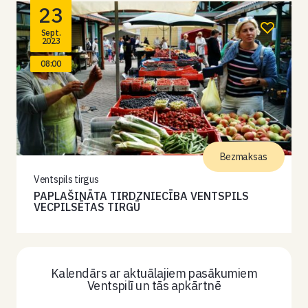
23
Sept.
2023
08:00
Bezmaksas
Ventspils tirgus
PAPLAŠINĀTA TIRDZNIECĪBA VENTSPILS
VECPILSĒTAS TIRGŪ
Kalendārs ar aktuālajiem pasākumiem
Ventspilī un tās apkārtnē