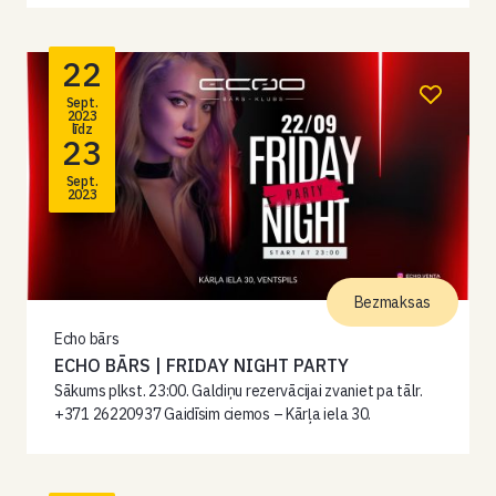
22
Sept.
2023
līdz
23
Sept.
2023
Bezmaksas
Echo bārs
ECHO BĀRS | FRIDAY NIGHT PARTY
Sākums plkst. 23:00. Galdiņu rezervācijai zvaniet pa tālr.
+371 26220937 Gaidīsim ciemos – Kārļa iela 30.