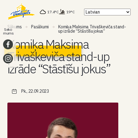
17.4°C
19°C
Sākums
Pasākumi
Komiķa Maksima Trivaškeviča stand-
Seko
up izrāde “Stāstīšu jokus”
mums
Komiķa Maksima
Trivaškeviča stand-up
izrāde “Stāstīšu jokus”
Pk., 22.09.2023