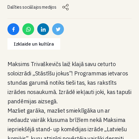
Dalīties sociālajos medijos
Izklaide un kultūra
Maksims Trivaškevičs laiž klajā savu ceturto
soloizrādi „Stāstīšu jokus”! Programmas ietvaros
stundas garumā notiks tieši tas, kas rakstīts
izrādes nosaukumā. Izrādē iekļauti joki, kas tapuši
pandēmijas aizsegā.
Mazliet garāka, mazliet smieklīgāka un ar
nedaudz vairāk klusuma brīžīem nekā Maksima
iepriekšējā stand- up komēdijas izrāde „Latviešu
komiķis”, kuru atzinīgi novērtēja vairāki desmiti