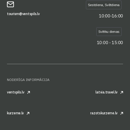
Sestdiena, Svētdiena
tourism@ventspils.lv
10:00-16:00
Svētku dienas
10:00 - 15:00
NODERĪGA INFORMĀCIJA
ventspils.lv
latvia.travel.lv
kurzeme.lv
razotskurzeme.lv