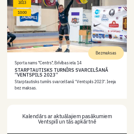
2023
10:00
Bezmaksas
Sporta nams "Centrs", Brīvības iela 14
STARPTAUTISKS TURNĪRS SVARCELŠANĀ
“VENTSPILS 2023”
Starptautisks turnīrs svarcelšanā “Ventspils 2023”. Ieeja
bez maksas.
Kalendārs ar aktuālajiem pasākumiem
Ventspilī un tās apkārtnē