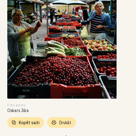
Foto autors
Oskars Jūra
Kopēt saiti
Drukāt