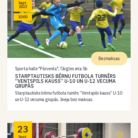
Sept.
2023
10:00
Bezmaksas
Sporta halle "Pārventa", Tārgles iela 5b
STARPTAUTISKS BĒRNU FUTBOLA TURNĪRS
“VENTSPILS KAUSS” U-10 UN U-12 VECUMA
GRUPĀS
Starptautisks bērnu futbola turnīrs “Ventspils kauss” U-10
un U-12 vecuma grupās. Ieeja bez maksas.
23
Sept.