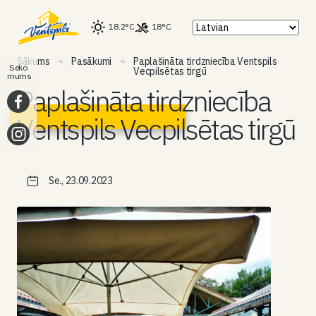
18.2°C
18°C
Sākums
Pasākumi
Paplašināta tirdzniecība Ventspils
Seko
Vecpilsētas tirgū
mums
Paplašināta tirdzniecība
Ventspils Vecpilsētas tirgū
Se., 23.09.2023