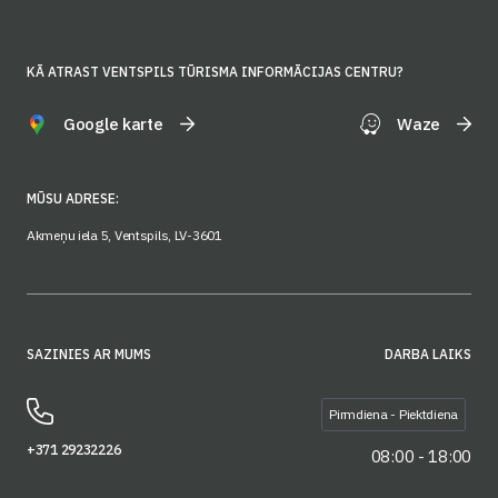
KĀ ATRAST VENTSPILS TŪRISMA INFORMĀCIJAS CENTRU?
Google karte
Waze
MŪSU ADRESE:
Akmeņu iela 5, Ventspils, LV-3601
SAZINIES AR MUMS
DARBA LAIKS
Pirmdiena - Piektdiena
+371 29232226
08:00 - 18:00