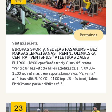
09:00
Bezmaksas
Ventspils pilsēta
EIROPAS SPORTA NEDĒĻAS PASĀKUMS – BEZ
MAKSAS IEPAZĪŠANĀS TRENIŅI OLIMPISKĀ
CENTRA “VENTSPILS” ATLĒTIKAS ZĀLĒS
Pl. 10:00 – 16:00 iepazīšanās treniņi Olimpiskā centra
“Ventspils” basketbola halles atlētikas zālē. Pl. 09:00 –
15:00 iepazīšanās treniņi sporta kompleksa “Pārventa”
atlētikas zālē. Pl. 09:00 – 21:00 iepazīšanās treniņi Ūdens
Piedzīvojuma parka atlētikas zālē.…
23