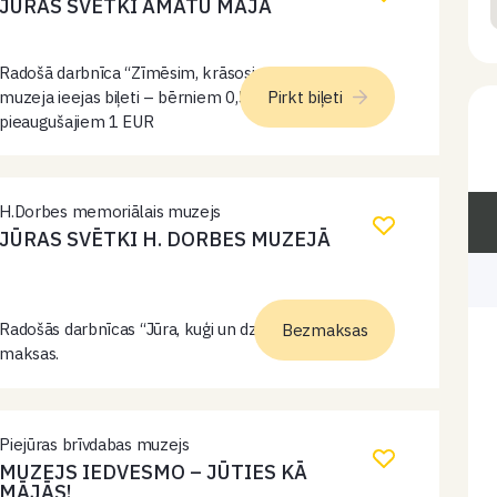
JŪRAS SVĒTKI AMATU MĀJĀ
Radošā darbnīca “Zīmēsim, krāsosim zivis!” Ieeja ar
muzeja ieejas biļeti – bērniem 0,50 EUR,
Pirkt biļeti
pieaugušajiem 1 EUR
H.Dorbes memoriālais muzejs
JŪRAS SVĒTKI H. DORBES MUZEJĀ
Radošās darbnīcas “Jūra, kuģi un dzejoļi”. Ieeja bez
Bezmaksas
maksas.
Piejūras brīvdabas muzejs
MUZEJS IEDVESMO – JŪTIES KĀ
MĀJĀS!