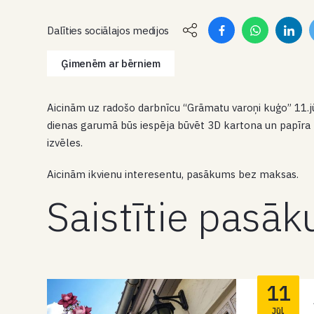
Dalīties sociālajos medijos
Ģimenēm ar bērniem
Aicinām uz radošo darbnīcu
“Grāmatu varoņi kuģo”
11
.
dienas garumā būs iespēja būvēt 3D kartona un papīra 
izvēles.
Aicinām ikvienu interesentu, pasākums bez maksas.
Saistītie pasā
11
Jūl.