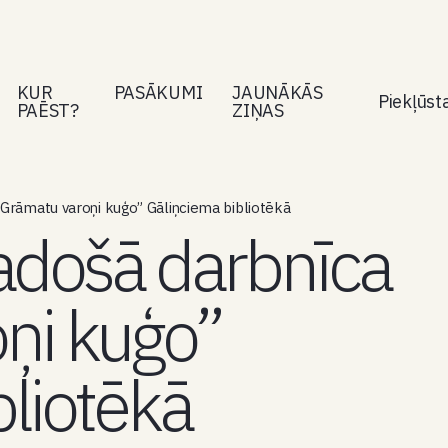
KUR
PASĀKUMI
JAUNĀKĀS
Piekļūs
PAĒST?
ZIŅAS
“Grāmatu varoņi kuģo” Gāliņciema bibliotēkā
radošā darbnīca
ņi kuģo”
bliotēkā