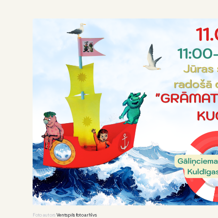
Foto autors
Ventspils foto arhīvs