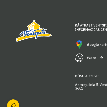
KĀ ATRAST VENTSP
INFORMĀCIJAS CE
Google kart
Waze
MŪSU ADRESE:
Akmeņu iela 5, Vents
3601