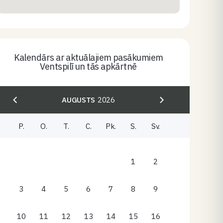
Kalendārs ar aktuālajiem pasākumiem
Ventspilī un tās apkārtnē
AUGUSTS
2026
P.
O.
T.
C.
Pk.
S.
Sv.
1
2
3
4
5
6
7
8
9
10
11
12
13
14
15
16