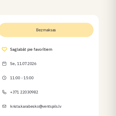
Bezmaksas
Saglabāt pie favorītiem
Se., 11.07.2026
11:00 - 15:00
+371 22030982
krista.karabesko@ventspils.lv