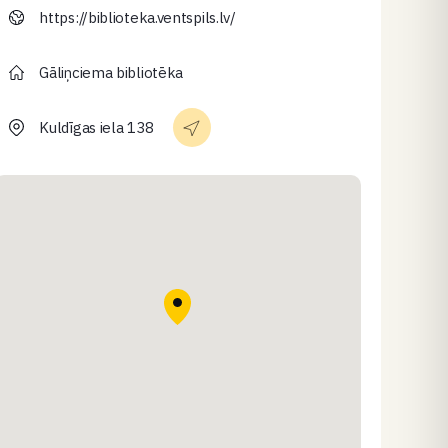
https://biblioteka.ventspils.lv/
Gāliņciema bibliotēka
Kuldīgas iela 138