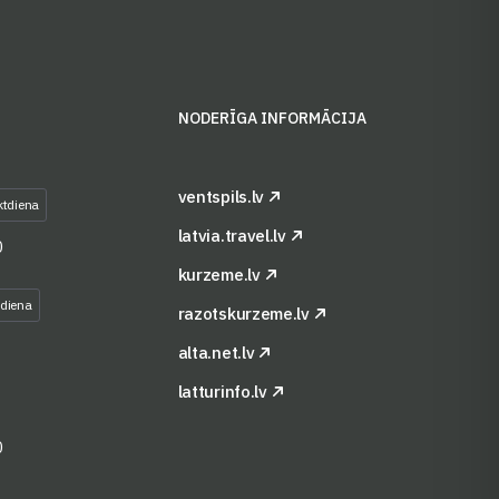
S
NODERĪGA INFORMĀCIJA
ventspils.lv
ktdiena
latvia.travel.lv
0
kurzeme.lv
tdiena
razotskurzeme.lv
alta.net.lv
latturinfo.lv
0