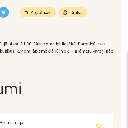
Kopēt saiti
Drukāt
jūlijā plkst. 11.00 Gāliņciema bibliotēkā. Darbnīcā visas
kuģīšus, kuriem jāpiemeklē jūrnieki – grāmatu varoņi pēc
kumi
Amatu māja