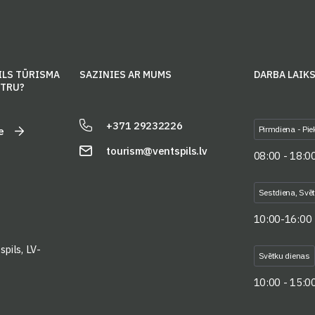
ILS TŪRISMA
SAZINIES AR MUMS
DARBA LAIK
NTRU?
+371 29232226
Pirmdiena - Pie
e
tourism@ventspils.lv
08:00 - 18:0
Sestdiena, Svē
10:00-16:00
pils, LV-
Svētku dienas
10:00 - 15:0