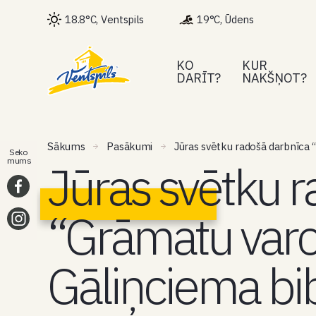
18.8°C, Ventspils
19°C, Ūdens
KO
KUR
DARĪT?
NAKŠŅOT?
Sākums
Pasākumi
Jūras svētku radošā darbnīca 
Seko
Jūras svētku 
mums
“Grāmatu varo
Gāliņciema bi