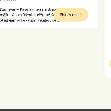
Dzirnavās – Kā ar akmeņiem graudus berza? Lībiešu
mājā – Atnes ūdeni ar nēšiem! Kaugeru sētā –
Pirkt biļeti
Staigājam ar ķekatām! Kaugeru sēta – Pabaro
trusīšus un aitas! Smiltnieku māja – Atdali baltās
pupiņas no brūnajām…