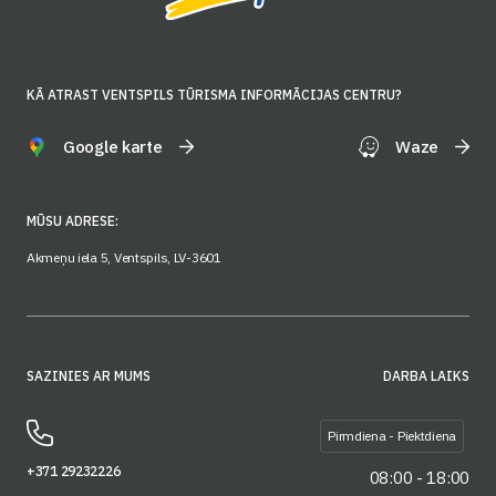
KĀ ATRAST VENTSPILS TŪRISMA INFORMĀCIJAS CENTRU?
Google karte
Waze
MŪSU ADRESE:
Akmeņu iela 5, Ventspils, LV-3601
SAZINIES AR MUMS
DARBA LAIKS
Pirmdiena - Piektdiena
+371 29232226
08:00 - 18:00