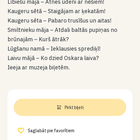
Lībiešu mājā – Atnes ūdeni ar nēšiem!
Kaugeru sētā – Staigājam ar ķekatām!
Kaugeru sēta – Pabaro trusīšus un aitas!
Smiltnieku māja – Atdali baltās pupiņas no
brūnajām – Kurš ātrāk?
Lūgšanu namā – Ieklausies sprediķī!
Laivu mājā – Ko dzied Oskara laiva?
Ieeja ar muzeja biļetēm.
Pirkt biļeti
Saglabāt pie favorītiem