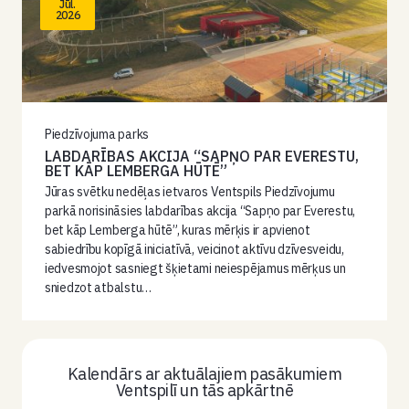
Jūl.
2026
Piedzīvojuma parks
LABDARĪBAS AKCIJA “SAPŅO PAR EVERESTU,
BET KĀP LEMBERGA HŪTĒ”
Jūras svētku nedēļas ietvaros Ventspils Piedzīvojumu
parkā norisināsies labdarības akcija “Sapņo par Everestu,
bet kāp Lemberga hūtē”, kuras mērķis ir apvienot
sabiedrību kopīgā iniciatīvā, veicinot aktīvu dzīvesveidu,
iedvesmojot sasniegt šķietami neiespējamus mērķus un
sniedzot atbalstu…
Kalendārs ar aktuālajiem pasākumiem
Ventspilī un tās apkārtnē