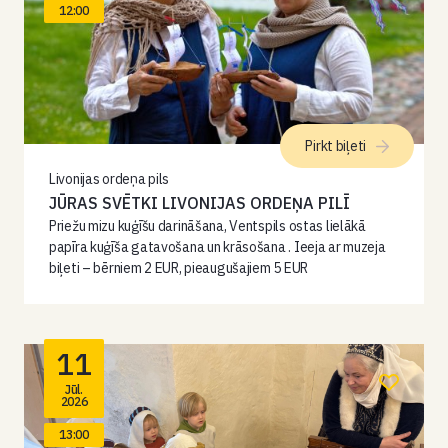
12:00
Pirkt biļeti
Livonijas ordeņa pils
JŪRAS SVĒTKI LIVONIJAS ORDEŅA PILĪ
Priežu mizu kuģīšu darināšana, Ventspils ostas lielākā
papīra kuģīša gatavošana un krāsošana . Ieeja ar muzeja
biļeti – bērniem 2 EUR, pieaugušajiem 5 EUR
11
Jūl.
2026
13:00