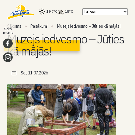
19.7°C
18°C
Sākums
Pasākumi
Muzejs iedvesmo – Jūties kā mājās!
Seko
mums
Muzejs iedvesmo – Jūties
kā mājās!
Se., 11.07.2026