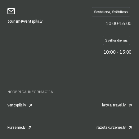
Sestdiena, Svētdiena
tourism@ventspils.lv
10:00-16:00
Svētku dienas
10:00 - 15:00
NODERĪGA INFORMĀCIJA
ventspils.lv
latvia.travel.lv
kurzeme.lv
razotskurzeme.lv