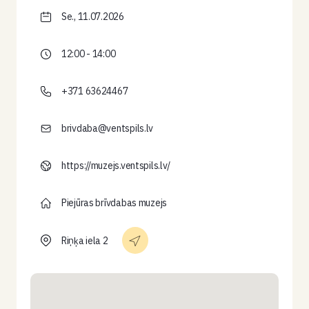
Se., 11.07.2026
12:00 - 14:00
+371 63624467
brivdaba@ventspils.lv
https://muzejs.ventspils.lv/
Piejūras brīvdabas muzejs
Riņķa iela 2