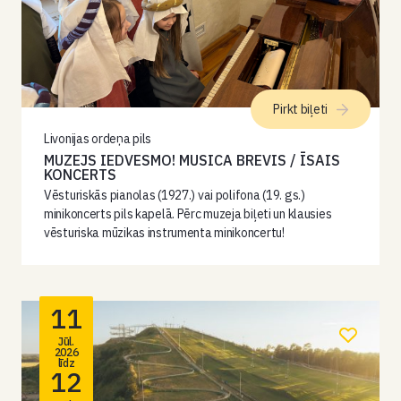
Pirkt biļeti
Livonijas ordeņa pils
MUZEJS IEDVESMO! MUSICA BREVIS / ĪSAIS
KONCERTS
Vēsturiskās pianolas (1927.) vai polifona (19. gs.)
minikoncerts pils kapelā. Pērc muzeja biļeti un klausies
vēsturiska mūzikas instrumenta minikoncertu!
11
Jūl.
2026
līdz
12