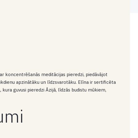
 ar koncentrēšanās meditācijas pieredzi, piedāvājot
kdienu apzinātāku un līdzsvarotāku. Elīna ir sertificēta
 kura guvusi pieredzi Āzijā, līdzās budistu mūkiem,
kumi