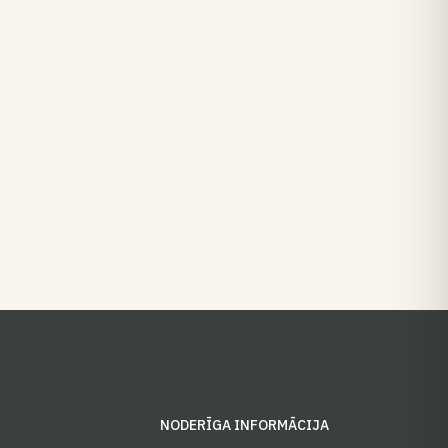
S
NODERĪGA INFORMĀCIJA