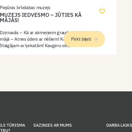
Piejūras brīvdabas muzejs
MUZEJS IEDVESMO – JŪTIES KĀ
MĀJĀS!
Dzirnavās – Kā ar akmeņiem graudus berza? Lībiešu
mājā – Atnes ūdeni ar nēšiem! Kaugeru sētā –
Pirkt biļeti
Staigājam ar ķekatām! Kaugeru sēta – Pabaro
trusīšus un aitas! Smiltnieku māja – Atdali baltās
pupiņas no brūnajām…
ILS TŪRISMA
SAZINIES AR MUMS
DARBA LAIK
NTRU?