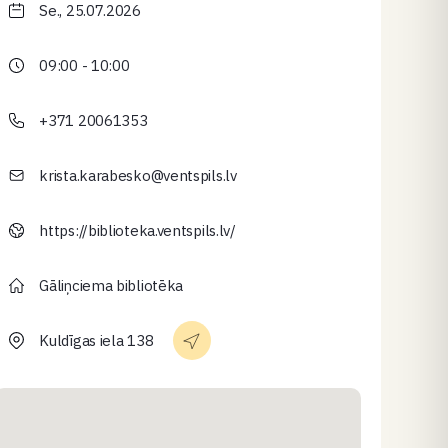
Se., 25.07.2026
09:00 - 10:00
+371 20061353
krista.karabesko@ventspils.lv
https://biblioteka.ventspils.lv/
Gāliņciema bibliotēka
Kuldīgas iela 138