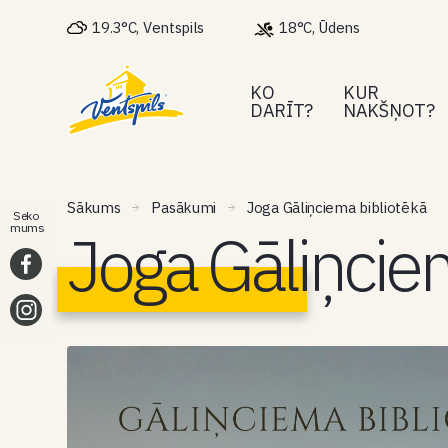
19.3°C, Ventspils
18°C, Ūdens
KO
KUR
DARĪT?
NAKŠŅOT?
Sākums
Pasākumi
Joga Gāliņciema bibliotēkā
Seko
Joga Gāliņcie
mums