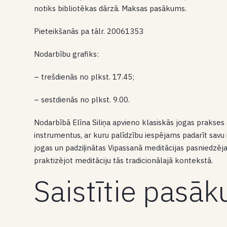
notiks bibliotēkas dārzā. Maksas pasākums.
Pieteikšanās pa tālr. 20061353
Nodarbību grafiks:
– trešdienās no plkst. 17.45;
– sestdienās no plkst. 9.00.
Nodarbībā Elīna Siliņa apvieno klasiskās jogas prakses
instrumentus, ar kuru palīdzību iespējams padarīt savu i
jogas un padziļinātas Vipassanā meditācijas pasniedzēja,
praktizējot meditāciju tās tradicionālajā kontekstā.
Saistītie pasā