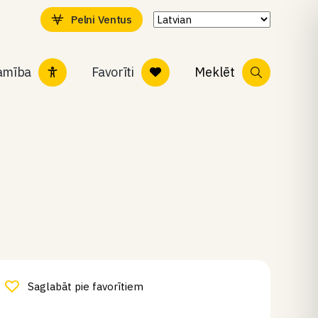
Pelni Ventus
tamība
Favorīti
Meklēt
Saglabāt pie favorītiem