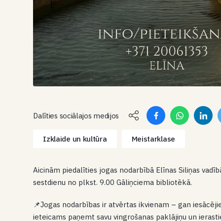
Dalīties sociālajos medijos
Izklaide un kultūra
Meistarklase
Aicinām piedalīties jogas nodarbībā Elīnas Siliņas vadīb
sestdienu no plkst. 9.00 Gāliņciema bibliotēkā.
📌Jogas nodarbības ir atvērtas ikvienam – gan iesācējiem
ieteicams paņemt savu vingrošanas paklājiņu un ierasti