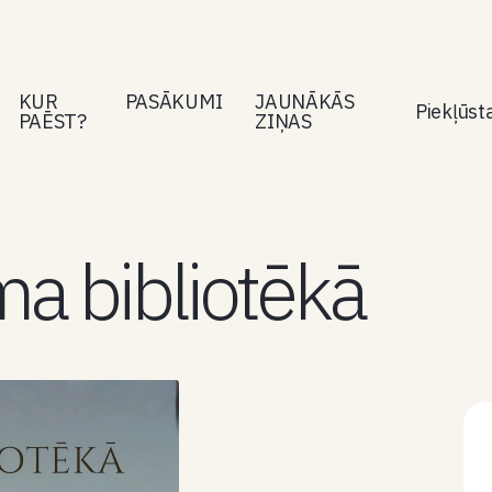
KUR
PASĀKUMI
JAUNĀKĀS
Piekļūs
PAĒST?
ZIŅAS
ma bibliotēkā