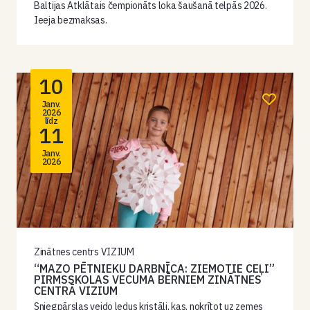
Baltijas Atklātais čempionāts loka šaušanā telpās 2026.
Ieeja bezmaksas.
10
Janv.
2026
līdz
11
Janv.
2026
Zinātnes centrs VIZIUM
“MAZO PĒTNIEKU DARBNĪCA: ZIEMOTIE CEĻI”
PIRMSSKOLAS VECUMA BĒRNIEM ZINĀTNES
CENTRĀ VIZIUM
Sniegpārslas veido ledus kristāli, kas, nokrītot uz zemes