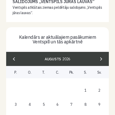
SALIDOJUMS „VENTSPILS JŪRAS LAUVAS”
Ventspils atklātais ziemas peldētāju salidojums „Ventspils
jūras lauvas”.
Kalendārs ar aktuālajiem pasākumiem
Ventspilī un tās apkārtnē
AUGUSTS
2026
P.
O.
T.
C.
Pk.
S.
Sv.
1
2
3
4
5
6
7
8
9