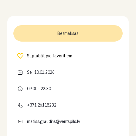
Bezmaksas
Saglabāt pie favorītiem
Se., 10.01.2026
09:00 - 22:30
+371 26118232
matiss.graudins@ventspils.lv