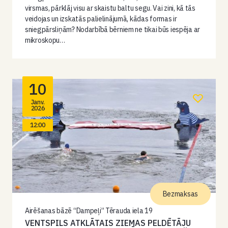
virsmas, pārklāj visu ar skaistu baltu segu. Vai zini, kā tās
veidojas un izskatās palielinājumā, kādas formas ir
sniegpārsliņām? Nodarbībā bērniem ne tikai būs iespēja ar
mikroskopu…
10
Janv.
2026
12:00
Bezmaksas
Airēšanas bāzē “Dampeļi” Tērauda iela 19
VENTSPILS ATKLĀTAIS ZIEMAS PELDĒTĀJU