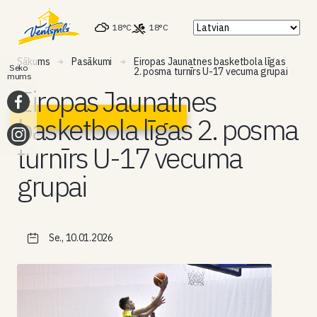
18°C
18°C
Sākums
Pasākumi
Eiropas Jaunatnes basketbola līgas
Seko
2. posma turnīrs U-17 vecuma grupai
mums
Eiropas Jaunatnes
basketbola līgas 2. posma
turnīrs U-17 vecuma
grupai
Se., 10.01.2026