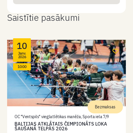
Saistītie pasākumi
10
Janv.
2026
10:00
Bezmaksas
OC "Ventspils" vieglatlētikas manēža, Sporta iela 7/9
BALTIJAS ATKLĀTAIS ČEMPIONĀTS LOKA
ŠAUŠANĀ TELPĀS 2026