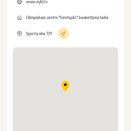
www.eybl.lv
Olimpiskais centrs "Ventspils" basketbola halle
Sporta iela 7/9