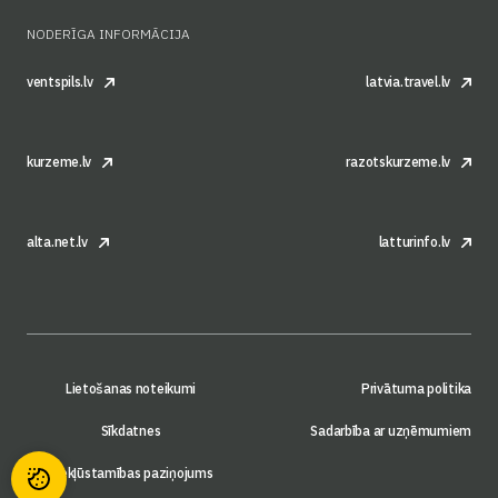
NODERĪGA INFORMĀCIJA
ventspils.lv
latvia.travel.lv
kurzeme.lv
razotskurzeme.lv
alta.net.lv
latturinfo.lv
Lietošanas noteikumi
Privātuma politika
Sīkdatnes
Sadarbība ar uzņēmumiem
Piekļūstamības paziņojums