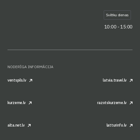
Svētku dienas
10:00 - 15:00
NODERĪGA INFORMĀCIJA
ventspils.lv
latvia.travel.lv
kurzeme.lv
razotskurzeme.lv
alta.net.lv
latturinfo.lv