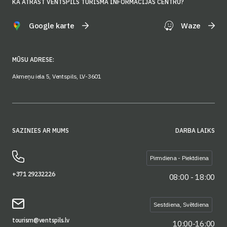
KĀ ATRAST VENTSPILS TŪRISMA INFORMĀCIJAS CENTRU?
Google karte
Waze
MŪSU ADRESE:
Akmeņu iela 5, Ventspils, LV-3601
SAZINIES AR MUMS
DARBA LAIKS
Pirmdiena - Piektdiena
+371 29232226
08:00 - 18:00
Sestdiena, Svētdiena
tourism@ventspils.lv
10:00-16:00