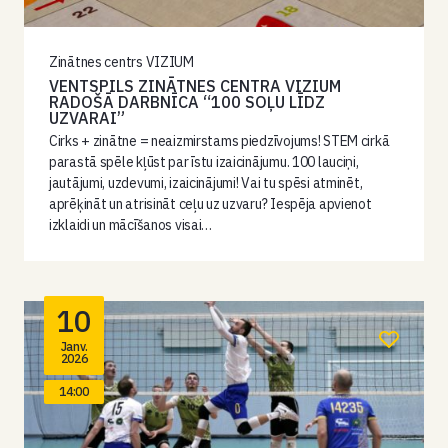
Zinātnes centrs VIZIUM
VENTSPILS ZINĀTNES CENTRA VIZIUM
RADOŠĀ DARBNĪCA “100 SOĻU LĪDZ
UZVARAI”
Cirks + zinātne = neaizmirstams piedzīvojums! STEM cirkā
parastā spēle kļūst par īstu izaicinājumu. 100 lauciņi,
jautājumi, uzdevumi, izaicinājumi! Vai tu spēsi atminēt,
aprēķināt un atrisināt ceļu uz uzvaru? Iespēja apvienot
izklaidi un mācīšanos visai…
10
Janv.
2026
14:00