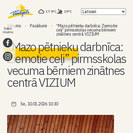
17.9°C
19°C
Sākums
Pasākumi
“Mazo pētnieku darbnīca: Ziemotie
Seko
ceļi” pirmsskolas vecuma bērniem
mums
zinātnes centrā VIZIUM
“Mazo pētnieku darbnīca:
Ziemotie ceļi” pirmsskolas
vecuma bērniem zinātnes
centrā VIZIUM
Se., 10.01.2026 10:30