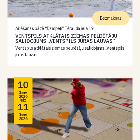
Bezmaksas
Airēšanas bāzē “Dampeļi” Tērauda iela 19
VENTSPILS ATKLĀTAIS ZIEMAS PELDĒTĀJU
SALIDOJUMS „VENTSPILS JŪRAS LAUVAS”
Ventspils atklātais ziemas peldētāju salidojums „Ventspils
jūras lauvas”.
10
Janv.
2026
līdz
11
Janv.
2026