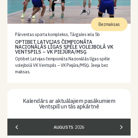
Bezmaksas
Pārventas sporta komplekss, Tārgales iela 5b
OPTIBET LATVIJAS ČEMPIONĀTA
NACIONĀLĀS LĪGAS SPĒLE VOLEJBOLĀ VK
VENTSPILS – VK PIEJŪRA/MSĢ
Optibet Latvijas čempionāta Nacionālās līgas spēle
volejbolā VK Ventspils – VK Piejūra/MSĢ. Ieeja bez
maksas.
Kalendārs ar aktuālajiem pasākumiem
Ventspilī un tās apkārtnē
AUGUSTS
2026