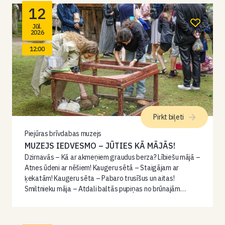
12
Jūl.
2026
12:00
Pirkt biļeti
Piejūras brīvdabas muzejs
MUZEJS IEDVESMO – JŪTIES KĀ MĀJĀS!
Dzirnavās – Kā ar akmeņiem graudus berza? Lībiešu mājā –
Atnes ūdeni ar nēšiem! Kaugeru sētā – Staigājam ar
ķekatām! Kaugeru sēta – Pabaro trusīšus un aitas!
Smiltnieku māja – Atdali baltās pupiņas no brūnajām…