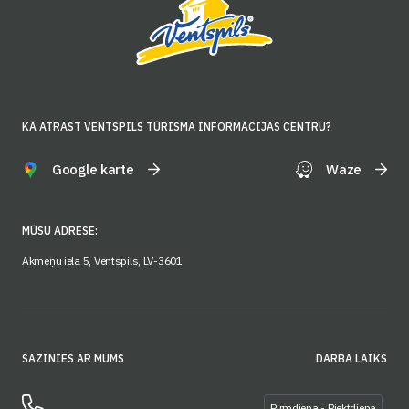
KĀ ATRAST VENTSPILS TŪRISMA INFORMĀCIJAS CENTRU?
Google karte
Waze
MŪSU ADRESE:
Akmeņu iela 5, Ventspils, LV-3601
SAZINIES AR MUMS
DARBA LAIKS
Pirmdiena - Piektdiena