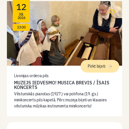
12
Jūl.
2026
13:00
Pirkt biļeti
Livonijas ordeņa pils
MUZEJS IEDVESMO! MUSICA BREVIS / ĪSAIS
KONCERTS
Vēsturiskās pianolas (1927.) vai polifona (19. gs.)
minikoncerts pils kapelā. Pērc muzeja biļeti un klausies
vēsturiska mūzikas instrumenta minikoncertu!