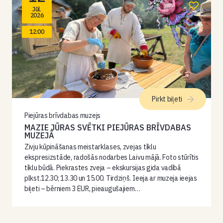
Jūl.
2026
12:00
Pirkt biļeti
Piejūras brīvdabas muzejs
MAZIE JŪRAS SVĒTKI PIEJŪRAS BRĪVDABAS
MUZEJĀ
Zivju kūpināšanas meistarklases, zvejas tīklu
ekspresizstāde, radošās nodarbes Laivu mājā. Foto stūrītis
tīklu būdā. Piekrastes zveja – ekskursijas gida vadībā
plkst.12.30; 13.30 un 15.00. Tirdziņš. Ieeja ar muzeja ieejas
biļeti – bērniem 3 EUR, pieaugušajiem…