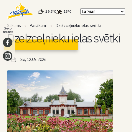
19.2°C
18°C
Sākums
Pasākumi
Dzelzceļnieku ielas svētki
Seko
mums
Dzelzceļnieku ielas svētki
Sv., 12.07.2026