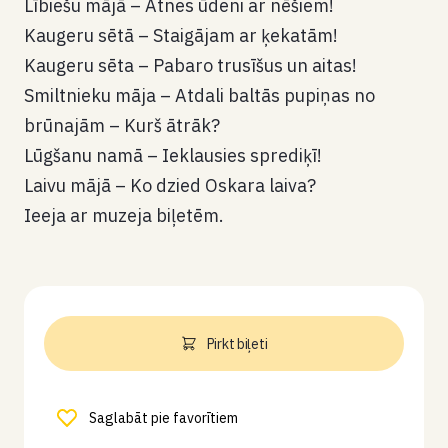
Lībiešu mājā – Atnes ūdeni ar nēšiem!
Kaugeru sētā – Staigājam ar ķekatām!
Kaugeru sēta – Pabaro trusīšus un aitas!
Smiltnieku māja – Atdali baltās pupiņas no
brūnajām – Kurš ātrāk?
Lūgšanu namā – Ieklausies sprediķī!
Laivu mājā – Ko dzied Oskara laiva?
Ieeja ar muzeja biļetēm.
Pirkt biļeti
Saglabāt pie favorītiem