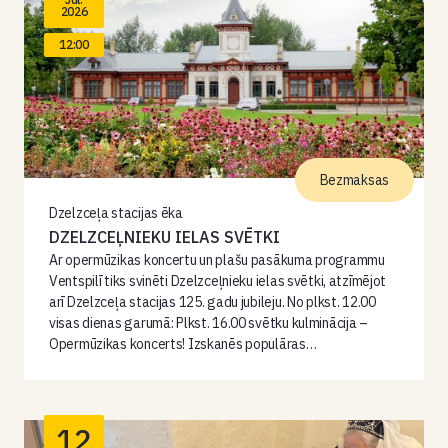
2026
12:00
Bezmaksas
Dzelzceļa stacijas ēka
DZELZCEĻNIEKU IELAS SVĒTKI
Ar opermūzikas koncertu un plašu pasākuma programmu
Ventspilī tiks svinēti Dzelzceļnieku ielas svētki, atzīmējot
arī Dzelzceļa stacijas 125. gadu jubileju. No plkst. 12.00
visas dienas garumā: Plkst. 16.00 svētku kulminācija –
Opermūzikas koncerts! Izskanēs populāras…
12