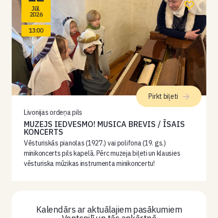
Jūl.
2026
13:00
Pirkt biļeti
Livonijas ordeņa pils
MUZEJS IEDVESMO! MUSICA BREVIS / ĪSAIS
KONCERTS
Vēsturiskās pianolas (1927.) vai polifona (19. gs.)
minikoncerts pils kapelā. Pērc muzeja biļeti un klausies
vēsturiska mūzikas instrumenta minikoncertu!
Kalendārs ar aktuālajiem pasākumiem