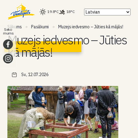
19.8°C
18°C
Sākums
Pasākumi
Muzejs iedvesmo – Jūties kā mājās!
Seko
mums
Muzejs iedvesmo – Jūties
kā mājās!
Sv., 12.07.2026