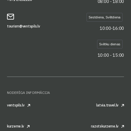
08:00 - 18:00
Sestdiena, Svētdiena
tourism@ventspils.lv
10:00-16:00
Svētku dienas
10:00 - 15:00
NODERĪGA INFORMĀCIJA
ventspils.lv
latvia.travel.lv
kurzeme.lv
razotskurzeme.lv