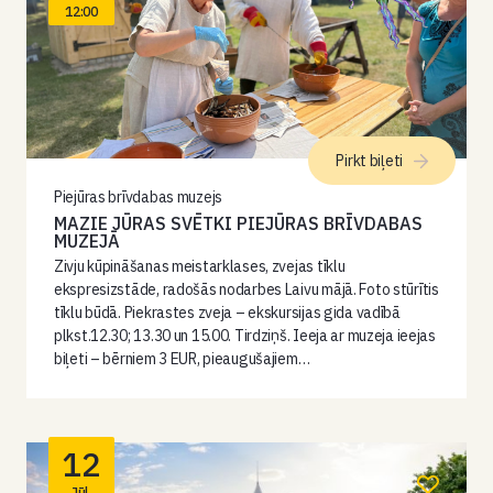
12:00
Pirkt biļeti
Piejūras brīvdabas muzejs
MAZIE JŪRAS SVĒTKI PIEJŪRAS BRĪVDABAS
MUZEJĀ
Zivju kūpināšanas meistarklases, zvejas tīklu
ekspresizstāde, radošās nodarbes Laivu mājā. Foto stūrītis
tīklu būdā. Piekrastes zveja – ekskursijas gida vadībā
plkst.12.30; 13.30 un 15.00. Tirdziņš. Ieeja ar muzeja ieejas
biļeti – bērniem 3 EUR, pieaugušajiem…
12
Jūl.