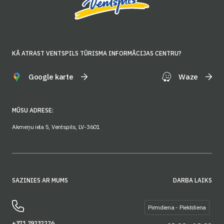
KĀ ATRAST VENTSPILS TŪRISMA INFORMĀCIJAS CENTRU?
Google karte
Waze
MŪSU ADRESE:
Akmeņu iela 5, Ventspils, LV-3601
SAZINIES AR MUMS
DARBA LAIKS
Pirmdiena - Piektdiena
+371 29232226