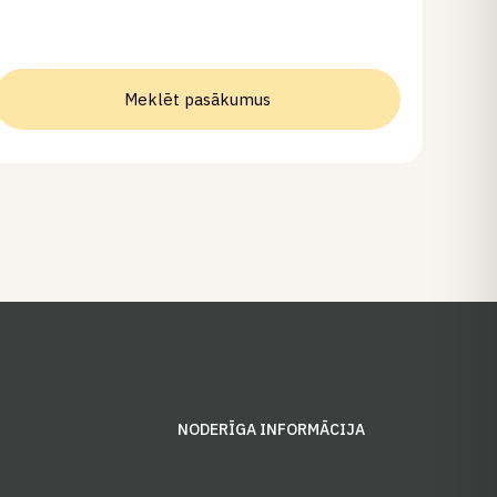
Meklēt pasākumus
S
NODERĪGA INFORMĀCIJA