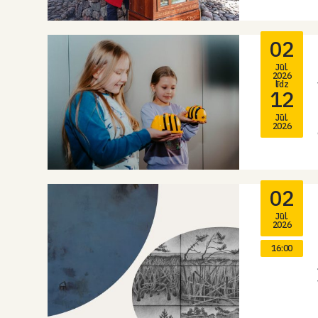
02
Jūl.
2026
līdz
12
Jūl.
2026
02
Jūl.
2026
16:00