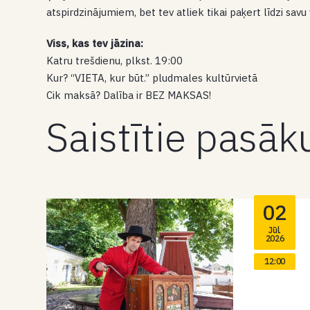
atspirdzinājumiem, bet tev atliek tikai paķert līdzi sa
Viss, kas tev jāzina:
Katru trešdienu, plkst. 19:00
Kur? “VIETA, kur būt.” pludmales kultūrvietā
Cik maksā? Dalība ir BEZ MAKSAS!
Saistītie pasā
02
Jūl.
2026
12:00