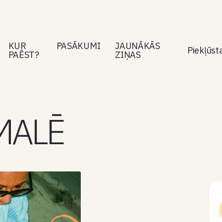
KUR
PASĀKUMI
JAUNĀKĀS
Piekļūs
PAĒST?
ZIŅAS
MALĒ