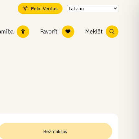
Pelni Ventus
tamība
Favorīti
Meklēt
Bezmaksas