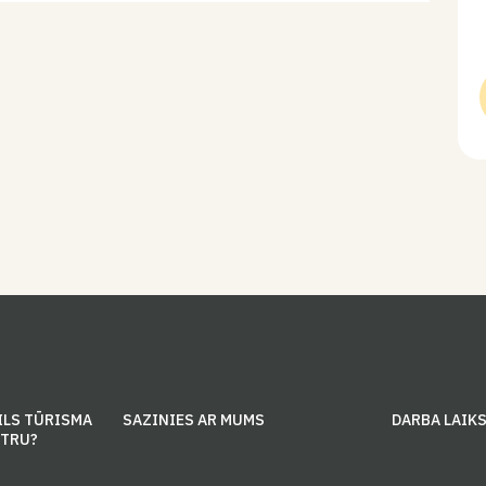
Mazajā zālē būs skatāma Mārītes Klušas jaunāko…
ILS TŪRISMA
SAZINIES AR MUMS
DARBA LAIK
NTRU?