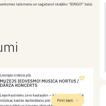
vu veiksmes talismanu un sagatavot skaļāko “BINGO!” balsi.
kumi
Livonijas ordeņa pils
MUZEJS IEDVESMO! MUSICA HORTUS /
DĀRZA KONCERTS
Leijerkastnieks zem kastaņām – klausies un izmēģini
mūzikas kastes darbināšanu pils pagalmā. Pērc
Pirkt biļeti
muzeja biļeti un klausies vēsturiska mūzikas