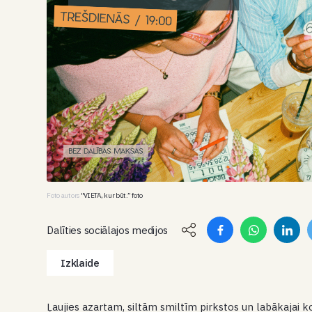
Foto autors
"VIETA, kur būt.” foto
Dalīties sociālajos medijos
Izklaide
Ļaujies azartam, siltām smiltīm pirkstos un labākajai 