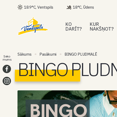
18.9°C, Ventspils
18°C, Ūdens
KO
KUR
DARĪT?
NAKŠŅOT?
Sākums
Pasākumi
BINGO PLUDMALĒ
Seko
BINGO PLUD
mums