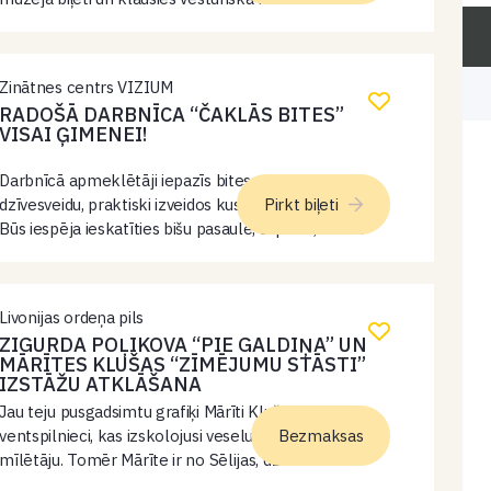
instrumenta minikoncertu!
Zinātnes centrs VIZIUM
RADOŠĀ DARBNĪCA “ČAKLĀS BITES”
VISAI ĢIMENEI!
Darbnīcā apmeklētāji iepazīs bites, to uzbūvi un
dzīvesveidu, praktiski izveidos kustīgu LEGO WeDo biti.
Pirkt biļeti
Būs iespēja ieskatīties bišu pasaulē, saprast, kā tās
dzīvo un kāpēc tām dabā ir svarīga loma.
Livonijas ordeņa pils
ZIGURDA POĻIKOVA “PIE GALDIŅA” UN
MĀRĪTES KLUŠAS “ZĪMĒJUMU STĀSTI”
IZSTĀŽU ATKLĀŠANA
Jau teju pusgadsimtu grafiķi Mārīti Klušu pazīst kā
ventspilnieci, kas izskolojusi veselu pulku mākslas
Bezmaksas
mīlētāju. Tomēr Mārīte ir no Sēlijas, dzimusi
1951.gadā Pļaviņās. No 2.jūlija Livonijas ordeņa pils