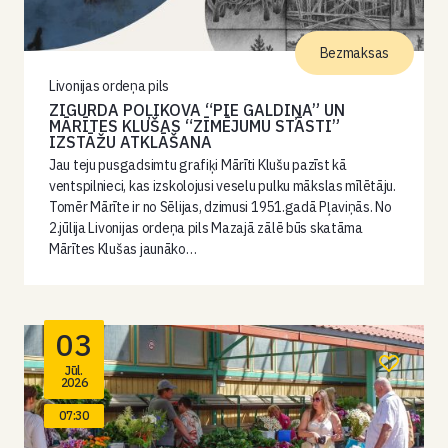
Bezmaksas
Livonijas ordeņa pils
ZIGURDA POĻIKOVA “PIE GALDIŅA” UN
MĀRĪTES KLUŠAS “ZĪMĒJUMU STĀSTI”
IZSTĀŽU ATKLĀŠANA
Jau teju pusgadsimtu grafiķi Mārīti Klušu pazīst kā
ventspilnieci, kas izskolojusi veselu pulku mākslas mīlētāju.
Tomēr Mārīte ir no Sēlijas, dzimusi 1951.gadā Pļaviņās. No
2.jūlija Livonijas ordeņa pils Mazajā zālē būs skatāma
Mārītes Klušas jaunāko…
03
Jūl.
2026
07:30