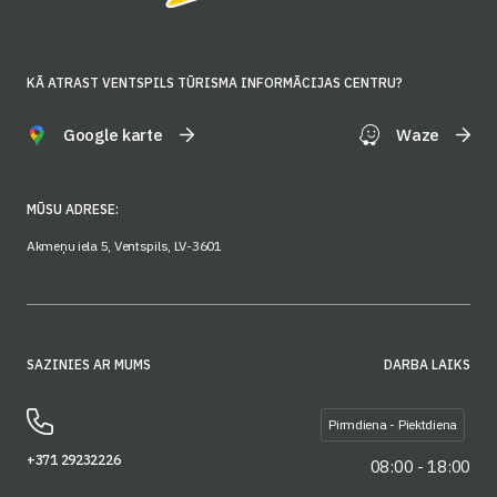
KĀ ATRAST VENTSPILS TŪRISMA INFORMĀCIJAS CENTRU?
Google karte
Waze
MŪSU ADRESE:
Akmeņu iela 5, Ventspils, LV-3601
SAZINIES AR MUMS
DARBA LAIKS
Pirmdiena - Piektdiena
+371 29232226
08:00 - 18:00