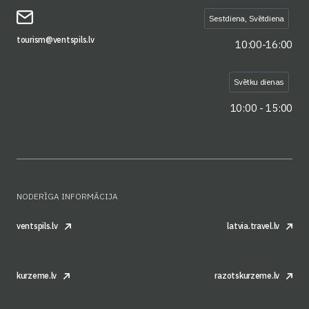
Sestdiena, Svētdiena
tourism@ventspils.lv
10:00-16:00
Svētku dienas
10:00 - 15:00
NODERĪGA INFORMĀCIJA
ventspils.lv
latvia.travel.lv
kurzeme.lv
razotskurzeme.lv