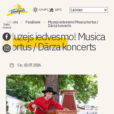
19.8°C
18°C
Sākums
Pasākumi
Muzejs iedvesmo! Musica hortus /
Seko
Dārza koncerts
mums
Muzejs iedvesmo! Musica
hortus / Dārza koncerts
Ce., 02.07.2026