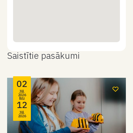
Saistītie pasākumi
02
Jūl.
2026
līdz
12
Jūl.
2026