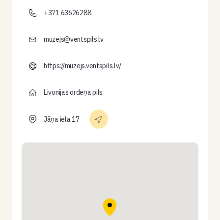
+371 63626288
muzejs@ventspils.lv
https://muzejs.ventspils.lv/
Livonijas ordeņa pils
Jāņa iela 17