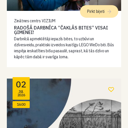
Pirkt biļeti
Zinātnes centrs VIZIUM
RADOŠĀ DARBNĪCA “ČAKLĀS BITES” VISAI
ĢIMENEI!
Darbnīcā apmeklētāji iepazīs bites, to uzbūvi un
dzīvesveidu, praktiski izveidos kustīgu LEGO WeDo biti. Būs
iespēja ieskatīties bišu pasaulē, saprast, kā tās dzīvo un
kāpēc tām dabā ir svarīga loma.
02
Jūl.
2026
16:00