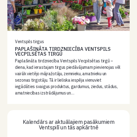
Ventspils tirgus
PAPLAŠINĀTA TIRDZNIECĪBA VENTSPILS
VECPILSĒTAS TIRGŪ
Paplašināta tirdzniecība Ventspils Vecpilsētas tirgū –
diena, kad ierastajam tirgus piedāvājumam pievienojas vēl
vairāk vietējo mājražotāju, zemnieku, amatnieku un
sezonas tirgotāju. Tā ir lieliska iespēja vienuviet
iegādāties svaigus produktus, gardumus, ziedus, stādus,
amatniecības izstrādājumus un…
Kalendārs ar aktuālajiem pasākumiem
Ventspilī un tās apkārtnē