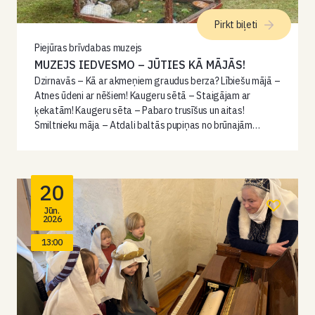
Pirkt biļeti
Piejūras brīvdabas muzejs
MUZEJS IEDVESMO – JŪTIES KĀ MĀJĀS!
Dzirnavās – Kā ar akmeņiem graudus berza? Lībiešu mājā –
Atnes ūdeni ar nēšiem! Kaugeru sētā – Staigājam ar
ķekatām! Kaugeru sēta – Pabaro trusīšus un aitas!
Smiltnieku māja – Atdali baltās pupiņas no brūnajām…
20
Jūn.
2026
13:00