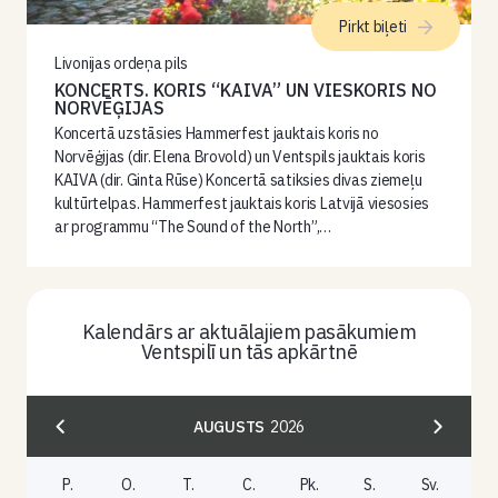
Pirkt biļeti
Livonijas ordeņa pils
KONCERTS. KORIS “KAIVA” UN VIESKORIS NO
NORVĒĢIJAS
Koncertā uzstāsies Hammerfest jauktais koris no
Norvēģijas (dir. Elena Brovold) un Ventspils jauktais koris
KAIVA (dir. Ginta Rūse) Koncertā satiksies divas ziemeļu
kultūrtelpas. Hammerfest jauktais koris Latvijā viesosies
ar programmu “The Sound of the North”,…
Kalendārs ar aktuālajiem pasākumiem
Ventspilī un tās apkārtnē
AUGUSTS
2026
P.
O.
T.
C.
Pk.
S.
Sv.