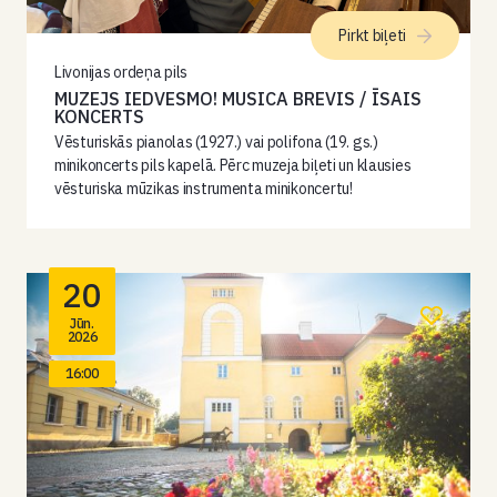
Pirkt biļeti
Livonijas ordeņa pils
MUZEJS IEDVESMO! MUSICA BREVIS / ĪSAIS
KONCERTS
Vēsturiskās pianolas (1927.) vai polifona (19. gs.)
minikoncerts pils kapelā. Pērc muzeja biļeti un klausies
vēsturiska mūzikas instrumenta minikoncertu!
20
Jūn.
2026
16:00