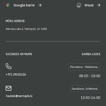
Google karte
Waze
MŪSU ADRESE:
Akmeņu iela 5, Ventspils, LV-3601
SAZINIES AR MUMS
DARBA LAIKS
Pirmdiena - Piektdiena
+371 29232226
08:00 - 18:00
Sestdiena, Svētdiena
tourism@ventspils.lv
10:00-16:00