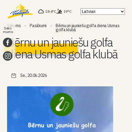
18.4°C
19°C
Sākums
Pasākumi
Bērnu un jauniešu golfa diena Usmas
Seko
golfa klubā
mums
Bērnu un jauniešu golfa
diena Usmas golfa klubā
Se., 20.06.2026