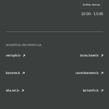
Svētku dienas
10:00 - 15:00
NODERĪGA INFORMĀCIJA
ventspils.lv
latvia.travel.lv
kurzeme.lv
razotskurzeme.lv
alta.net.lv
latturinfo.lv