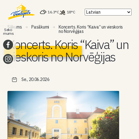
16.3°C
18°C
Sākums
Pasākumi
Koncerts. Koris “Kaiva” un vieskoris
Seko
no Norvēģijas
mums
Koncerts. Koris “Kaiva” un
vieskoris no Norvēģijas
Se., 20.06.2026