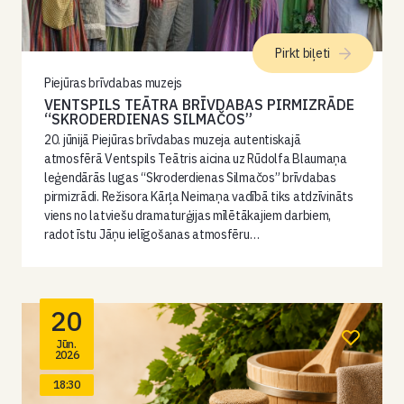
Pirkt biļeti
Piejūras brīvdabas muzejs
VENTSPILS TEĀTRA BRĪVDABAS PIRMIZRĀDE
“SKRODERDIENAS SILMAČOS”
20. jūnijā Piejūras brīvdabas muzeja autentiskajā
atmosfērā Ventspils Teātris aicina uz Rūdolfa Blaumaņa
leģendārās lugas “Skroderdienas Silmačos” brīvdabas
pirmizrādi. Režisora Kārļa Neimaņa vadībā tiks atdzīvināts
viens no latviešu dramaturģijas mīlētākajiem darbiem,
radot īstu Jāņu ielīgošanas atmosfēru…
20
Jūn.
2026
18:30