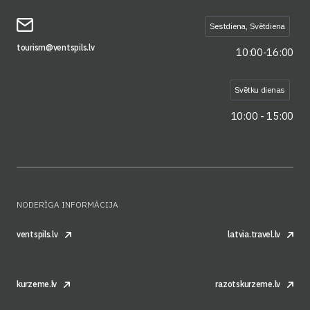
Sestdiena, Svētdiena
tourism@ventspils.lv
10:00-16:00
Svētku dienas
10:00 - 15:00
NODERĪGA INFORMĀCIJA
ventspils.lv
latvia.travel.lv
kurzeme.lv
razotskurzeme.lv