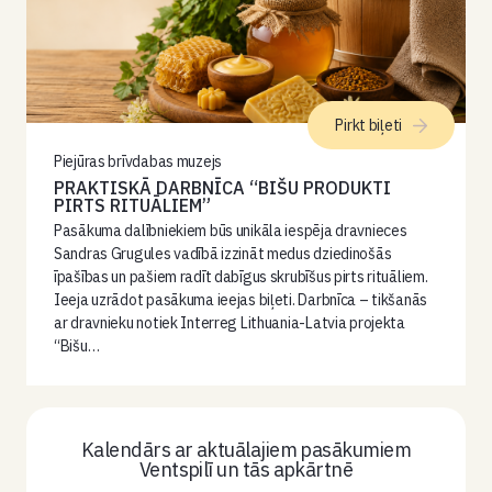
Pirkt biļeti
Piejūras brīvdabas muzejs
PRAKTISKĀ DARBNĪCA “BIŠU PRODUKTI
PIRTS RITUĀLIEM”
Pasākuma dalībniekiem būs unikāla iespēja dravnieces
Sandras Grugules vadībā izzināt medus dziedinošās
īpašības un pašiem radīt dabīgus skrubīšus pirts rituāliem.
Ieeja uzrādot pasākuma ieejas biļeti. Darbnīca – tikšanās
ar dravnieku notiek Interreg Lithuania-Latvia projekta
“Bišu…
Kalendārs ar aktuālajiem pasākumiem
Ventspilī un tās apkārtnē