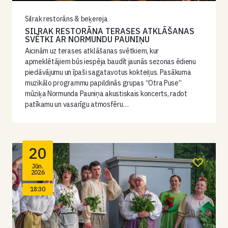
Silrak restorāns & beķereja
SILRAK RESTORĀNA TERASES ATKLĀŠANAS
SVĒTKI AR NORMUNDU PAUNIŅU
Aicinām uz terases atklāšanas svētkiem, kur
apmeklētājiem būs iespēja baudīt jaunās sezonas ēdienu
piedāvājumu un īpaši sagatavotus kokteiļus. Pasākuma
muzikālo programmu papildinās grupas “Otra Puse”
mūziķa Normunda Pauniņa akustiskais koncerts, radot
patīkamu un vasarīgu atmosfēru…
20
Jūn.
2026
18:30