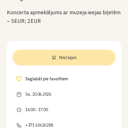
Koncerta apmeklējums ar muzeja ieejas biļetēm
– 5EUR; 2EUR
Pirkt biļeti
Saglabāt pie favorītiem
Se., 20.06.2026
16:00 - 17:00
+371 63626288