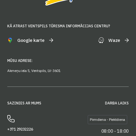
KĀ ATRAST VENTSPILS TŪRISMA INFORMĀCIJAS CENTRU?
Google karte
Waze
MŪSU ADRESE:
Akmeņu iela 5, Ventspils, LV-3601
SAZINIES AR MUMS
DARBA LAIKS
Pirmdiena - Piektdiena
+371 29232226
08:00 - 18:00