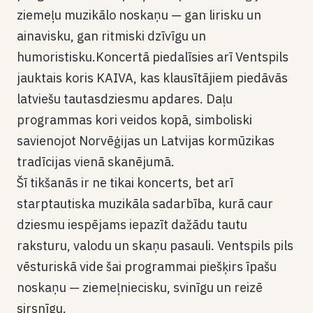
ziemeļu muzikālo noskaņu — gan lirisku un
ainavisku, gan ritmiski dzīvīgu un
humoristisku.Koncertā piedalīsies arī Ventspils
jauktais koris KAIVA, kas klausītājiem piedāvās
latviešu tautasdziesmu apdares. Daļu
programmas kori veidos kopā, simboliski
savienojot Norvēģijas un Latvijas kormūzikas
tradīcijas vienā skanējumā.
Šī tikšanās ir ne tikai koncerts, bet arī
starptautiska muzikāla sadarbība, kurā caur
dziesmu iespējams iepazīt dažādu tautu
raksturu, valodu un skaņu pasauli. Ventspils pils
vēsturiskā vide šai programmai piešķirs īpašu
noskaņu — ziemeļniecisku, svinīgu un reizē
sirsnīgu.