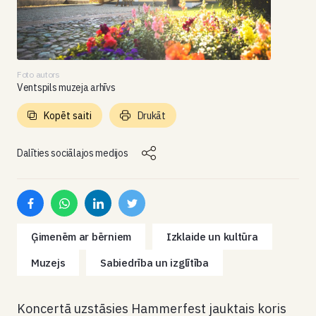
Foto autors
Ventspils muzeja arhīvs
Kopēt saiti
Drukāt
Dalīties sociālajos medijos
Ģimenēm ar bērniem
Izklaide un kultūra
Muzejs
Sabiedrība un izglītība
Koncertā uzstāsies Hammerfest jauktais koris