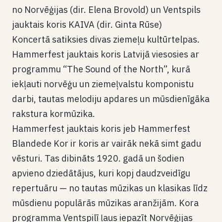
no Norvēģijas (dir. Elena Brovold) un Ventspils
jauktais koris KAIVA (dir. Ginta Rūse)
Koncertā satiksies divas ziemeļu kultūrtelpas.
Hammerfest jauktais koris Latvijā viesosies ar
programmu “The Sound of the North”, kurā
iekļauti norvēģu un ziemeļvalstu komponistu
darbi, tautas melodiju apdares un mūsdienīgāka
rakstura kormūzika.
Hammerfest jauktais koris jeb Hammerfest
Blandede Kor ir koris ar vairāk nekā simt gadu
vēsturi. Tas dibināts 1920. gadā un šodien
apvieno dziedātājus, kuri kopj daudzveidīgu
repertuāru — no tautas mūzikas un klasikas līdz
mūsdienu populārās mūzikas aranžijām. Kora
programma Ventspilī ļaus iepazīt Norvēģijas