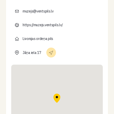
muzejs@ventspils.lv
https://muzejs.ventspils.lv/
Livonijas ordeņa pils
Jāņa iela 17