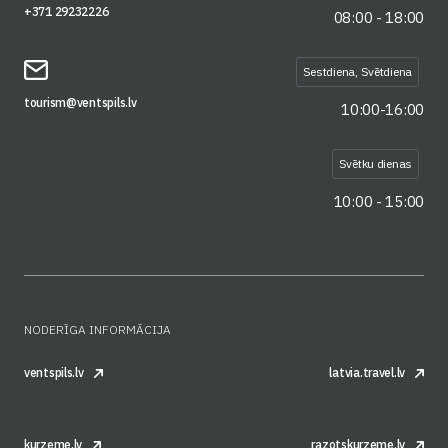
+371 29232226
08:00 - 18:00
Sestdiena, Svētdiena
tourism@ventspils.lv
10:00-16:00
Svētku dienas
10:00 - 15:00
NODERĪGA INFORMĀCIJA
ventspils.lv
latvia.travel.lv
kurzeme.lv
razotskurzeme.lv