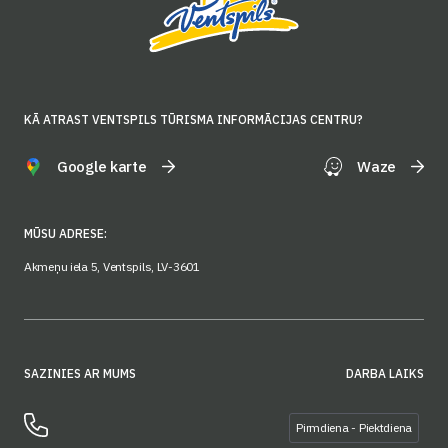
KĀ ATRAST VENTSPILS TŪRISMA INFORMĀCIJAS CENTRU?
Google karte
Waze
MŪSU ADRESE:
Akmeņu iela 5, Ventspils, LV-3601
SAZINIES AR MUMS
DARBA LAIKS
Pirmdiena - Piektdiena