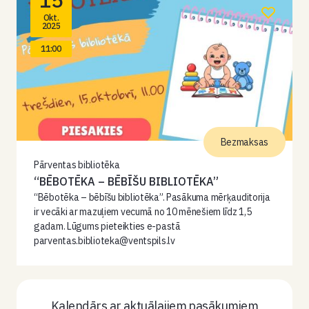
Okt.
2025
11:00
Bezmaksas
Pārventas bibliotēka
“BĒBOTĒKA – BĒBĪŠU BIBLIOTĒKA”
“Bēbotēka – bēbīšu bibliotēka”. Pasākuma mērķauditorija
ir vecāki ar mazuļiem vecumā no 10 mēnešiem līdz 1,5
gadam. Lūgums pieteikties e-pastā
parventas.biblioteka@ventspils.lv
Kalendārs ar aktuālajiem pasākumiem