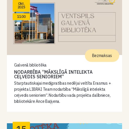
Okt.
2025
11:00
Bezmaksas
Galvenā bibliotēka
NODARBĪBA “MĀKSLĪGĀ INTELEKTA
CEĻVEDIS SENIORIEM”
Starptautiskajai medijpratības nedēļai veltīta Erasmus +
projekta LIBRAI Team nodarbība “Mākslīgā intelekta
ceļvedis senioriem”. Nodarbību vada projekta dalībniece,
bibliotekāre Ance Baļķena.
15