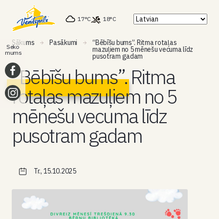
17°C
18°C
Sākums
Pasākumi
“Bēbīšu bums”. Ritma rotaļas
Seko
mazuļiem no 5 mēnešu vecuma līdz
mums
pusotram gadam
“Bēbīšu bums”. Ritma
rotaļas mazuļiem no 5
mēnešu vecuma līdz
pusotram gadam
Tr., 15.10.2025