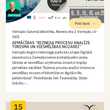
Pirkt biļeti
Ventspils Galvenā bibliotēka, Akmeņu iela 2, Ventspils, LV-
3601
APMĀCĪBAS “BIZNESA PROCESU ANALĪZE
TŪRISMA UN VIESMĪLĪBAS NOZAREI”
Ventspils Augsto tehnoloģiju parks kā Latvijas Digitālā
akseleratora Ziemeļkurzemes kontaktpunkts aicina
tūrisma un viesmīlības uzņēmumus izmantot iespēju
pieteikties mācībām “Biznesa procesu analīze tūrisma un
viesmīlības nozares efektivitātei un digitālo rīku
pielietošanai“. Pieteikšanās šeit. Pasniedzējs: Didzis
Grāvītis –…
15