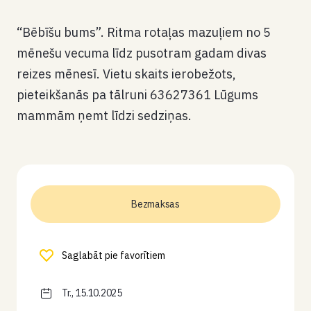
“Bēbīšu bums”. Ritma rotaļas mazuļiem no 5
mēnešu vecuma līdz pusotram gadam divas
reizes mēnesī. Vietu skaits ierobežots,
pieteikšanās pa tālruni 63627361 Lūgums
mammām ņemt līdzi sedziņas.
Bezmaksas
Saglabāt pie favorītiem
Tr., 15.10.2025