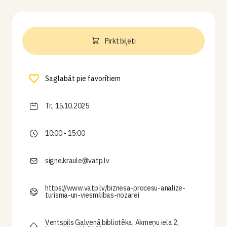
Pirkt biļeti
Saglabāt pie favorītiem
Tr., 15.10.2025
10:00 - 15:00
signe.kraule@vatp.lv
https://www.vatp.lv/biznesa-procesu-analize-
turisma-un-viesmilibas-nozarei
Ventspils Galvenā bibliotēka, Akmeņu iela 2,