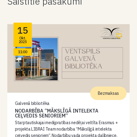
Saistītie pasākumi
15
Okt.
2025
11:00
Bezmaksas
Galvenā bibliotēka
NODARBĪBA “MĀKSLĪGĀ INTELEKTA
CEĻVEDIS SENIORIEM”
Starptautiskajai medijpratības nedēļai veltīta Erasmus +
projekta LIBRAI Team nodarbība “Mākslīgā intelekta
ceļvedis senioriem”. Nodarbību vada projekta dalībniece,