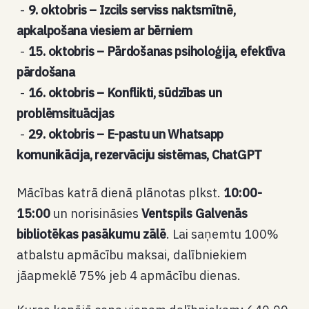
9. oktobris – Izcils serviss naktsmītnē,
apkalpošana viesiem ar bērniem
15. oktobris – Pārdošanas psiholoģija, efektīva
pārdošana
16. oktobris – Konflikti, sūdzības un
problēmsituācijas
29. oktobris – E-pastu un Whatsapp
komunikācija, rezervāciju sistēmas, ChatGPT
Mācības katrā dienā plānotas plkst.
10:00-
15:00
un norisināsies
Ventspils Galvenās
bibliotēkas pasākumu zālē
. Lai saņemtu 100%
atbalstu apmācību maksai, dalībniekiem
jāapmeklē 75% jeb 4 apmācību dienas.