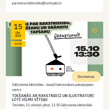
parventas.biblioteka@ventspils.lv
15
Okt.
2025
13:30
Bezmaksas
Gāliņciema bibliotēka - daudzfunkcionālais pakalpojumu
centrs
TIKŠANĀS AR RAKSTNIECI UN ILUSTRATORI
LOTI VILMU VĪTIŅU
Trešdien, 15. oktobrī, plkst. 13.30 Gāliņciema bibliotēkā