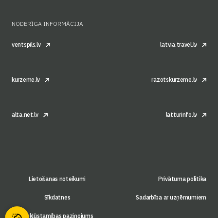
NODERĪGA INFORMĀCIJA
ventspils.lv
latvia.travel.lv
kurzeme.lv
razotskurzeme.lv
alta.net.lv
latturinfo.lv
Lietošanas noteikumi
Privātuma politika
Sīkdatnes
Sadarbība ar uzņēmumiem
Piekļūstamības paziņojums