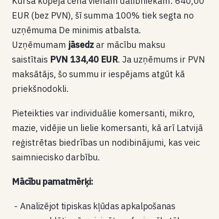
Kursa kopējā cena vienam dalībniekam: 640,00
EUR (bez PVN), šī summa 100% tiek segta no
uzņēmuma
De minimis
atbalsta.
Uzņēmumam
jāsedz
ar mācību maksu
saistītais
PVN 134,40 EUR
. Ja uzņēmums ir PVN
maksātājs, šo summu ir iespējams atgūt kā
priekšnodokli.
Pieteikties var individuālie komersanti, mikro,
mazie, vidējie un lielie komersanti, kā arī Latvijā
reģistrētas biedrības un nodibinājumi, kas veic
saimniecisko darbību.
Mācību pamatmērķi:
Analizējot tipiskas kļūdas apkalpošanas