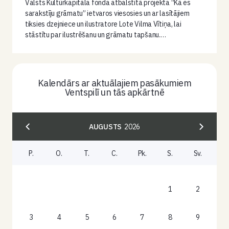
Valsts Kultūrkapitāla fonda atbalstītā projekta “Kā es
sarakstīju grāmatu” ietvaros viesosies un ar lasītājiem
tiksies dzejniece un ilustratore Lote Vilma Vītiņa, lai
stāstītu par ilustrēšanu un grāmatu tapšanu.…
Kalendārs ar aktuālajiem pasākumiem
Ventspilī un tās apkārtnē
AUGUSTS
2026
P.
O.
T.
C.
Pk.
S.
Sv.
1
2
3
4
5
6
7
8
9