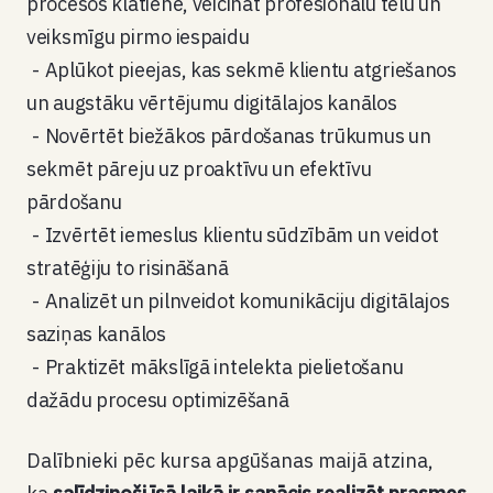
procesos klātienē, veicināt profesionālu tēlu un
veiksmīgu pirmo iespaidu
Aplūkot pieejas, kas sekmē klientu atgriešanos
un augstāku vērtējumu digitālajos kanālos
Novērtēt biežākos pārdošanas trūkumus un
sekmēt pāreju uz proaktīvu un efektīvu
pārdošanu
Izvērtēt iemeslus klientu sūdzībām un veidot
stratēģiju to risināšanā
Analizēt un pilnveidot komunikāciju digitālajos
saziņas kanālos
Praktizēt mākslīgā intelekta pielietošanu
dažādu procesu optimizēšanā
Dalībnieki pēc kursa apgūšanas maijā atzina,