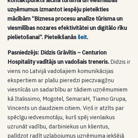
kontaktpunkts
aicina tūrisma un viesmīlības
uzņēmumus izmantot iespēju pieteikties
mācībām
“Biznesa procesu analīze tūrisma un
viesmīlības nozares efektivitātei un digitālo rīku
pielietošanai
“. Pieteikšanās
šeit
.
Pasniedzējs: Didzis Grāvītis – Centurion
Hospitality vadītājs un vadošais treneris.
Didzis ir
viens no Latvijā vadošajiem komunikācijas
ekspertiem ar plašu pieredzi pieczvaigžņu
viesnīcās un sadarbību ar tādiem uzņēmumiem
kā Italissimo, Mogotel, SemaraH, Tiamo Grupa,
Vincents un daudziem citiem. Viņš ir atzīts par
spēcīgu iedvesmotāju, kurš spēj vienlaikus
uzrunāt vadību, darbiniekus un klientus,
palīdzot radīt uzlabojumus uzņēmuma iekšējā