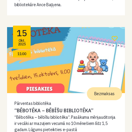
bibliotekāre Ance Baļķena.
15
Okt.
2025
11:00
Bezmaksas
Pārventas bibliotēka
“BĒBOTĒKA – BĒBĪŠU BIBLIOTĒKA”
“Bēbotēka – bēbīšu bibliotēka”. Pasākuma mērķauditorija
ir vecāki ar mazuļiem vecumā no 10 mēnešiem līdz 1,5
gadam. Lūgums pieteikties e-pastā