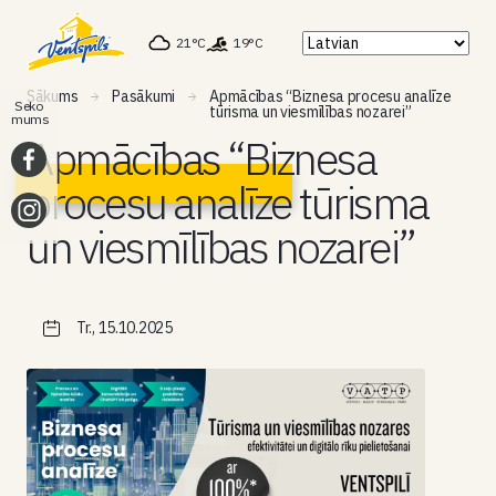
21°C
19°C
Sākums
Pasākumi
Apmācības “Biznesa procesu analīze
Seko
tūrisma un viesmīlības nozarei”
mums
Apmācības “Biznesa
procesu analīze tūrisma
un viesmīlības nozarei”
Tr., 15.10.2025