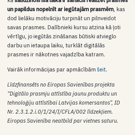
ka
salīdzinoši īsā laikā ir sanācis realizēt prasmes
un papildus nopelnīt ar iegūtajām prasmēm
, kas
dod lielāku motivāciju turpināt un pilnveidot
savas prasmes. Dalībnieki kursu atzina kā ļoti
vērtīgu, jo iegūtās zināšanas būtiski atvieglo
darbu un ietaupa laiku, turklāt digitālās
prasmes ir nākotnes vajadzība katram.
Vairāk informācijas par apmācībām
šeit
.
Līdzfinansēts no Eiropas Savienības projekta
“Digitālo prasmju attīstība jaunu produktu un
tehnoloģiju attīstībai Latvijas komersantos”, ID
Nr. 2.3.1.2.i.0/1/24/I/CFLA/002 līdzekļiem.
Eiropas Savienība neatbild par vietnes saturu.