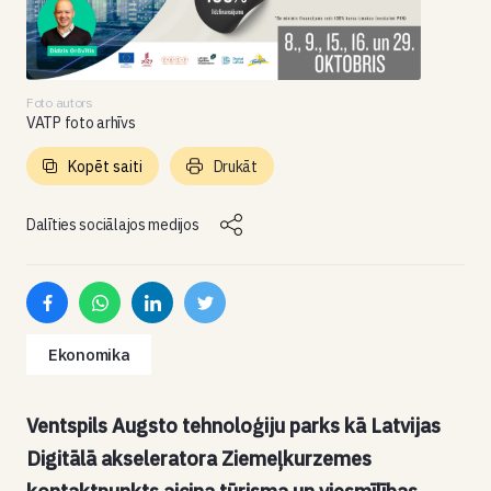
Foto autors
VATP foto arhīvs
Kopēt saiti
Drukāt
Dalīties sociālajos medijos
Ekonomika
Ventspils Augsto tehnoloģiju parks kā Latvijas
Digitālā akseleratora Ziemeļkurzemes