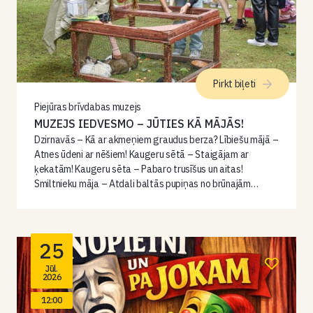
Pirkt biļeti
Piejūras brīvdabas muzejs
MUZEJS IEDVESMO – JŪTIES KĀ MĀJĀS!
Dzirnavās – Kā ar akmeņiem graudus berza? Lībiešu mājā –
Atnes ūdeni ar nēšiem! Kaugeru sētā – Staigājam ar
ķekatām! Kaugeru sēta – Pabaro trusīšus un aitas!
Smiltnieku māja – Atdali baltās pupiņas no brūnajām…
25
Jūl.
2026
12:00