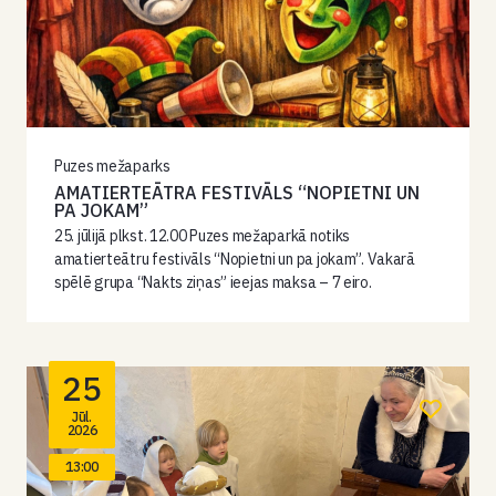
Puzes mežaparks
AMATIERTEĀTRA FESTIVĀLS “NOPIETNI UN
PA JOKAM”
25. jūlijā plkst. 12.00 Puzes mežaparkā notiks
amatierteātru festivāls “Nopietni un pa jokam”. Vakarā
spēlē grupa “Nakts ziņas” ieejas maksa – 7 eiro.
25
Jūl.
2026
13:00