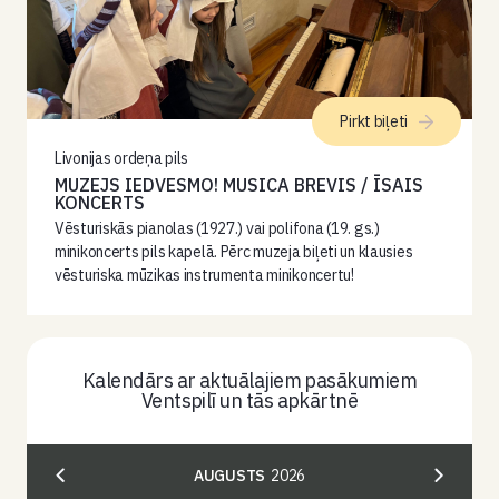
Pirkt biļeti
Livonijas ordeņa pils
MUZEJS IEDVESMO! MUSICA BREVIS / ĪSAIS
KONCERTS
Vēsturiskās pianolas (1927.) vai polifona (19. gs.)
minikoncerts pils kapelā. Pērc muzeja biļeti un klausies
vēsturiska mūzikas instrumenta minikoncertu!
Kalendārs ar aktuālajiem pasākumiem
Ventspilī un tās apkārtnē
AUGUSTS
2026