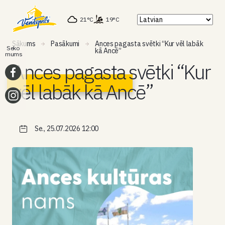
21°C
19°C
Sākums
Pasākumi
Ances pagasta svētki “Kur vēl labāk
Seko
kā Ancē”
mums
Ances pagasta svētki “Kur
vēl labāk kā Ancē”
Se., 25.07.2026 12:00