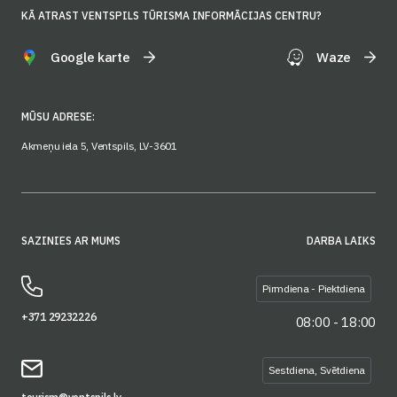
KĀ ATRAST VENTSPILS TŪRISMA INFORMĀCIJAS CENTRU?
Google karte
Waze
MŪSU ADRESE:
Akmeņu iela 5, Ventspils, LV-3601
SAZINIES AR MUMS
DARBA LAIKS
Pirmdiena - Piektdiena
+371 29232226
08:00 - 18:00
Sestdiena, Svētdiena