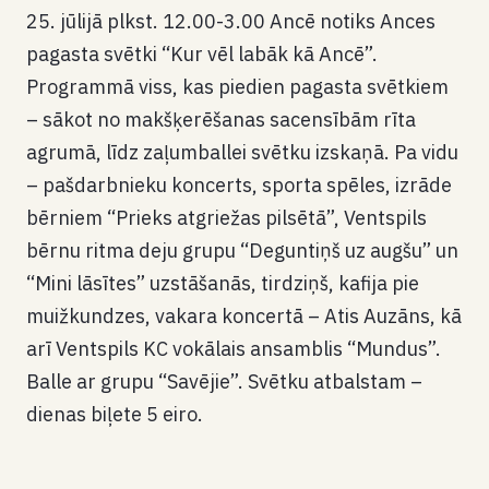
25. jūlijā plkst. 12.00-3.00 Ancē notiks Ances
pagasta svētki “Kur vēl labāk kā Ancē”.
Programmā viss, kas piedien pagasta svētkiem
– sākot no makšķerēšanas sacensībām rīta
agrumā, līdz zaļumballei svētku izskaņā. Pa vidu
– pašdarbnieku koncerts, sporta spēles, izrāde
bērniem “Prieks atgriežas pilsētā”, Ventspils
bērnu ritma deju grupu “Deguntiņš uz augšu” un
“Mini lāsītes” uzstāšanās, tirdziņš, kafija pie
muižkundzes, vakara koncertā – Atis Auzāns, kā
arī Ventspils KC vokālais ansamblis “Mundus”.
Balle ar grupu “Savējie”. Svētku atbalstam –
dienas biļete 5 eiro.