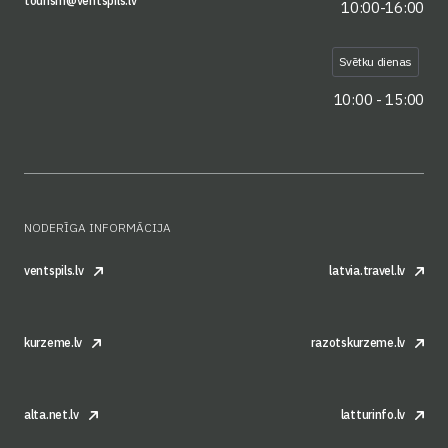
tourism@ventspils.lv
10:00-16:00
Svētku dienas
10:00 - 15:00
NODERĪGA INFORMĀCIJA
ventspils.lv
latvia.travel.lv
kurzeme.lv
razotskurzeme.lv
alta.net.lv
latturinfo.lv