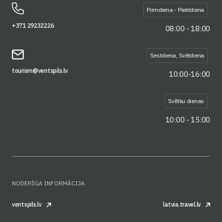
Pirmdiena - Piektdiena
+371 29232226
08:00 - 18:00
Sestdiena, Svētdiena
tourism@ventspils.lv
10:00-16:00
Svētku dienas
10:00 - 15:00
NODERĪGA INFORMĀCIJA
ventspils.lv
latvia.travel.lv