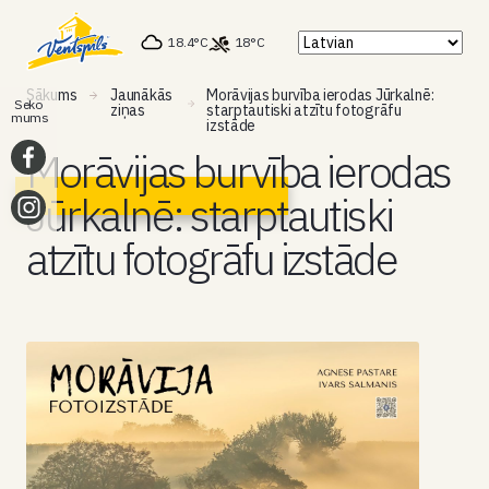
18.4°C
18°C
Sākums
Jaunākās
Morāvijas burvība ierodas Jūrkalnē:
Seko
ziņas
starptautiski atzītu fotogrāfu
mums
izstāde
Morāvijas burvība ierodas
Jūrkalnē: starptautiski
atzītu fotogrāfu izstāde