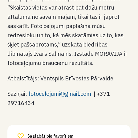
“Skaistas vietas var atrast pat dažu metru
attālumā no savām mājām, tikai tās ir jāprot
saskatīt. Foto ceļojumi paplašina mūsu
redzesloku un to, kā mēs skatāmies uz to, kas
šķiet pašsaprotams,” uzskata biedrības
dibinātājs Ivars Salmanis. Izstāde MORĀVIJA ir
fotoceļojumu braucienu rezultāts.
Atbalstītājs: Ventspils Brīvostas Pārvalde.
Saziņai:
fotocelojumi@gmail.com
| +371
29716434
Saglabāt pie favorītiem