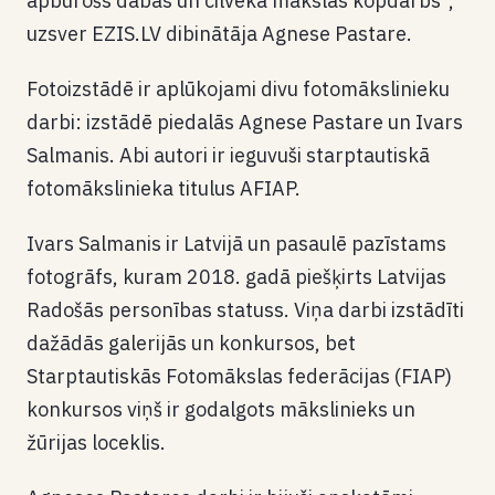
apburošs dabas un cilvēka mākslas kopdarbs“,
uzsver EZIS.LV dibinātāja Agnese Pastare.
Fotoizstādē ir aplūkojami divu fotomākslinieku
darbi: izstādē piedalās Agnese Pastare un Ivars
Salmanis. Abi autori ir ieguvuši starptautiskā
fotomākslinieka titulus AFIAP.
Ivars Salmanis ir Latvijā un pasaulē pazīstams
fotogrāfs, kuram 2018. gadā piešķirts Latvijas
Radošās personības statuss. Viņa darbi izstādīti
dažādās galerijās un konkursos, bet
Starptautiskās Fotomākslas federācijas (FIAP)
konkursos viņš ir godalgots mākslinieks un
žūrijas loceklis.