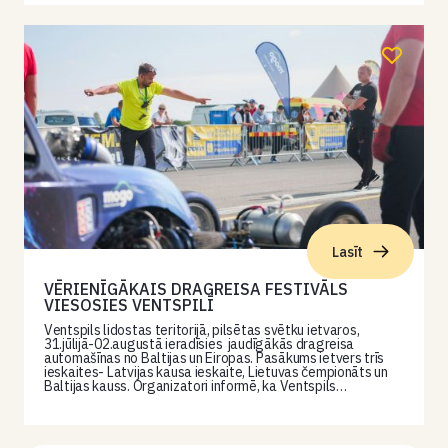
Lasīt
VĒRIENĪGĀKAIS DRAGREISA FESTIVĀLS
VIESOSIES VENTSPILĪ
Ventspils lidostas teritorijā, pilsētas svētku ietvaros,
31.jūlijā-02.augustā ieradīsies jaudīgākās dragreisa
automašīnas no Baltijas un Eiropas. Pasākums ietvers trīs
ieskaites- Latvijas kausa ieskaite, Lietuvas čempionāts un
Baltijas kauss. Organizatori informē, ka Ventspils…