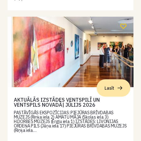
Lasīt
AKTUĀLĀS IZSTĀDES VENTSPILĪ UN
VENTSPILS NOVADĀ| JŪLIJS 2026
PASTĀVĪGĀS EKSPOZĪCIJAS: PIEJŪRAS BRĪVDABAS
MUZEJS (Riņķa iela 2) AMATU MĀJA (Skolas iela 3)
H.DORBES MUZEJS (Ērgļu iela 1) IZSTĀDES: LIVONIJAS
ORDEŅA PILS (Jāņa iela 17) PIEJŪRAS BRĪVDABAS MUZEJS
(Riņķa iela…