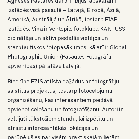
Agneses Pastares darbi ir bijuši apskatāmi
izstādēs visā pasaulē – Latvijā, Eiropā, Āzijā,
Amerikā, Austrālijā un Āfrikā, tostarp FIAP
izstādēs. Viņa ir Ventspils fotokluba KAKTUSS
dibinātāja un aktīvi piedalās vietējos un
starptautiskos fotopasākumos, kā arī ir Global
Photographic Union (Pasaules Fotogrāfu
apvienības) pārstāve Latvijā.
Biedrība EZIS attīsta dažādus ar fotogrāfiju
saistītus projektus, tostarp fotoceļojumu
organizēšanu, kas interesentiem piedāvā
apvienot ceļošanu un fotografēšanu. Autori ir
veltījuši tūkstošiem stundu, lai izpētītu un
atrastu interesantākās lokācijas un
parūpējušies par visām praktiskajām lietām.