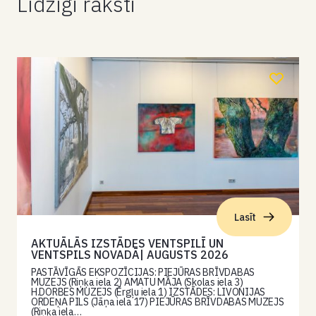
Līdzīgi raksti
Lasīt
AKTUĀLĀS IZSTĀDES VENTSPILĪ UN
VENTSPILS NOVADĀ| AUGUSTS 2026
PASTĀVĪGĀS EKSPOZĪCIJAS: PIEJŪRAS BRĪVDABAS
MUZEJS (Riņķa iela 2) AMATU MĀJA (Skolas iela 3)
H.DORBES MUZEJS (Ērgļu iela 1) IZSTĀDES: LIVONIJAS
ORDEŅA PILS (Jāņa iela 17) PIEJŪRAS BRĪVDABAS MUZEJS
(Riņķa iela…