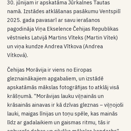
30. jūnijam ir apskatāma Jūrkalnes Tautas
namā. Izstādes atklāšanas pasākumu Ventspilī
2025. gada pavasarī ar savu ierašanos
pagodināja Viņa Ekselence Čehijas Republikas
vēstnieks Latvijā Martins Vīteks (Martin Vítek)
un viņa kundze Andrea Vītkova (Andrea
Vítková).
Čehijas Morāvija ir viens no Eiropas
gleznainākajiem apgabaliem, un izstādē
apskatāmās mākslas fotogrāfijas to atklāj visā
krāšņumā. “Morāvijas lauku viļņainās un
krāsainās ainavas ir kā dzīvas gleznas – viļņojoši
lauki, maigas līnijas un toņu spēle, kas mainās
līdz ar gadalaikiem un gaismas ritmu, tās ir