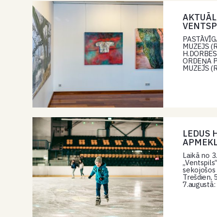
AKTUĀL
VENTSP
PASTĀVĪG
MUZEJS (Ri
H.DORBES 
ORDEŅA PI
MUZEJS (R
LEDUS 
APMEKL
Laikā no 3
„Ventspils
sekojošos 
Trešdien, 
7.augustā: