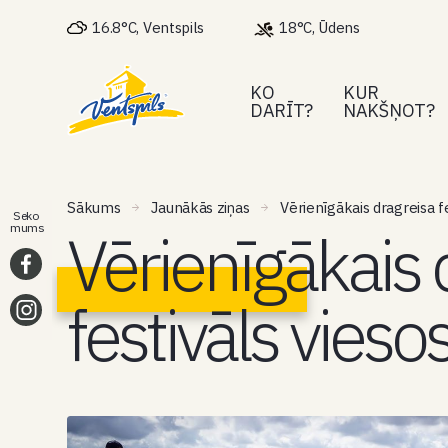
16.8°C, Ventspils
18°C, Ūdens
KO
KUR
DARĪT?
NAKŠŅOT?
Sākums
Jaunākās ziņas
Vērienīgākais dragreisa fe
Seko
Vērienīgākais 
mums
festivāls vieso