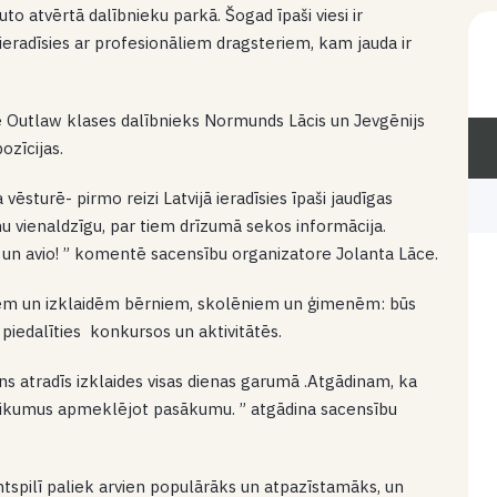
to atvērtā dalībnieku parkā. Šogad īpaši viesi ir
i ieradīsies ar profesionāliem dragsteriem, kam jauda ir
ie Outlaw klases dalībnieks Normunds Lācis un Jevgēnijs
ozīcijas.
vēsturē- pirmo reizi Latvijā ieradīsies īpaši jaudīgas
nu vienaldzīgu, par tiem drīzumā sekos informācija.
to un avio! ” komentē sacensību organizatore Jolanta Lāce.
miem un izklaidēm bērniem, skolēniem un ģimenēm: būs
 piedalīties konkursos un aktivitātēs.
ns atradīs izklaides visas dienas garumā .Atgādinam, ka
teikumus apmeklējot pasākumu. ” atgādina sacensību
ntspilī paliek arvien populārāks un atpazīstamāks, un