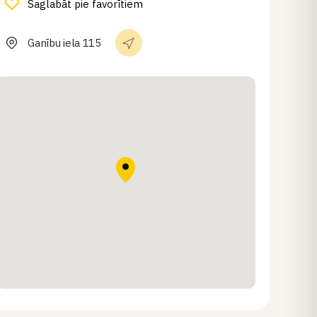
Saglabāt pie favorītiem
Ganību iela 115