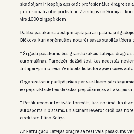
skatītājam ir iespēja apskatīt profesionālus dragreisa au
profesionāli autosportisti no Zviedrijas un Somijas, kur
virs 1800 zirgspēkiem.
Dalību pasākumā apstiprinājuši jau arī pašmāju ilgadēj
Bičkovs, kuri apņēmušies noturēt savas stabilās līdera p
” Šī gada pasākums būs grandiozākais Latvijas dragreisa 
automašīnas. Paredzēti dažādi šovi, kas neatstās nevie
Intrigai -pirmo reizi Ventspils lidlaukā apvienosies au
Organizatori ir parūpējušies par vairākiem pārsteigu
iespēja izklaidēties dažādās piepūšamajās atrakcijās un
” Pasākumam ir festivāla formāts, kas nozīmē, ka ikvie
autosports ir bīstams, un aicinam ievērot drošības no
direktore Elīna Saliņa.
Ar katru gadu Latvijas dragreisa festivāla pasākums Ve