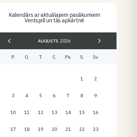
Kalendārs ar aktuālajiem pasākumiem
Ventspilī un tās apkārtnē
AUGUSTS
2026
P.
O.
T.
C.
Pk.
S.
Sv.
1
2
3
4
5
6
7
8
9
10
11
12
13
14
15
16
17
18
19
20
21
22
23