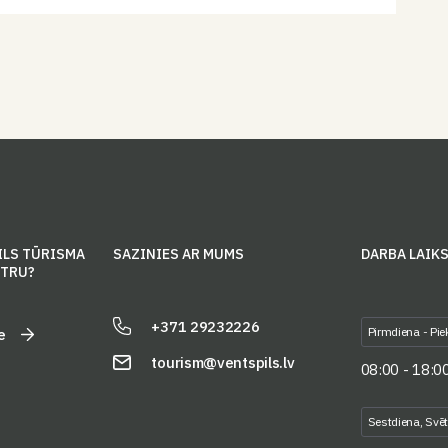
ILS TŪRISMA
SAZINIES AR MUMS
DARBA LAIK
NTRU?
+371 29232226
Pirmdiena - Pie
e
tourism@ventspils.lv
08:00 - 18:0
Sestdiena, Svē