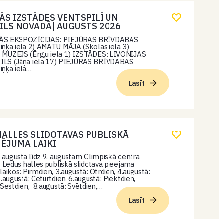
ĀS IZSTĀDES VENTSPILĪ UN
ILS NOVADĀ| AUGUSTS 2026
ĀS EKSPOZĪCIJAS: PIEJŪRAS BRĪVDABAS
ņķa iela 2) AMATU MĀJA (Skolas iela 3)
MUZEJS (Ērgļu iela 1) IZSTĀDES: LIVONIJAS
LS (Jāņa iela 17) PIEJŪRAS BRĪVDABAS
iņķa iela…
Lasīt
HALLES SLIDOTAVAS PUBLISKĀ
ĒJUMA LAIKI
. augusta līdz 9. augustam Olimpiskā centra
” Ledus halles publiskā slidotava pieejama
laikos: Pirmdien, 3.augustā: Otrdien, 4.augustā:
5.augustā: Ceturtdien, 6.augustā: Piektdien,
 Sestdien, 8.augustā: Svētdien,…
Lasīt