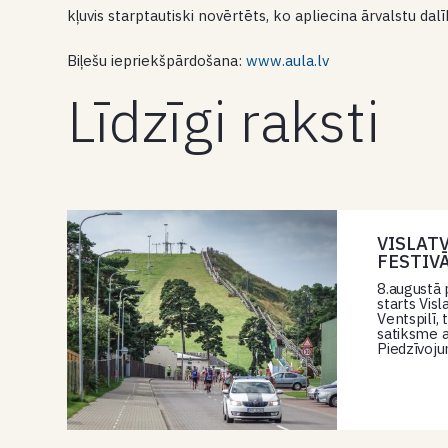
kļuvis starptautiski novērtēts, ko apliecina ārvalstu dalī
Biļešu iepriekšpārdošana:
www.aula.lv
Līdzīgi raksti
VISLAT
FESTIV
8.augustā 
starts Vis
Ventspilī,
satiksme a
Piedzīvoju