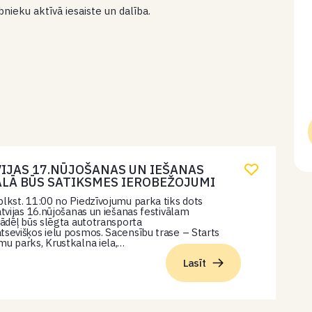
bnieku aktīvā iesaiste un dalība.
VIJAS 17.NŪJOŠANAS UN IEŠANAS
ĀLĀ BŪS SATIKSMES IEROBEŽOJUMI
plkst. 11:00 no Piedzīvojumu parka tiks dots
latvijas 16.nūjošanas un iešanas festivālam
 tādēļ būs slēgta autotransporta
tsevišķos ielu posmos. Sacensību trase – Starts
mu parks, Krustkalna iela,…
Lasīt