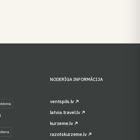
S
NODERĪGA INFORMĀCIJA
ventspils.lv
ktdiena
latvia.travel.lv
0
kurzeme.lv
tdiena
razotskurzeme.lv