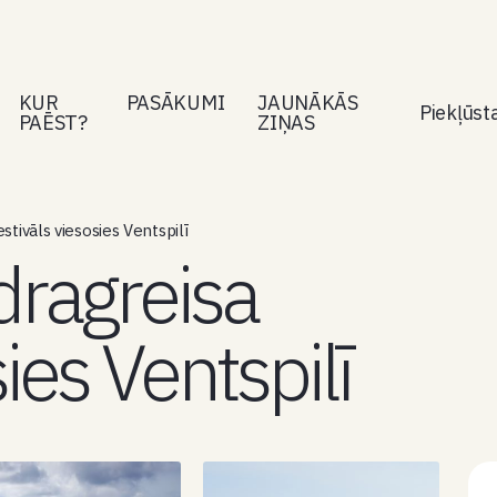
KUR
PASĀKUMI
JAUNĀKĀS
Piekļūs
PAĒST?
ZIŅAS
stivāls viesosies Ventspilī
dragreisa
sies Ventspilī