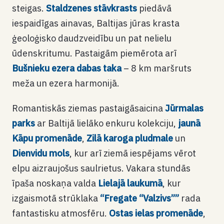
steigas.
Staldzenes stāvkrasts
piedāvā
iespaidīgas ainavas, Baltijas jūras krasta
ģeoloģisko daudzveidību un pat nelielu
ūdenskritumu. Pastaigām piemērota arī
Bušnieku ezera dabas taka
– 8 km maršruts
meža un ezera harmonijā.
Romantiskās ziemas pastaigāsaicina
Jūrmalas
parks
ar Baltijā lielāko enkuru kolekciju,
jaunā
Kāpu promenāde
,
Zilā karoga pludmale
un
Dienvidu mols
, kur arī ziemā iespējams vērot
elpu aizraujošus saulrietus. Vakara stundās
īpaša noskaņa valda
Lielajā laukumā
, kur
izgaismotā strūklaka
“Fregate “Valzivs””
rada
fantastisku atmosfēru.
Ostas ielas promenāde
,