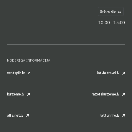
Svētku dienas
10:00 - 15:00
NODERĪGA INFORMĀCIJA
ventspils.lv
latvia.travel.lv
kurzeme.lv
razotskurzeme.lv
alta.net.lv
latturinfo.lv