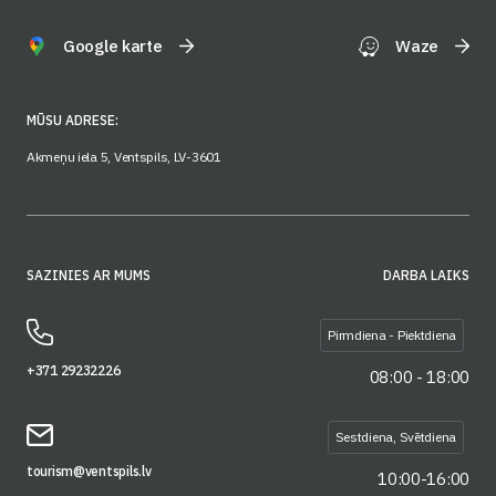
Google karte
Waze
MŪSU ADRESE:
Akmeņu iela 5, Ventspils, LV-3601
SAZINIES AR MUMS
DARBA LAIKS
Pirmdiena - Piektdiena
+371 29232226
08:00 - 18:00
Sestdiena, Svētdiena
tourism@ventspils.lv
10:00-16:00