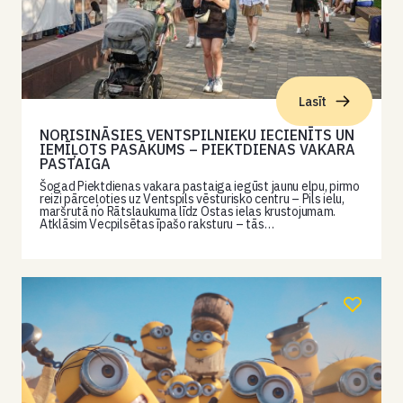
Lasīt
NORISINĀSIES VENTSPILNIEKU IECIENĪTS UN
IEMĪĻOTS PASĀKUMS – PIEKTDIENAS VAKARA
PASTAIGA
Šogad Piektdienas vakara pastaiga iegūst jaunu elpu, pirmo
reizi pārceļoties uz Ventspils vēsturisko centru – Pils ielu,
maršrutā no Rātslaukuma līdz Ostas ielas krustojumam.
Atklāsim Vecpilsētas īpašo raksturu – tās…