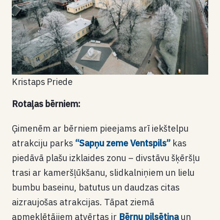
Kristaps Priede
Rotaļas bērniem:
Ģimenēm ar bērniem pieejams arī iekštelpu
atrakciju parks
“Sapņu zeme Ventspils”
kas
piedāvā plašu izklaides zonu – divstāvu šķēršļu
trasi ar kameršļūkšanu, slidkalniņiem un lielu
bumbu baseinu, batutus un daudzas citas
aizraujošas atrakcijas. Tāpat ziemā
apmeklētājiem atvērtas ir
Bērnu pilsētiņa
un