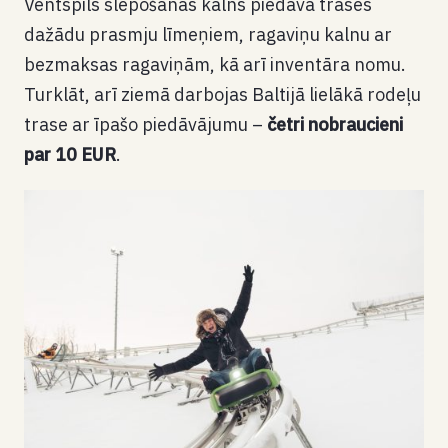
Ventspils slēpošanas kalns piedāvā trases
dažādu prasmju līmeņiem, ragaviņu kalnu ar
bezmaksas ragaviņām, kā arī inventāra nomu.
Turklāt, arī ziemā darbojas Baltijā lielākā rodeļu
trase ar īpašo piedāvājumu –
četri nobraucieni
par 10 EUR
.