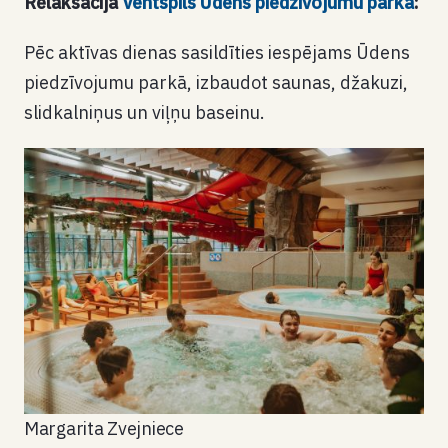
Relaksācija
Ventspils Ūdens piedzīvojumu parkā
:
Pēc aktīvas dienas sasildīties iespējams Ūdens
piedzīvojumu parkā, izbaudot saunas, džakuzi,
slidkalniņus un viļņu baseinu.
Margarita Zvejniece