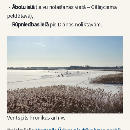
Ābolu ielā
(laivu nolaišanas vietā – Gāliņciema
peldētavā),
Rūpniecības ielā
pie Diānas noliktavām.
Ventspils hronikas arhīvs