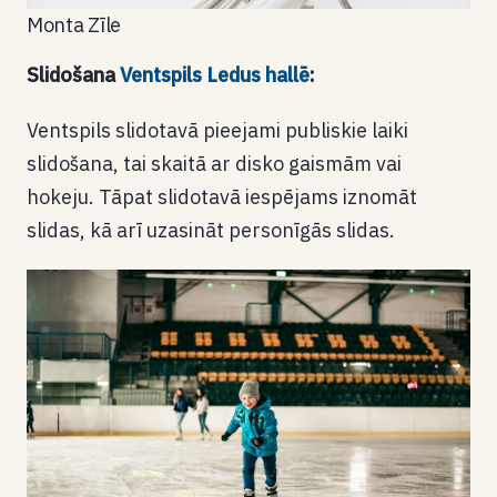
Monta Zīle
Slidošana
Ventspils Ledus hallē
:
Ventspils slidotavā pieejami publiskie laiki
slidošana, tai skaitā ar disko gaismām vai
hokeju. Tāpat slidotavā iespējams iznomāt
slidas, kā arī uzasināt personīgās slidas.