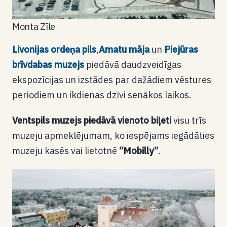
Monta Zīle
Livonijas ordeņa pils
,
Amatu māja
un
Piejūras
brīvdabas muzejs
piedāvā daudzveidīgas
ekspozīcijas un izstādes par dažādiem vēstures
periodiem un ikdienas dzīvi senākos laikos.
Ventspils muzejs piedāvā vienoto biļeti
visu trīs
muzeju apmeklējumam, ko iespējams iegādāties
muzeju kasēs vai lietotnē
“Mobilly”
.