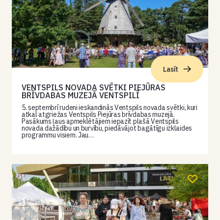
Lasīt
VENTSPILS NOVADA SVĒTKI PIEJŪRAS
BRĪVDABAS MUZEJĀ VENTSPILĪ
5. septembrī rudeni ieskandinās Ventspils novada svētki, kuri
atkal atgriežas Ventspils Piejūras brīvdabas muzejā.
Pasākums ļaus apmeklētājiem iepazīt plašā Ventspils
novada dažādību un burvību, piedāvājot bagātīgu izklaides
programmu visiem. Jau…