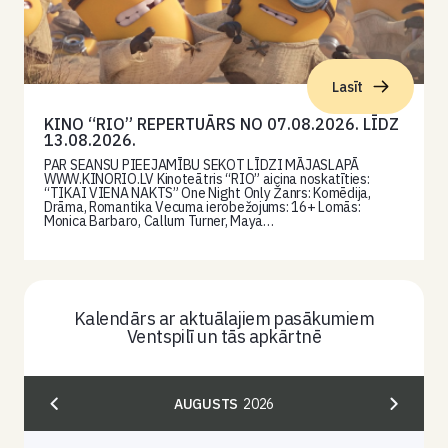
Lasīt
KINO “RIO” REPERTUĀRS NO 07.08.2026. LĪDZ
13.08.2026.
PAR SEANSU PIEEJAMĪBU SEKOT LĪDZI MĀJASLAPĀ
WWW.KINORIO.LV Kinoteātris “RIO” aicina noskatīties:
“TIKAI VIENA NAKTS” One Night Only Žanrs: Komēdija,
Drāma, Romantika Vecuma ierobežojums: 16+ Lomās:
Monica Barbaro, Callum Turner, Maya…
Kalendārs ar aktuālajiem pasākumiem
Ventspilī un tās apkārtnē
AUGUSTS
2026