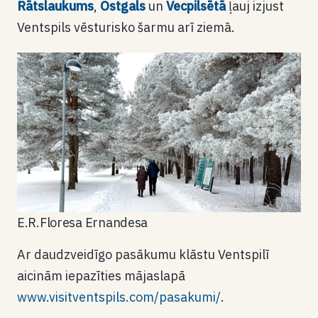
Rātslaukums
,
Ostgals
un
Vecpilsētā
ļauj izjust
Ventspils vēsturisko šarmu arī ziemā.
E.R.Floresa Ernandesa
Ar daudzveidīgo pasākumu klāstu Ventspilī
aicinām iepazīties mājaslapā
www.visitventspils.com/pasakumi/
.