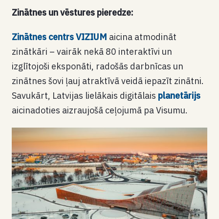
Zinātnes un vēstures pieredze:
Zinātnes centrs VIZIUM
aicina atmodināt
zinātkāri – vairāk nekā 80 interaktīvi un
izglītojoši eksponāti, radošās darbnīcas un
zinātnes šovi ļauj atraktīvā veidā iepazīt zinātni.
Savukārt, Latvijas lielākais digitālais
planetārijs
aicinadoties aizraujošā ceļojumā pa Visumu.