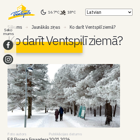
16.7°C
18°C
Sākums
Jaunākās ziņas
Ko darīt Ventspilī ziemā?
Seko
mums
Ko darīt Ventspilī ziemā?
Foto autors
Publikācijas datums
E.R.Floresa Ernandesa
20.01.2026