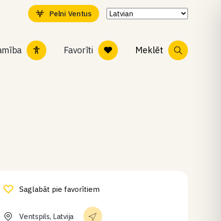
Pelni Ventus
tamība
Favorīti
Meklēt
Saglabāt pie favorītiem
Ventspils, Latvija