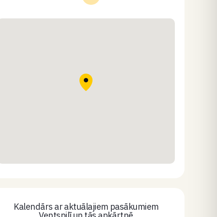
Kalendārs ar aktuālajiem pasākumiem
Ventspilī un tās apkārtnē