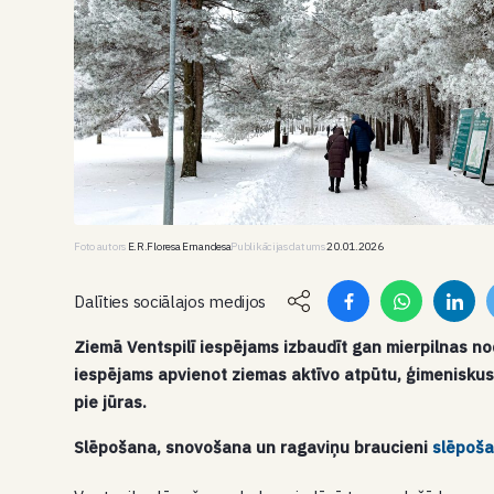
Foto autors
E.R.Floresa Ernandesa
Publikācijas datums
20.01.2026
Dalīties sociālajos medijos
Ziemā Ventspilī iespējams izbaudīt gan mierpilnas no
iespējams apvienot ziemas aktīvo atpūtu, ģimeniskus 
pie jūras.
Slēpošana, snovošana un ragaviņu braucieni
slēpoša