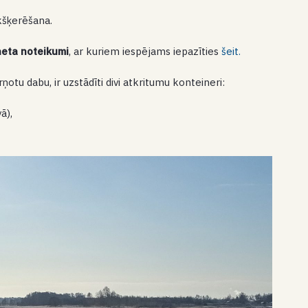
kšķerēšana.
neta noteikumi
, ar kuriem iespējams iepazīties
šeit.
otu dabu, ir uzstādīti divi atkritumu konteineri:
ā),