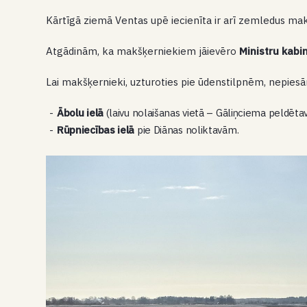
Kārtīgā ziemā Ventas upē iecienīta ir arī zemledus ma
Atgādinām, ka makšķerniekiem jāievēro
Ministru kabi
Lai makšķernieki, uzturoties pie ūdenstilpnēm, nepiesārņ
Ābolu ielā
(laivu nolaišanas vietā – Gāliņciema peldētav
Rūpniecības ielā
pie Diānas noliktavām.