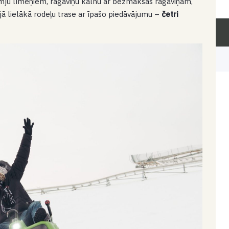
smju līmeņiem, ragaviņu kalnu ar bezmaksas ragaviņām,
ijā lielākā rodeļu trase ar īpašo piedāvājumu –
četri