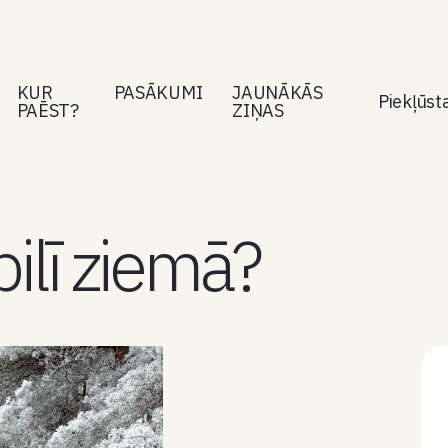
KUR
PASĀKUMI
JAUNĀKĀS
Piekļūs
PAĒST?
ZIŅAS
pilī ziemā?