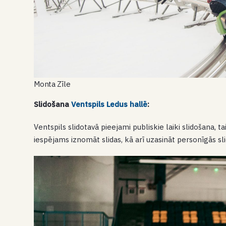
Monta Zīle
Slidošana
Ventspils Ledus hallē
:
Ventspils slidotavā pieejami publiskie laiki slidošana, t
iespējams iznomāt slidas, kā arī uzasināt personīgās sli