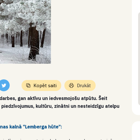
Kopēt saiti
Drukāt
darbes, gan aktīvu un iedvesmojošu atpūtu. Šeit
piedzīvojumus, kultūru, zinātni un nesteidzīgu atelpu
nas kalnā “Lemberga hūte”: