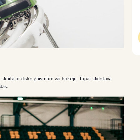
ai skaitā ar disko gaismām vai hokeju. Tāpat slidotavā
das.