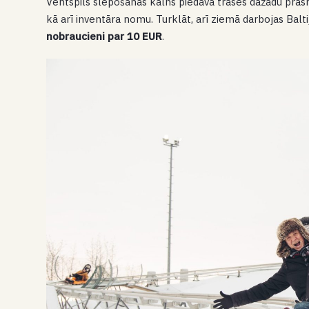
Ventspils slēpošanas kalns piedāvā trases dažādu pra
kā arī inventāra nomu. Turklāt, arī ziemā darbojas Balt
nobraucieni par 10 EUR
.