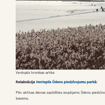
Ventspils hronikas arhīvs
Relaksācija
Ventspils Ūdens piedzīvojumu parkā
:
Pēc aktīvas dienas sasildīties iespējams Ūdens piedzīvoj
baseinu.