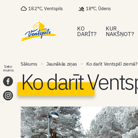
18.2°C, Ventspils
18°C, Ūdens
KO
KUR
DARĪT?
NAKŠŅOT?
Sākums
Jaunākās ziņas
Ko darīt Ventspilī ziemā?
Seko
Ko darīt Vents
mums