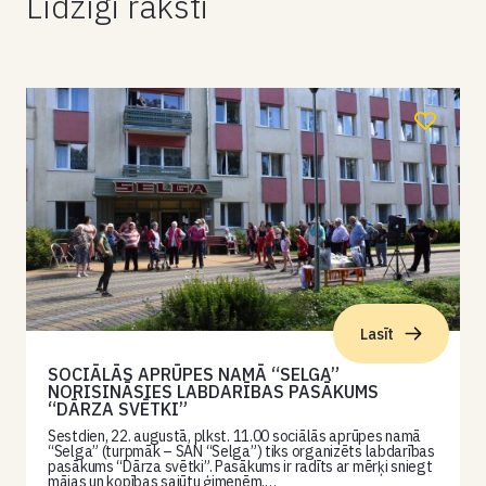
Līdzīgi raksti
Lasīt
SOCIĀLĀS APRŪPES NAMĀ “SELGA”
NORISINĀSIES LABDARĪBAS PASĀKUMS
“DĀRZA SVĒTKI”
Sestdien, 22. augustā, plkst. 11.00 sociālās aprūpes namā
“Selga” (turpmāk – SAN “Selga”) tiks organizēts labdarības
pasākums “Dārza svētki”. Pasākums ir radīts ar mērķi sniegt
mājas un kopības sajūtu ģimenēm,…