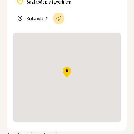
Saglabāt pie favorītiem
Riņķa iela 2