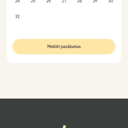
24
25
26
27
28
29
30
31
Meklēt pasākumus