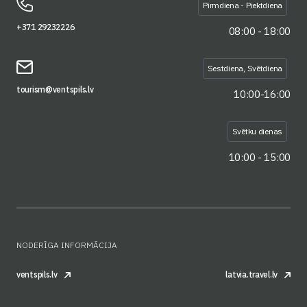
Pirmdiena - Piektdiena
+371 29232226
08:00 - 18:00
Sestdiena, Svētdiena
tourism@ventspils.lv
10:00-16:00
Svētku dienas
10:00 - 15:00
NODERĪGA INFORMĀCIJA
ventspils.lv
latvia.travel.lv