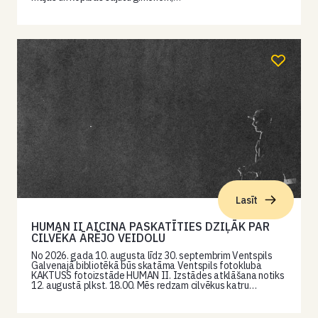
Lasīt
HUMAN II AICINA PASKATĪTIES DZIĻĀK PAR
CILVĒKA ĀRĒJO VEIDOLU
No 2026. gada 10. augusta līdz 30. septembrim Ventspils
Galvenajā bibliotēkā būs skatāma Ventspils fotokluba
KAKTUSS fotoizstāde HUMAN II. Izstādes atklāšana notiks
12. augustā plkst. 18.00. Mēs redzam cilvēkus katru…