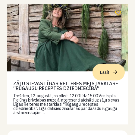
Lasīt
ZĀĻU SIEVAS LĪGAS REITERES MEISTARKLASE
“RŪGAUGU RECEPTES DZIEDNIECĪBĀ”
Trešdien, 12. augustā, no plkst. 12.00 līdz 15.00 Ventspils
Piejūras brīvdabas muzejā interesenti aicināti uz zāļu sievas
Līgas Reiteres meistarklasi “Rūgaugu receptes
dziedniecībā”. Līga dalīsies zināšanās par dažādu rūgaugu
ārstnieciskajām…