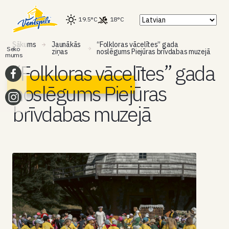
19.5°C
18°C
Sākums
Jaunākās
“Folkloras vācelītes” gada
Seko
ziņas
noslēgums Piejūras brīvdabas muzejā
mums
“Folkloras vācelītes” gada
noslēgums Piejūras
brīvdabas muzejā