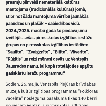
prasmju pilnveidi nemateriālā kultūras
mantojuma (tradicionālās kultūras) jomā,
stiprinot šāda mantojuma vērtību jaunākās
paaudzes un plašāk – sabiedrības vidū.
2024./2025. mācību gadā šo piedāvājumu
izvēlējās sešas pirmsskolas izglītības iestāžu
grupas no pirmsskolas izglītības iestādēm:
“Saulīte”, “Zvaigznīte” , “Bitīte”, “Vāverīte”,
“Rūķītis” un reizi mēnesī devās uz Ventspils
Jaunrades namu, lai kopā rotaļājoties apgūtu
gadskārtu ieražu programmu.”
Šodien, 26.maijā, Ventspils Piejūras brīvdabas
muzejā kultūrizglītības programmas “Folkloras
vācelīte” noslēguma pasākumā tikās 140 bērni
no piecām Ventspils pirmsskolas izglītības