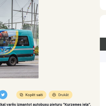
Kopēt saiti
Drukāt
tkal varēs izmantot autobusu pieturu “Kurzemes iela”.