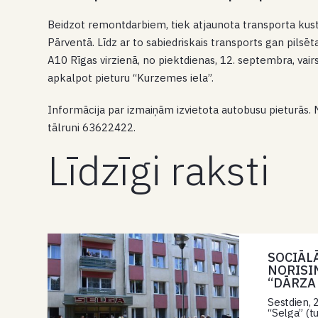
Beidzot remontdarbiem, tiek atjaunota transporta kust
Pārventā. Līdz ar to sabiedriskais transports gan pilsē
A10 Rīgas virzienā, no piektdienas, 12. septembra, vair
apkalpot pieturu “Kurzemes iela”.
Informācija par izmaiņām izvietota autobusu pieturās. 
tālruni 63622422.
Līdzīgi raksti
SOCIĀL
NORISI
“DĀRZA
Sestdien, 
“Selga” (t