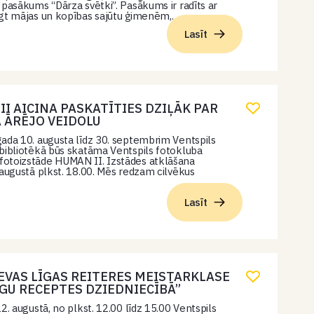
 pasākums “Dārza svētki”. Pasākums ir radīts ar
egt mājas un kopības sajūtu ģimenēm,…
Lasīt
I AICINA PASKATĪTIES DZIĻĀK PAR
A ĀRĒJO VEIDOLU
ada 10. augusta līdz 30. septembrim Ventspils
bibliotēkā būs skatāma Ventspils fotokluba
otoizstāde HUMAN II. Izstādes atklāšana
 augustā plkst. 18.00. Mēs redzam cilvēkus
Lasīt
IEVAS LĪGAS REITERES MEISTARKLASE
GU RECEPTES DZIEDNIECĪBĀ”
2. augustā, no plkst. 12.00 līdz 15.00 Ventspils