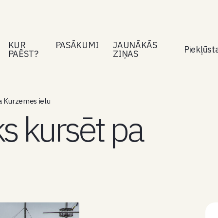
KUR
PASĀKUMI
JAUNĀKĀS
Piekļūs
PAĒST?
ZIŅAS
a Kurzemes ielu
s kursēt pa