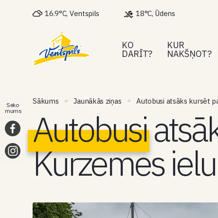
16.9°C, Ventspils
18°C, Ūdens
KO
KUR
DARĪT?
NAKŠŅOT?
Sākums
Jaunākās ziņas
Autobusi atsāks kursēt p
Seko
Autobusi atsāk
mums
Kurzemes ielu