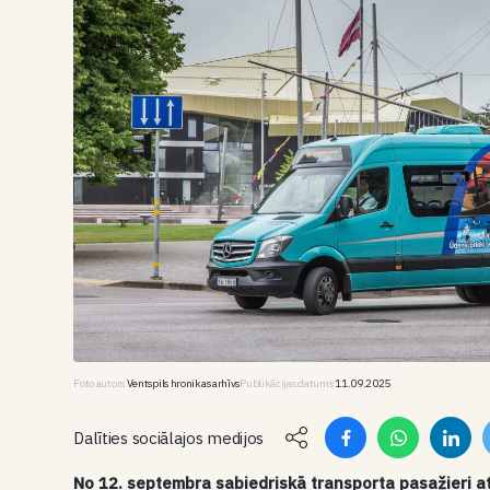
Foto autors
Ventspils hronikas arhīvs
Publikācijas datums
11.09.2025
Dalīties sociālajos medijos
No 12. septembra sabiedriskā transporta pasažieri a