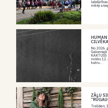
labdarības
mērķi sni
HUMAN I
CILVĒK
No 2026. g
Galvenajā 
KAKTUSS f
notiks 12.
katru…
ZĀĻU S
“RŪGAU
Trešdien, 1