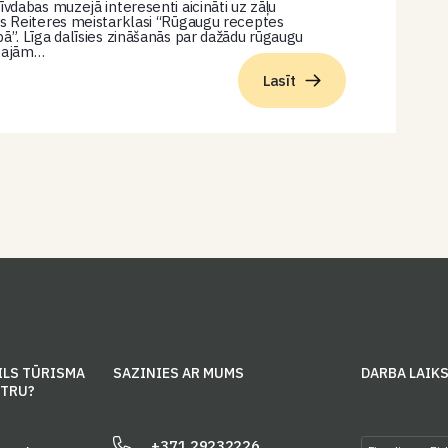
īvdabas muzejā interesenti aicināti uz zāļu
as Reiteres meistarklasi “Rūgaugu receptes
bā”. Līga dalīsies zināšanās par dažādu rūgaugu
skajām…
Lasīt
ILS TŪRISMA
SAZINIES AR MUMS
DARBA LAIK
NTRU?
+371 29232226