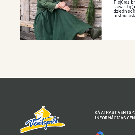
Piejūras br
sievas Līg
dziedniecī
ārstnieci
KĀ ATRAST VENTSP
INFORMĀCIJAS CE