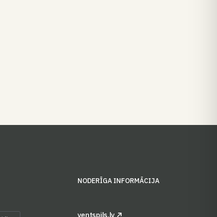
S
NODERĪGA INFORMĀCIJA
ventspils.lv