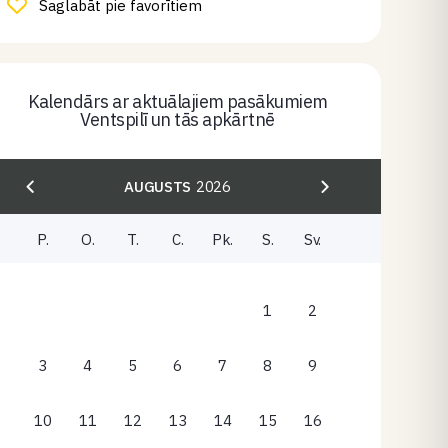
Saglabāt pie favorītiem
Kalendārs ar aktuālajiem pasākumiem
Ventspilī un tās apkārtnē
AUGUSTS
2026
P.
O.
T.
C.
Pk.
S.
Sv.
1
2
3
4
5
6
7
8
9
10
11
12
13
14
15
16