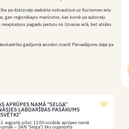
ība pa dzelzceļa viadukta nobrauktuvi uz Kurzemes ielu
tas, gan reģionālajos maršrutos, kas kursē pa autoceļu
s neapkalpos pagaidu pieturu no Uzvaras ielā, bet atsāks
Neskaidrību gadījumā aicinām zvanīt Pārvadājumu daļai pa
ĀS APRŪPES NAMĀ “SELGA”
NĀSIES LABDARĪBAS PASĀKUMS
 SVĒTKI”
22. augustā, plkst. 11.00 sociālās aprūpes namā
urpmāk – SAN “Selga”) tiks organizēts