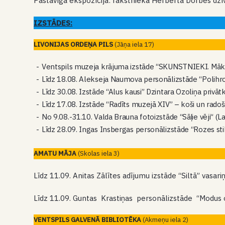
Pastāvīgā ekspozīcija: rakstnieka Herberta Dorbes dzī
IZSTĀDES:
LIVONIJAS ORDEŅA PILS
(Jāņa iela 17)
Ventspils muzeja krājuma izstāde “SKUNSTNIEKI. Māksla
Līdz 18.08. Alekseja Naumova personālizstāde “Polih
Līdz 30.08. Izstāde “Alus kausi” Dzintara Ozoliņa privā
Līdz 17.08. Izstāde “Radīts muzejā XIV” – koši un radoš
No 9.08.-31.10. Valda Brauna fotoizstāde “Sāļie vēji“ (L
Līdz 28.09. Ingas Insbergas personālizstāde “Rozes sti
AMATU MĀJA
(Skolas iela 3)
Līdz 11.09. Anitas Zālītes adījumu izstāde “Siltā” vasari
Līdz 11.09. Guntas Krastiņas personālizstāde “Modus 
VENTSPILS GALVENĀ BIBLIOTĒKA
(Akmeņu iela 2)