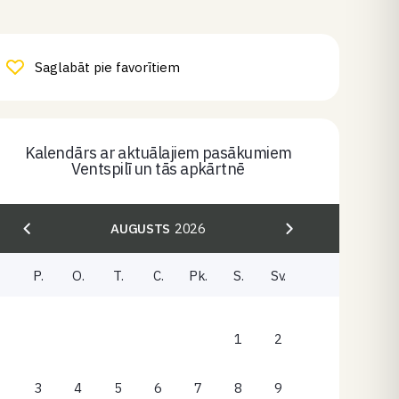
Saglabāt pie favorītiem
Kalendārs ar aktuālajiem pasākumiem
Ventspilī un tās apkārtnē
AUGUSTS
2026
P.
O.
T.
C.
Pk.
S.
Sv.
1
2
3
4
5
6
7
8
9