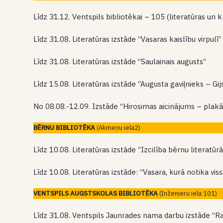
Līdz 31.12. Ventspils bibliotēkai – 105 (literatūras un 
Līdz 31.08. Literatūras izstāde “Vasaras kaislību virpulī”
Līdz 31.08. Literatūras izstāde “Saulainais augusts”
Līdz 15.08. Literatūras izstāde “Augusta gaviļnieks – G
No 08.08.-12.09. Izstāde “Hirosimas aicinājums – plak
BĒRNU BIBLIOTĒKA
(Akmeņu iela2)
Līdz 10.08. Literatūras izstāde “Izcilība bērnu literatū
Līdz 10.08. Literatūras izstāde: “Vasara, kurā notika vis
VENTSPILS AUGSTSKOLAS BIBLIOTĒKA
(Inženieru iela 101)
Līdz 31.08. Ventspils Jaunrades nama darbu izstāde “