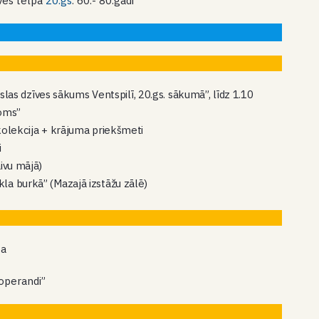
ves telpa
20.gs
. 60.- 80.gadi
s dzīves sākums Ventspilī, 20.gs. sākumā”, līdz 1.10
roms”
tkolekcija + krājuma priekšmeti
i
aivu mājā)
kla burkā” (Mazajā izstāžu zālē)
ņa
operandi”