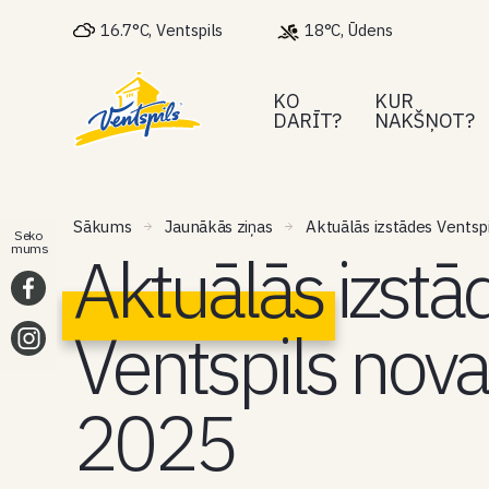
16.7°C, Ventspils
18°C, Ūdens
KO
KUR
DARĪT?
NAKŠŅOT?
Sākums
Jaunākās ziņas
Aktuālās izstādes Ventsp
Seko
Aktuālās izstā
mums
Ventspils nov
2025