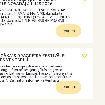
ILS NOVADĀ| JŪLIJS 2026
ĀS EKSPOZĪCIJAS: PIEJŪRAS BRĪVDABAS
ņķa iela 2) AMATU MĀJA (Skolas iela 3)
MUZEJS (Ērgļu iela 1) IZSTĀDES: LIVONIJAS
LS (Jāņa iela 17) PIEJŪRAS BRĪVDABAS
iņķa iela…
Lasīt
ĪGĀKAIS DRAGREISA FESTIVĀLS
ES VENTSPILĪ
idostas teritorijā, pilsētas svētku ietvaros,
02.augustā ieradīsies jaudīgākās dragreisa
s no Baltijas un Eiropas. Pasākums ietvers trīs
 Latvijas kausa ieskaite, Lietuvas čempionāts un
auss. Organizatori informē, ka Ventspils…
Lasīt