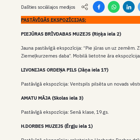
Dalīties sociālajos medijos
PASTĀVĪGĀS EKSPOZĪCIJAS:
PIEJŪRAS BRĪVDABAS MUZEJS (Riņķa iela 2)
Jauna pastāvīgā ekspozīcija: “Pie jūras un uz zemēm. Z
Ziemeļkurzemes daba”. Mobilā lietotne āra ekspozīcijai
LIVONIJAS ORDEŅA PILS (Jāņa iela 17)
Pastāvīgā ekspozīcija: Ventspils pilsēta un novads v
AMATU MĀJA (Skolas iela 3)
Pastāvīgā ekspozīcija: Senā klase, 19.gs.
H.DORBES MUZEJS (Ērgļu iela 1)