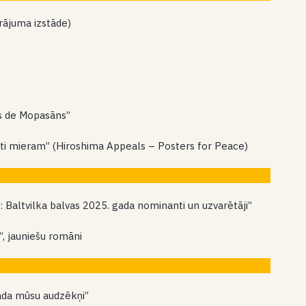
krājuma izstāde)
ijs de Mopasāns”
āti mieram” (Hiroshima Appeals – Posters for Peace)
rā: Baltvilka balvas 2025. gada nominanti un uzvarētāji”
s”, jauniešu romāni
Rada mūsu audzēkņi”