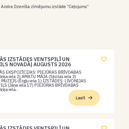
n Andra Dzenīša zīmējumu izstāde “Ceļojums”
ĀS IZSTĀDES VENTSPILĪ UN
ILS NOVADĀ| AUGUSTS 2026
ĀS EKSPOZĪCIJAS: PIEJŪRAS BRĪVDABAS
ņķa iela 2) AMATU MĀJA (Skolas iela 3)
MUZEJS (Ērgļu iela 1) IZSTĀDES: LIVONIJAS
LS (Jāņa iela 17) PIEJŪRAS BRĪVDABAS
iņķa iela…
Lasīt
ĀS IZSTĀDES VENTSPILĪ UN