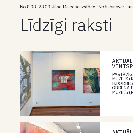
No 8.08.-28.09. Jāņa Maļecka izstāde “Nošu ainavas” u
Līdzīgi raksti
AKTUĀL
VENTSP
PASTĀVĪG
MUZEJS (Ri
H.DORBES 
ORDEŅA PI
MUZEJS (R
AKTUĀL