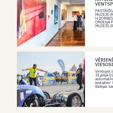
VENTSP
PASTĀVĪG
MUZEJS (Ri
H.DORBES 
ORDEŅA PI
MUZEJS (R
VĒRIEN
VIESOSI
Ventspils l
31.jūlijā-
automašīna
ieskaites-
Baltijas k