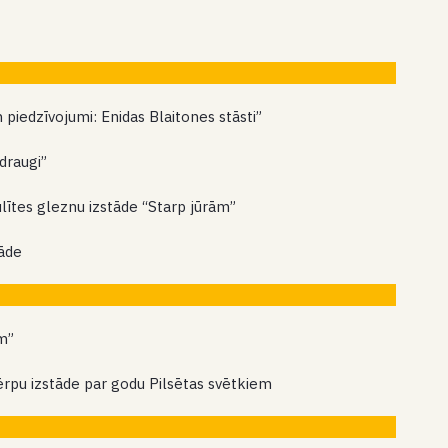
piedzīvojumi: Enidas Blaitones stāsti”
draugi”
ulītes gleznu izstāde “Starp jūrām”
tāde
am”
ērpu izstāde par godu Pilsētas svētkiem