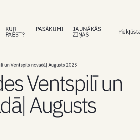
KUR
PASĀKUMI
JAUNĀKĀS
Piekļūs
PAĒST?
ZIŅAS
ilī un Ventspils novadā| Augusts 2025
des Ventspilī un
adā| Augusts