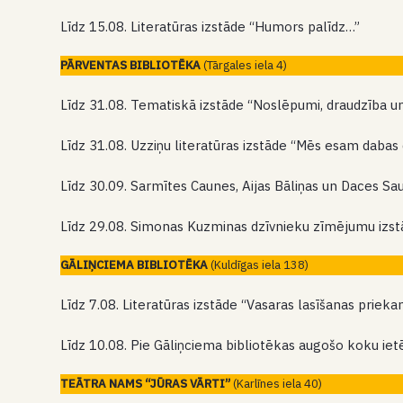
Līdz 15.08. Literatūras izstāde “Humors palīdz…”
PĀRVENTAS BIBLIOTĒKA
(Tārgales iela 4)
Līdz 31.08. Tematiskā izstāde “Noslēpumi, draudzība un 
Līdz 31.08. Uzziņu literatūras izstāde “Mēs esam dabas 
Līdz 30.09. Sarmītes Caunes, Aijas Bāliņas un Daces Sa
Līdz 29.08. Simonas Kuzminas dzīvnieku zīmējumu izs
GĀLIŅCIEMA BIBLIOTĒKA
(Kuldīgas iela 138)
Līdz 7.08. Literatūras izstāde “Vasaras lasīšanas priek
Līdz 10.08. Pie Gāliņciema bibliotēkas augošo koku iet
TEĀTRA NAMS “JŪRAS VĀRTI”
(Karlīnes iela 40)