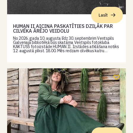
Lasīt
HUMAN II AICINA PASKATĪTIES DZIĻĀK PAR
CILVĒKA ĀRĒJO VEIDOLU
No 2026. gada 10. augusta līdz 30. septembrim Ventspils
Galvenajā bibliotēkā būs skatāma Ventspils fotokluba
KAKTUSS fotoizstāde HUMAN II. Izstādes atklāšana notiks
12. augustā plkst. 18.00. Mēs redzam cilvēkus katru…