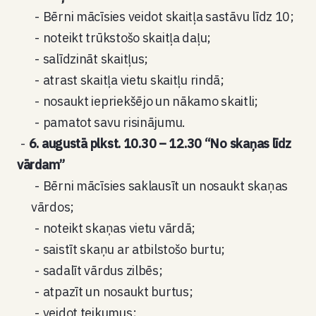
Bērni mācīsies veidot skaitļa sastāvu līdz 10;
noteikt trūkstošo skaitļa daļu;
salīdzināt skaitļus;
atrast skaitļa vietu skaitļu rindā;
nosaukt iepriekšējo un nākamo skaitli;
pamatot savu risinājumu.
6. augustā plkst. 10.30 – 12.30 “No skaņas līdz
vārdam”
Bērni mācīsies saklausīt un nosaukt skaņas
vārdos;
noteikt skaņas vietu vārdā;
saistīt skaņu ar atbilstošo burtu;
sadalīt vārdus zilbēs;
atpazīt un nosaukt burtus;
veidot teikumus;