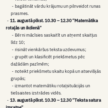
bagātināt vārdu krājumu un pilnveidot runas
prasmes.
11. augustā plkst. 10.30 – 12.30 “Matemātika
rotaļās un ikdienā”
Bērni mācīsies saskaitīt un atņemt skaitļus
līdz 10;
risināt vienkāršus teksta uzdevumus;
grupēt un klasificēt priekšmetus pēc
dažādām pazīmēm;
noteikt priekšmetu skaitu kopā un atsevišķās
grupās;
izmantot matemātiku rotaļsituācijās un
tiešsaistes izstrādes vidēs.
13. augustā plkst. 10.30 – 12.30 “Teksta satura
izpratne”