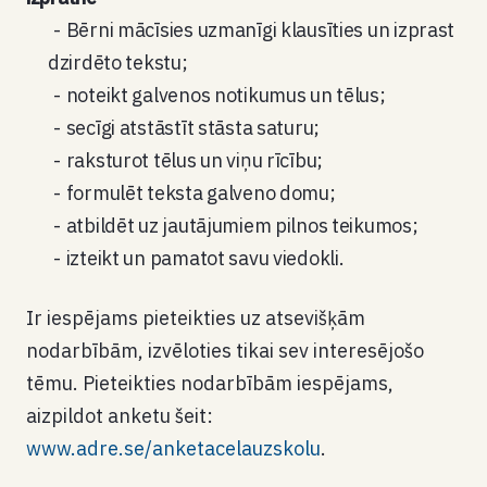
Bērni mācīsies uzmanīgi klausīties un izprast
dzirdēto tekstu;
noteikt galvenos notikumus un tēlus;
secīgi atstāstīt stāsta saturu;
raksturot tēlus un viņu rīcību;
formulēt teksta galveno domu;
atbildēt uz jautājumiem pilnos teikumos;
izteikt un pamatot savu viedokli.
Ir iespējams pieteikties uz atsevišķām
nodarbībām, izvēloties tikai sev interesējošo
tēmu. Pieteikties nodarbībām iespējams,
aizpildot anketu šeit:
www.adre.se/anketacelauzskolu
.