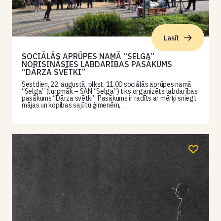
Lasīt
SOCIĀLĀS APRŪPES NAMĀ “SELGA”
NORISINĀSIES LABDARĪBAS PASĀKUMS
“DĀRZA SVĒTKI”
Sestdien, 22. augustā, plkst. 11.00 sociālās aprūpes namā
“Selga” (turpmāk – SAN “Selga”) tiks organizēts labdarības
pasākums “Dārza svētki”. Pasākums ir radīts ar mērķi sniegt
mājas un kopības sajūtu ģimenēm,…