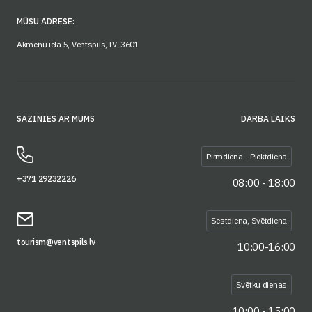
MŪSU ADRESE:
Akmeņu iela 5, Ventspils, LV-3601
SAZINIES AR MUMS
DARBA LAIKS
Pirmdiena - Piektdiena
+371 29232226
08:00 - 18:00
Sestdiena, Svētdiena
tourism@ventspils.lv
10:00-16:00
Svētku dienas
10:00 - 15:00