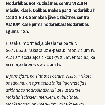
Nodarbības notiks zinātnes centra VIZIUM
mācību klasē. Dalības maksa par 1 nodarbību ir
12,34 EUR. Samaksa jāveic zinātnes centra
VIZIUM kasē pirms nodarbības! Nodarbības
ilgums ir 2h.
Plašāka informācija pieejama pa tālr.:
66776633, rakstot uz e-pastu: info@vizium.lv,
VIZIUM sociālajos tīkos (@viziumventspils), kā
arī mājaslapā www.vizium.lv.
Informējam, ka zinātnes centra VIZIUM rīkoto
pasākumu un apmācību laikā informācijas
atklātības nodrošināšanai un ilustratīvi
mākslinieciskiem mērķiem, publicitātei,
mārketingam un intervijām, var tikt veikta