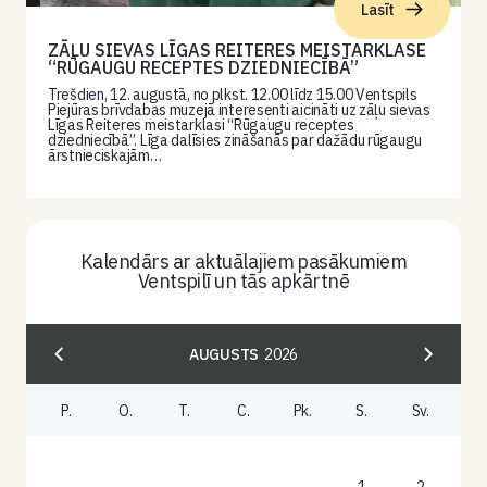
Lasīt
ZĀĻU SIEVAS LĪGAS REITERES MEISTARKLASE
“RŪGAUGU RECEPTES DZIEDNIECĪBĀ”
Trešdien, 12. augustā, no plkst. 12.00 līdz 15.00 Ventspils
Piejūras brīvdabas muzejā interesenti aicināti uz zāļu sievas
Līgas Reiteres meistarklasi “Rūgaugu receptes
dziedniecībā”. Līga dalīsies zināšanās par dažādu rūgaugu
ārstnieciskajām…
Kalendārs ar aktuālajiem pasākumiem
Ventspilī un tās apkārtnē
AUGUSTS
2026
P.
O.
T.
C.
Pk.
S.
Sv.