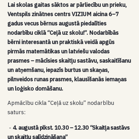
Lai skolas gaitas sāktos ar pārliecību un prieku,
Ventspils zinātnes centrs VIZIUM aicina 6–7
gadus vecus bērnus augustā piedalīties
nodarbību ciklā “Ceļā uz skolu!”. Nodarbībās
bērni interesantā un praktiskā veidā apgūs
pirmās matemātikas un latviešu valodas
prasmes – mācīsies skaitļu sastāvu, saskaitīšanu
un atņemšanu, iepazīs burtus un skaņas,
pilnveidos runas prasmes, klausīšanās iemaņas
un loģisko domāšanu.
Apmācību cikla “Ceļā uz skolu” nodarbību
saturs:
4. augustā plkst. 10.30 – 12.30 “Skaitļa sastāvs
un skaitļu salīdzināšana”