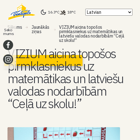
16.3°C
18°C
Sākums
Jaunākās
VIZIUM aicina topošos
Seko
ziņas
pirmklasniekus uz matemātikas un
mums
latviešu valodas nodarbībām “Ceļā
uz skolu!”
VIZIUM aicina topošos
pirmklasniekus uz
matemātikas un latviešu
valodas nodarbībām
“Ceļā uz skolu!”