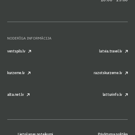
NODERĪGA INFORMĀCIJA
ventspils.lv
latvia.travel.lv
kurzeme.lv
razotskurzeme.lv
alta.net.lv
latturinfo.lv
Lietošanas noteikumi
Privātuma politika