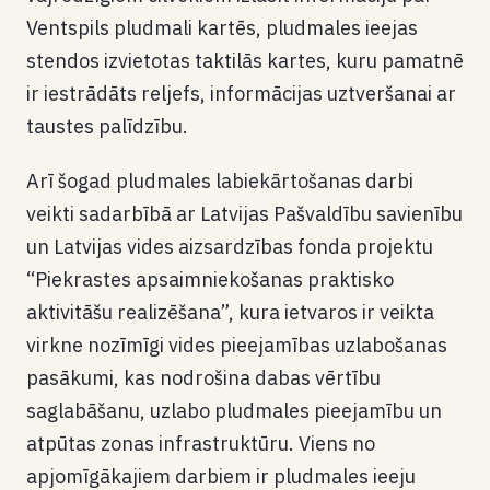
Ventspils pludmali kartēs, pludmales ieejas
stendos izvietotas taktilās kartes, kuru pamatnē
ir iestrādāts reljefs, informācijas uztveršanai ar
taustes palīdzību.
Arī šogad pludmales labiekārtošanas darbi
veikti sadarbībā ar Latvijas Pašvaldību savienību
un Latvijas vides aizsardzības fonda projektu
“Piekrastes apsaimniekošanas praktisko
aktivitāšu realizēšana”, kura ietvaros ir veikta
virkne nozīmīgi vides pieejamības uzlabošanas
pasākumi, kas nodrošina dabas vērtību
saglabāšanu, uzlabo pludmales pieejamību un
atpūtas zonas infrastruktūru. Viens no
apjomīgākajiem darbiem ir pludmales ieeju