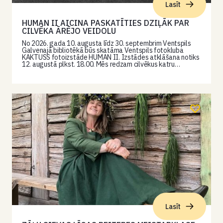
Lasīt
HUMAN II AICINA PASKATĪTIES DZIĻĀK PAR
CILVĒKA ĀRĒJO VEIDOLU
No 2026. gada 10. augusta līdz 30. septembrim Ventspils
Galvenajā bibliotēkā būs skatāma Ventspils fotokluba
KAKTUSS fotoizstāde HUMAN II. Izstādes atklāšana notiks
12. augustā plkst. 18.00. Mēs redzam cilvēkus katru…
Lasīt