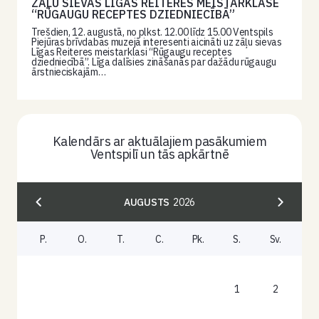
ZĀĻU SIEVAS LĪGAS REITERES MEISTARKLASE
“RŪGAUGU RECEPTES DZIEDNIECĪBĀ”
Trešdien, 12. augustā, no plkst. 12.00 līdz 15.00 Ventspils
Piejūras brīvdabas muzejā interesenti aicināti uz zāļu sievas
Līgas Reiteres meistarklasi “Rūgaugu receptes
dziedniecībā”. Līga dalīsies zināšanās par dažādu rūgaugu
ārstnieciskajām…
Kalendārs ar aktuālajiem pasākumiem
Ventspilī un tās apkārtnē
AUGUSTS
2026
P.
O.
T.
C.
Pk.
S.
Sv.
1
2