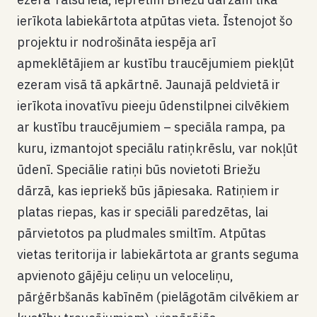
ierīkota labiekārtota atpūtas vieta. Īstenojot šo
projektu ir nodrošināta iespēja arī
apmeklētājiem ar kustību traucējumiem piekļūt
ezeram visā tā apkārtnē. Jaunajā peldvietā ir
ierīkota inovatīvu pieeju ūdenstilpnei cilvēkiem
ar kustību traucējumiem – speciāla rampa, pa
kuru, izmantojot speciālu ratiņkrēslu, var nokļūt
ūdenī. Speciālie ratiņi būs novietoti Briežu
dārzā, kas iepriekš būs jāpiesaka. Ratiņiem ir
platas riepas, kas ir speciāli paredzētas, lai
pārvietotos pa pludmales smiltīm. Atpūtas
vietas teritorija ir labiekārtota ar grants seguma
apvienoto gājēju celiņu un veloceliņu,
pārģērbšanās kabīnēm (pielāgotām cilvēkiem ar