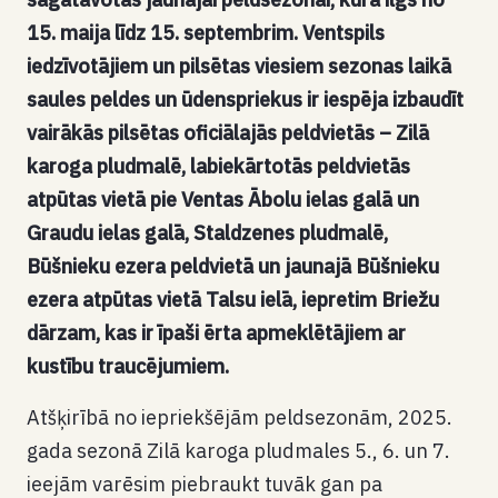
15. maija līdz 15. septembrim. Ventspils
iedzīvotājiem un pilsētas viesiem sezonas laikā
saules peldes un ūdenspriekus ir iespēja izbaudīt
vairākās pilsētas oficiālajās peldvietās – Zilā
karoga pludmalē, labiekārtotās peldvietās
atpūtas vietā pie Ventas Ābolu ielas galā un
Graudu ielas galā, Staldzenes pludmalē,
Būšnieku ezera peldvietā un jaunajā Būšnieku
ezera atpūtas vietā Talsu ielā, iepretim Briežu
dārzam, kas ir īpaši ērta apmeklētājiem ar
kustību traucējumiem.
Atšķirībā no iepriekšējām peldsezonām, 2025.
gada sezonā Zilā karoga pludmales 5., 6. un 7.
ieejām varēsim piebraukt tuvāk gan pa