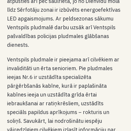
atpūsties arī pēc saulrieta, jo no Dienvidu mola
līdz Sērfotāju zonai ir izbūvēts energoefektīvas
LED apgaismojums. Ar peldsezonas sākumu
Ventspils pludmalē darbu uzsāk arī Ventspils
pašvaldības policijas pludmales glābšanas
dienests.
Ventspils pludmale ir pieejama arī cilvēkiem ar
invaliditāti un ērta senioriem. Pie pludmales
ieejas Nr.6 ir uzstādīta specializēta
pārģērbšanās kabīne, kurā ir paplašināta
kabīnes ieeja un uzstādīta grīda ērtai
iebraukšanai ar ratiņkrēsliem, uzstādīts
speciāls papildus aprīkojums – rokturis un
soliņš. Savukārt, lai nodrošinātu iespēju
vājredzīgiem cilvēkiem izlasīt informāciju par