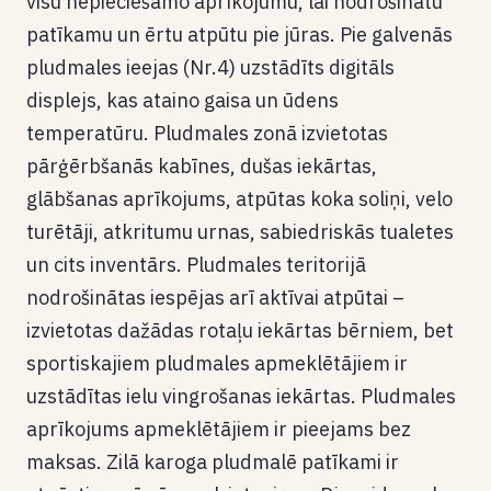
visu nepieciešamo aprīkojumu, lai nodrošinātu
patīkamu un ērtu atpūtu pie jūras. Pie galvenās
pludmales ieejas (Nr.4) uzstādīts digitāls
displejs, kas ataino gaisa un ūdens
temperatūru. Pludmales zonā izvietotas
pārģērbšanās kabīnes, dušas iekārtas,
glābšanas aprīkojums, atpūtas koka soliņi, velo
turētāji, atkritumu urnas, sabiedriskās tualetes
un cits inventārs. Pludmales teritorijā
nodrošinātas iespējas arī aktīvai atpūtai –
izvietotas dažādas rotaļu iekārtas bērniem, bet
sportiskajiem pludmales apmeklētājiem ir
uzstādītas ielu vingrošanas iekārtas. Pludmales
aprīkojums apmeklētājiem ir pieejams bez
maksas. Zilā karoga pludmalē patīkami ir