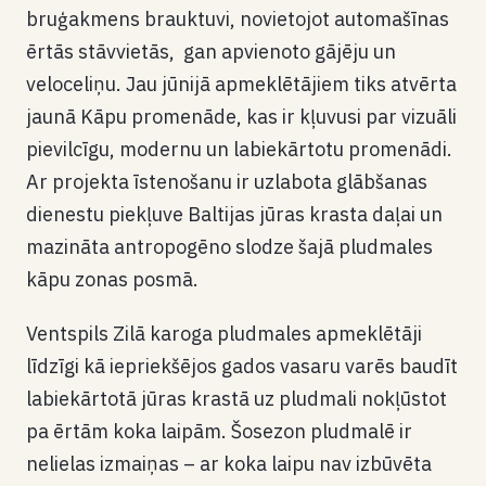
bruģakmens brauktuvi, novietojot automašīnas
ērtās stāvvietās, gan apvienoto gājēju un
veloceliņu. Jau jūnijā apmeklētājiem tiks atvērta
jaunā Kāpu promenāde, kas ir kļuvusi par vizuāli
pievilcīgu, modernu un labiekārtotu promenādi.
Ar projekta īstenošanu ir uzlabota glābšanas
dienestu piekļuve Baltijas jūras krasta daļai un
mazināta antropogēno slodze šajā pludmales
kāpu zonas posmā.
Ventspils Zilā karoga pludmales apmeklētāji
līdzīgi kā iepriekšējos gados vasaru varēs baudīt
labiekārtotā jūras krastā uz pludmali nokļūstot
pa ērtām koka laipām. Šosezon pludmalē ir
nelielas izmaiņas – ar koka laipu nav izbūvēta