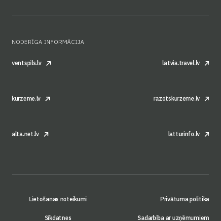
NODERĪGA INFORMĀCIJA
ventspils.lv
latvia.travel.lv
kurzeme.lv
razotskurzeme.lv
alta.net.lv
latturinfo.lv
Lietošanas noteikumi
Privātuma politika
Sīkdatnes
Sadarbība ar uzņēmumiem