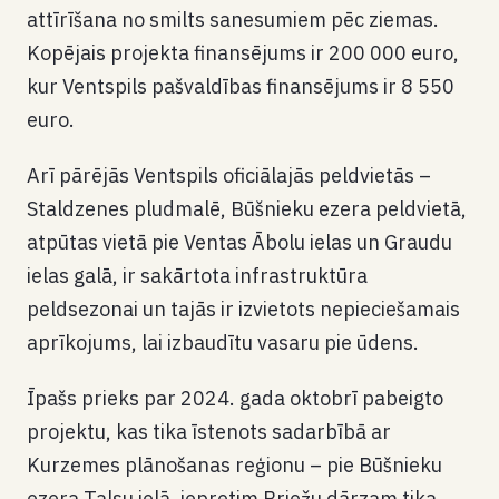
attīrīšana no smilts sanesumiem pēc ziemas.
Kopējais projekta finansējums ir 200 000 euro,
kur Ventspils pašvaldības finansējums ir 8 550
euro.
Arī pārējās Ventspils oficiālajās peldvietās –
Staldzenes pludmalē, Būšnieku ezera peldvietā,
atpūtas vietā pie Ventas Ābolu ielas un Graudu
ielas galā, ir sakārtota infrastruktūra
peldsezonai un tajās ir izvietots nepieciešamais
aprīkojums, lai izbaudītu vasaru pie ūdens.
Īpašs prieks par 2024. gada oktobrī pabeigto
projektu, kas tika īstenots sadarbībā ar
Kurzemes plānošanas reģionu – pie Būšnieku
ezera Talsu ielā, iepretim Briežu dārzam tika