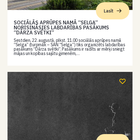
Lasīt
SOCIĀLĀS APRŪPES NAMĀ “SELGA”
NORISINĀSIES LABDARĪBAS PASĀKUMS
“DĀRZA SVĒTKI”
Sestdien, 22. augustā, plkst. 11.00 sociālās aprūpes namā
“Selga” (turpmāk – SAN “Selga”) tiks organizēts labdarības
pasākums “Dārza svētki”. Pasākums ir radīts ar mērķi sniegt
mājas un kopības sajūtu ģimenēm,…