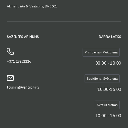
Akmeņu iela 5, Ventspils, LV-3601
SAZINIES AR MUMS
DARBA LAIKS
Pirmdiena - Piektdiena
+371 29232226
08:00 - 18:00
Sestdiena, Svētdiena
tourism@ventspils.lv
10:00-16:00
Svētku dienas
10:00 - 15:00