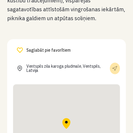
kustību traucējumiem), vispārējās
sagatavotības attīstošām vingrošanas iekārtām,
piknika galdiem un atpūtas soliņiem.
Saglabāt pie favorītiem
Ventspils zila karoga pludmale, Ventspils,
Latvija