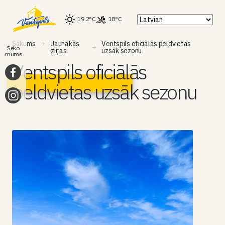
19.2°C
18°C
Sākums
Jaunākās
Ventspils oficiālās peldvietas
Seko
ziņas
uzsāk sezonu
mums
Ventspils oficiālās
peldvietas uzsāk sezonu