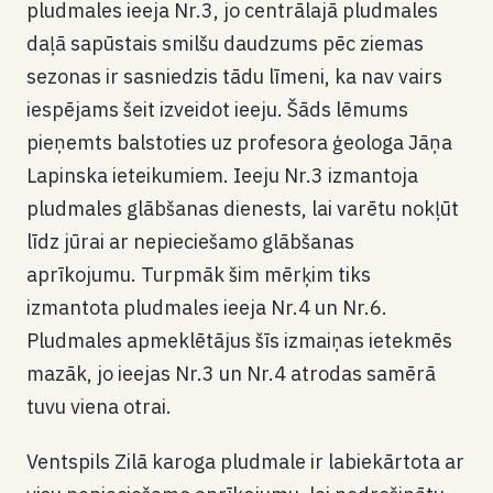
pludmales ieeja Nr.3, jo centrālajā pludmales
daļā sapūstais smilšu daudzums pēc ziemas
sezonas ir sasniedzis tādu līmeni, ka nav vairs
iespējams šeit izveidot ieeju. Šāds lēmums
pieņemts balstoties uz profesora ģeologa Jāņa
Lapinska ieteikumiem. Ieeju Nr.3 izmantoja
pludmales glābšanas dienests, lai varētu nokļūt
līdz jūrai ar nepieciešamo glābšanas
aprīkojumu. Turpmāk šim mērķim tiks
izmantota pludmales ieeja Nr.4 un Nr.6.
Pludmales apmeklētājus šīs izmaiņas ietekmēs
mazāk, jo ieejas Nr.3 un Nr.4 atrodas samērā
tuvu viena otrai.
Ventspils Zilā karoga pludmale ir labiekārtota ar