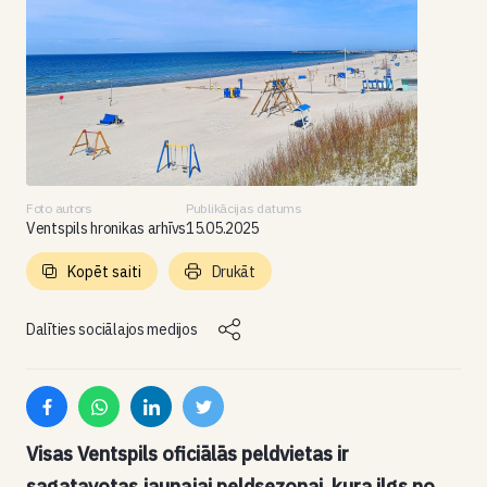
Foto autors
Publikācijas datums
Ventspils hronikas arhīvs
15.05.2025
Kopēt saiti
Drukāt
Dalīties sociālajos medijos
Visas Ventspils oficiālās peldvietas ir
sagatavotas jaunajai peldsezonai, kura ilgs no