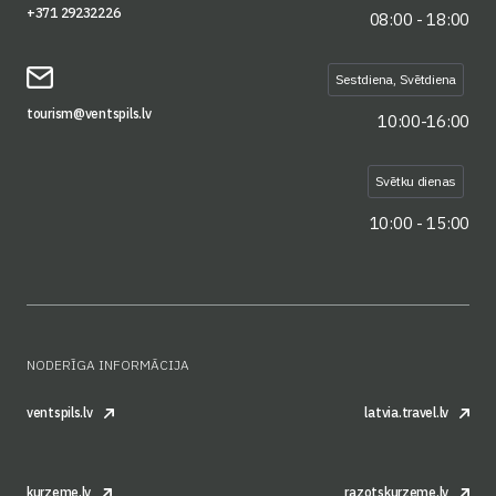
+371 29232226
08:00 - 18:00
Sestdiena, Svētdiena
tourism@ventspils.lv
10:00-16:00
Svētku dienas
10:00 - 15:00
NODERĪGA INFORMĀCIJA
ventspils.lv
latvia.travel.lv
kurzeme.lv
razotskurzeme.lv