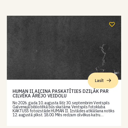
Lasīt
HUMAN II AICINA PASKATĪTIES DZIĻĀK PAR
CILVĒKA ĀRĒJO VEIDOLU
No 2026. gada 10. augusta līdz 30. septembrim Ventspils
Galvenajā bibliotēkā būs skatāma Ventspils fotokluba
KAKTUSS fotoizstāde HUMAN II. Izstādes atklāšana notiks
12. augustā plkst. 18.00. Mēs redzam cilvēkus katru…