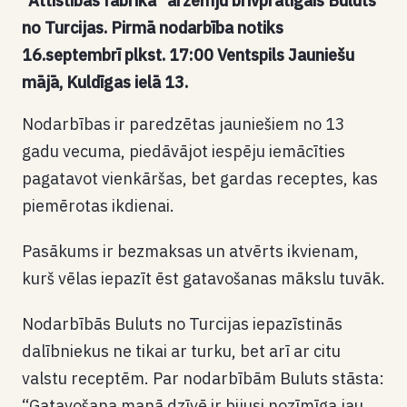
“Attīstības fabrika” ārzemju brīvprātīgais Buluts
no Turcijas. Pirmā nodarbība notiks
16.septembrī plkst. 17:00 Ventspils Jauniešu
mājā, Kuldīgas ielā 13.
Nodarbības ir paredzētas jauniešiem no 13
gadu vecuma, piedāvājot iespēju iemācīties
pagatavot vienkāršas, bet gardas receptes, kas
piemērotas ikdienai.
Pasākums ir bezmaksas un atvērts ikvienam,
kurš vēlas iepazīt ēst gatavošanas mākslu tuvāk.
Nodarbībās Buluts no Turcijas iepazīstinās
dalībniekus ne tikai ar turku, bet arī ar citu
valstu receptēm. Par nodarbībām Buluts stāsta:
“Gatavošana manā dzīvē ir bijusi nozīmīga jau