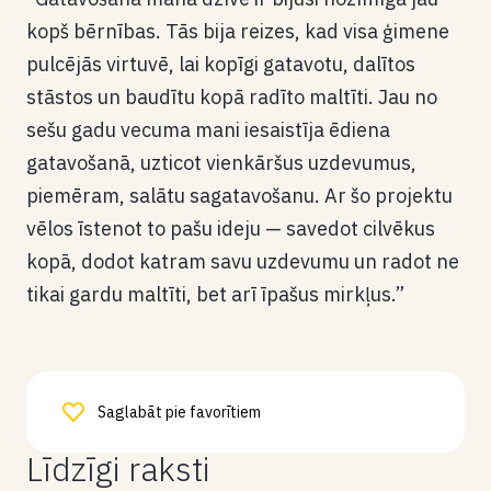
kopš bērnības. Tās bija reizes, kad visa ģimene
pulcējās virtuvē, lai kopīgi gatavotu, dalītos
stāstos un baudītu kopā radīto maltīti. Jau no
sešu gadu vecuma mani iesaistīja ēdiena
gatavošanā, uzticot vienkāršus uzdevumus,
piemēram, salātu sagatavošanu. Ar šo projektu
vēlos īstenot to pašu ideju — savedot cilvēkus
kopā, dodot katram savu uzdevumu un radot ne
tikai gardu maltīti, bet arī īpašus mirkļus.”
Saglabāt pie favorītiem
Līdzīgi raksti