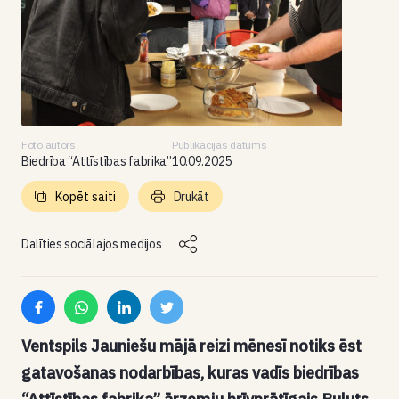
Foto autors
Publikācijas datums
Biedrība “Attīstības fabrika”
10.09.2025
Kopēt saiti
Drukāt
Dalīties sociālajos medijos
Ventspils Jauniešu mājā reizi mēnesī notiks ēst
gatavošanas nodarbības, kuras vadīs biedrības