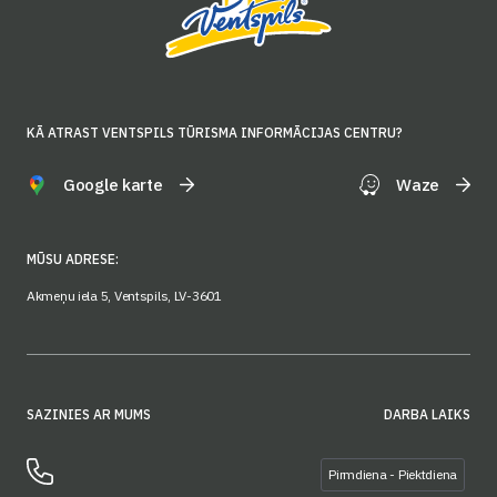
KĀ ATRAST VENTSPILS TŪRISMA INFORMĀCIJAS CENTRU?
Google karte
Waze
MŪSU ADRESE:
Akmeņu iela 5, Ventspils, LV-3601
SAZINIES AR MUMS
DARBA LAIKS
Pirmdiena - Piektdiena