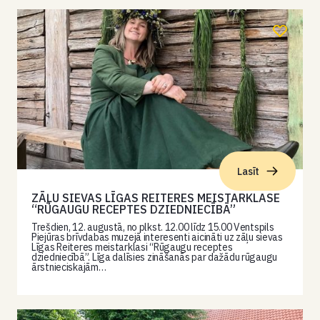
Lasīt
ZĀĻU SIEVAS LĪGAS REITERES MEISTARKLASE
“RŪGAUGU RECEPTES DZIEDNIECĪBĀ”
Trešdien, 12. augustā, no plkst. 12.00 līdz 15.00 Ventspils
Piejūras brīvdabas muzejā interesenti aicināti uz zāļu sievas
Līgas Reiteres meistarklasi “Rūgaugu receptes
dziedniecībā”. Līga dalīsies zināšanās par dažādu rūgaugu
ārstnieciskajām…