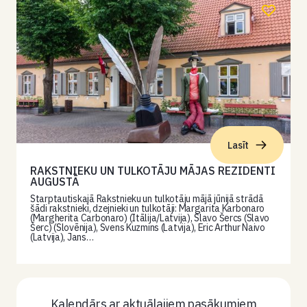
Lasīt
RAKSTNIEKU UN TULKOTĀJU MĀJAS REZIDENTI
AUGUSTĀ
Starptautiskajā Rakstnieku un tulkotāju mājā jūnijā strādā
šādi rakstnieki, dzejnieki un tulkotāji: Margarita Karbonaro
(Margherita Carbonaro) (Itālija/Latvija), Slavo Šercs (Slavo
Šerc) (Slovēnija), Svens Kuzmins (Latvija), Eric Arthur Naivo
(Latvija), Jans…
Kalendārs ar aktuālajiem pasākumiem