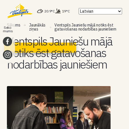
20.9°C
19°C
Sākums
Jaunākās
Ventspils Jauniešu mājā notiks ēst
Seko
ziņas
gatavošanas nodarbības jauniešiem
mums
Ventspils Jauniešu mājā
notiks ēst gatavošanas
nodarbības jauniešiem