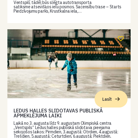
Ventspilī, tādēļ būs slēgta autotransporta
satiksme atsevišķos ielu posmos. Sacensību trase – Starts
Piedzīvojumu parks, Krustkalna iela,…
Lasīt
LEDUS HALLES SLIDOTAVAS PUBLISKĀ
APMEKLĒJUMA LAIKI
Laikā no 3. augusta līdz 9. augustam Olimpiskā centra
„Ventspils” Ledus halles publiskā slidotava pieejama
sekojošos laikos: Pirmdien, 3.augustā: Otrdien, 4.augustā:
Trešdien, 5.augustā: Ceturtdien, 6.augustā: Piektdien,