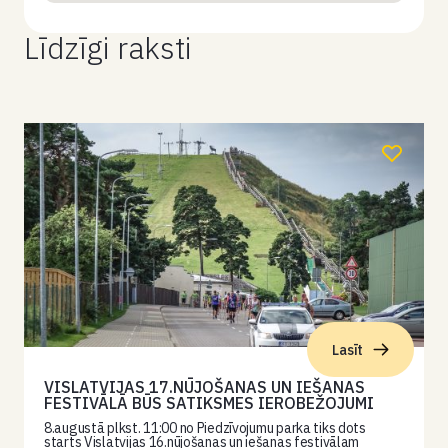
Līdzīgi raksti
Lasīt
VISLATVIJAS 17.NŪJOŠANAS UN IEŠANAS
FESTIVĀLĀ BŪS SATIKSMES IEROBEŽOJUMI
8.augustā plkst. 11:00 no Piedzīvojumu parka tiks dots
starts Vislatvijas 16.nūjošanas un iešanas festivālam