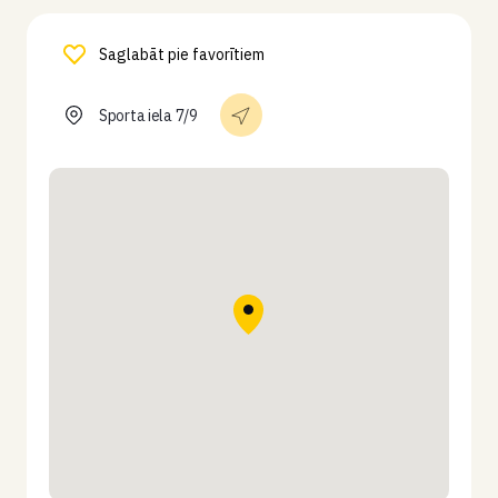
Saglabāt pie favorītiem
Sporta iela 7/9