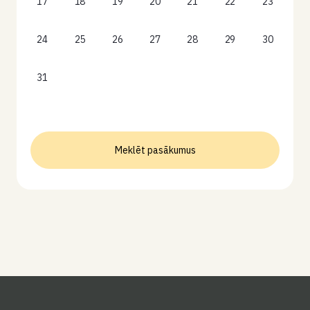
17
18
19
20
21
22
23
24
25
26
27
28
29
30
31
Meklēt pasākumus