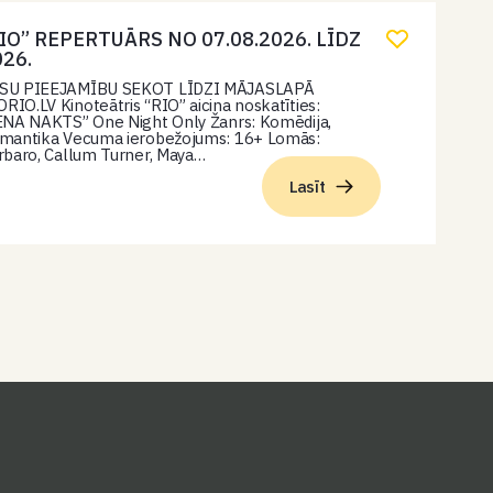
IO” REPERTUĀRS NO 07.08.2026. LĪDZ
026.
SU PIEEJAMĪBU SEKOT LĪDZI MĀJASLAPĀ
O.LV Kinoteātris “RIO” aicina noskatīties:
ENA NAKTS” One Night Only Žanrs: Komēdija,
mantika Vecuma ierobežojums: 16+ Lomās:
rbaro, Callum Turner, Maya…
Lasīt