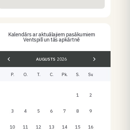
Kalendārs ar aktuālajiem pasākumiem
Ventspilī un tās apkārtnē
AUGUSTS
2026
P.
O.
T.
C.
Pk.
S.
Sv.
1
2
3
4
5
6
7
8
9
10
11
12
13
14
15
16