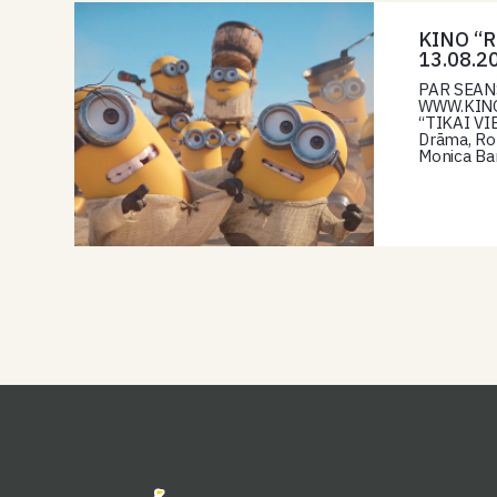
KINO “R
13.08.2
PAR SEAN
WWW.KINORI
“TIKAI VI
Drāma, Ro
Monica Ba