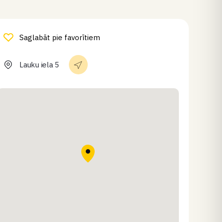
Saglabāt pie favorītiem
Lauku iela 5