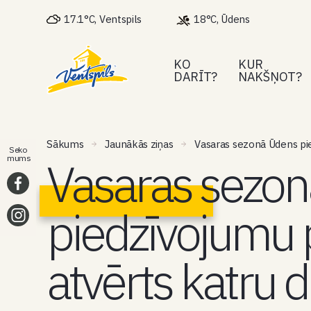
17.1°C, Ventspils
18°C, Ūdens
KO
KUR
DARĪT?
NAKŠŅOT?
Sākums
Jaunākās ziņas
Vasaras sezonā Ūdens pie
Seko
Vasaras sezo
mums
piedzīvojumu 
atvērts katru d