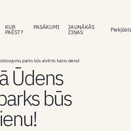
KUR
PASĀKUMI
JAUNĀKĀS
Piekļūs
PAĒST?
ZIŅAS
dzīvojumu parks būs atvērts katru dienu!
nā Ūdens
parks būs
ienu!