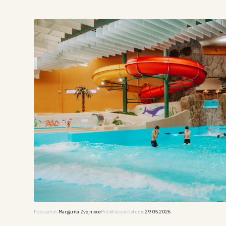
Foto autors
Margarita Zvejniece
Publikācijas datums
29.05.2026