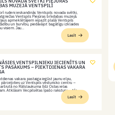
ILS NOVADA SVĒTKI PIEJŪRAS
BAS MUZEJĀ VENTSPILĪ
rī rudeni ieskandinās Ventspils novada svētki,
 atgriežas Ventspils Piejūras brīvdabas muzejā.
aus apmeklētājiem iepazīt plašā Ventspils
ādību un burvību, piedāvājot bagātīgu izklaides
 visiem. Jau…
Lasīt
NĀSIES VENTSPILNIEKU IECIENĪTS UN
TS PASĀKUMS – PIEKTDIENAS VAKARA
GA
tdienas vakara pastaiga iegūst jaunu elpu,
i pārceļoties uz Ventspils vēsturisko centru –
 maršrutā no Rātslaukuma līdz Ostas ielas
m. Atklāsim Vecpilsētas īpašo raksturu – tās…
Lasīt