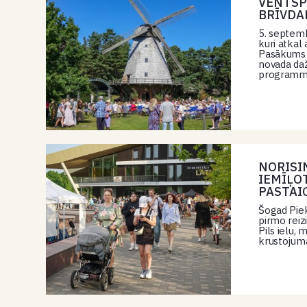
VENTSP
BRĪVDA
5. septemb
kuri atkal
Pasākums ļ
novada daž
programmu
NORISI
IEMĪĻO
PASTAI
Šogad Piek
pirmo reiz
Pils ielu,
krustojuma