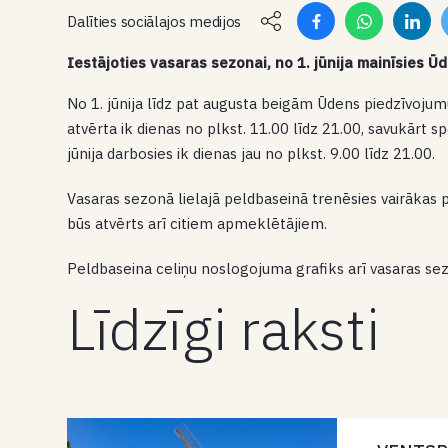
Dalīties sociālajos medijos
Iestājoties vasaras sezonai, no 1. jūnija mainīsies Ū
No 1. jūnija līdz pat augusta beigām Ūdens piedzīvoj
atvērta ik dienas no plkst. 11.00 līdz 21.00, savukārt sp
jūnija darbosies ik dienas jau no plkst. 9.00 līdz 21.00.
Vasaras sezonā lielajā peldbaseinā trenēsies vairākas 
būs atvērts arī citiem apmeklētājiem.
Peldbaseina celiņu noslogojuma grafiks arī vasaras s
Līdzīgi raksti