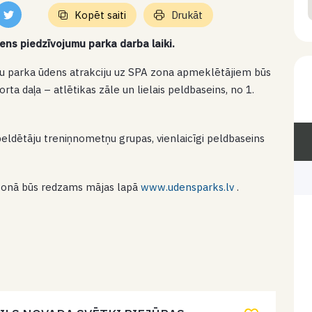
Kopēt saiti
Drukāt
dens piedzīvojumu parka darba laiki.
umu parka ūdens atrakciju uz SPA zona apmeklētājiem būs
orta daļa – atlētikas zāle un lielais peldbaseins, no 1.
peldētāju treniņnometņu grupas, vienlaicīgi peldbaseins
ezonā būs redzams mājas lapā
www.udensparks.lv
.