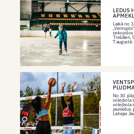
LEDUS 
APMEKL
Laikā no 3
„Ventspils
sekojošos 
Trešdien, 
7.augustā:
VENTSP
PLUDMA
No 30. jūl
volejbola 
volejbola 
jauniešus, 
Latvijas 