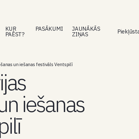
KUR
PASĀKUMI
JAUNĀKĀS
Piekļūs
PAĒST?
ZIŅAS
ošanas un iešanas festivāls Ventspilī
ijas
un iešanas
ilī