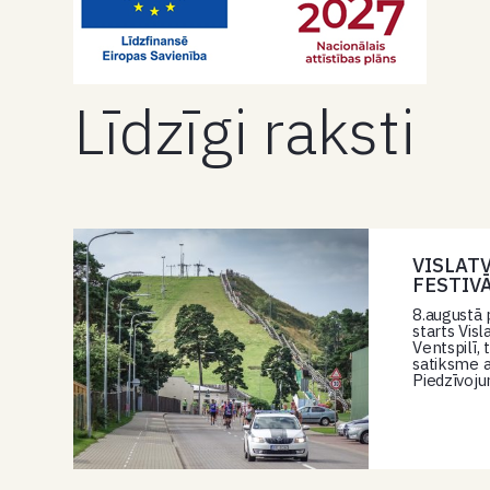
Līdzīgi raksti
VISLAT
FESTIV
8.augustā 
starts Vis
Ventspilī,
satiksme a
Piedzīvoju