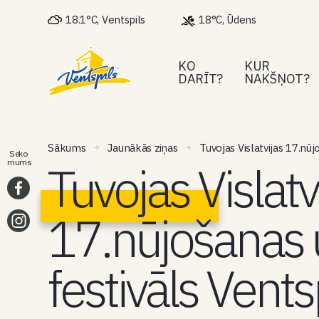
18.1°C, Ventspils
18°C, Ūdens
KO
KUR
DARĪT?
NAKŠŅOT?
Sākums
Jaunākās ziņas
Tuvojas Vislatvijas 17.nūj
Seko
Tuvojas Vislatv
mums
17.nūjošanas 
festivāls Ventsp