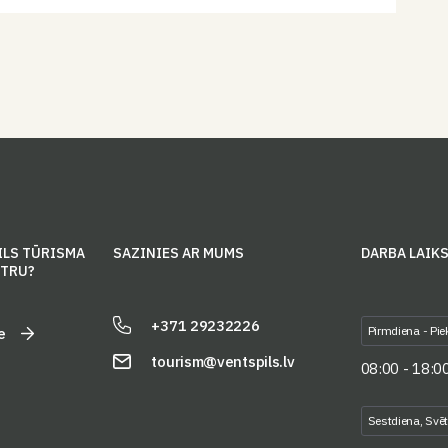
ILS TŪRISMA
SAZINIES AR MUMS
DARBA LAIK
NTRU?
+371 29232226
Pirmdiena - Pie
e
tourism@ventspils.lv
08:00 - 18:0
Sestdiena, Svē