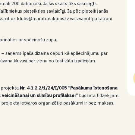
āli 200 dalībnieki. Ja šis skaits tiks sasniegts,
dalībniekus pieteikties savlaicīgi. Ja pēc pieteikšanās
akstot uz klubs@maratonaklubs.lv vai zvanot pa tālruni
rināties ar spēcinošu zupu.
ez – saņems īpaša dizaina cepuri kā apliecinājumu par
dāvana kļuvusi par vienu no festivāla tradīcijām.
 projekta
Nr. 4.1.2.2/1/24/I/005 “Pasākumu īstenošana
 veicināšanai un slimību profilaksei”
budžeta līdzekļiem.
si projekta ietvaros organizētie pasākumi ir bez maksas.