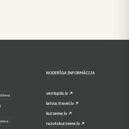
S
NODERĪGA INFORMĀCIJA
ventspils.lv
ktdiena
latvia.travel.lv
0
kurzeme.lv
tdiena
razotskurzeme.lv