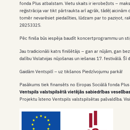
fonda Plus atbalstam. Vietu skaits ir ierobežots – maksim
reģistrācija var tikt pārtraukta arī agrāk, tādēļ aicinām 
tomēr nevarēsiet piedalīties, lūdzam par to paziņot, r
28253325.
Pēc finiša būs iespēja baudīt koncertprogrammu un stip
Jau tradicionāli katrs finišētājs – gan ar nūjām, gan b
dalību Vislatvijas nūjošanas un iešanas 17. festivālā. Šī 
Gaidām Ventspilī – uz tikšanos Piedzīvojumu parkā!
Pasākums tiek finansēts no Eiropas Sociālā fonda Plus
Ventspils valstspilsētā vietējās sabiedrības veselības
Projektu īsteno Ventspils valstspilsētas pašvaldība. Vi