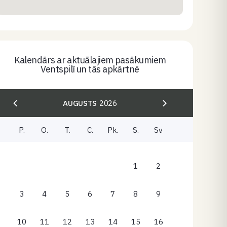
Kalendārs ar aktuālajiem pasākumiem
Ventspilī un tās apkārtnē
AUGUSTS
2026
P.
O.
T.
C.
Pk.
S.
Sv.
1
2
3
4
5
6
7
8
9
10
11
12
13
14
15
16