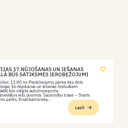
VIJAS 17.NŪJOŠANAS UN IEŠANAS
ĀLĀ BŪS SATIKSMES IEROBEŽOJUMI
plkst. 11:00 no Piedzīvojumu parka tiks dots
latvijas 16.nūjošanas un iešanas festivālam
 tādēļ būs slēgta autotransporta
tsevišķos ielu posmos. Sacensību trase – Starts
mu parks, Krustkalna iela,…
Lasīt