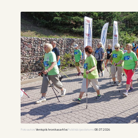
Foto autors
Ventspils hronikas arhīvs
Publikācijas datums
08.07.2026