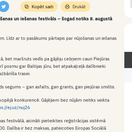
Kopēt saiti
Drukāt
ūjošanas un iešanas festivāls – šogad notiks 8. augustā
nūjām. Līdz ar to pasākums pārtapis par nūjošanas un iešanas
ā, bet maršruts vedīs pa gājēju celiņiem cauri Piejūras
 posmu gar Baltijas jūru, bet atpakaļceļā dalībnieki
azbānīša trasei.
ds segums – gan asfalts, gan grants, gan piejūras smiltis.
as kopējā konkurencē. Gājējiem bez nūjām netiks veikta
ps://ej.uz/nuj26
as festivālā, aicināti pieteikties reģistrācijas sistēmā
00. Dalība ir bez maksas, pateicoties Eiropas Sociālā