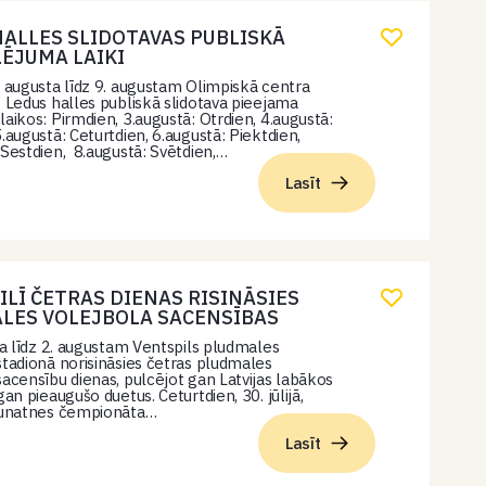
HALLES SLIDOTAVAS PUBLISKĀ
ĒJUMA LAIKI
. augusta līdz 9. augustam Olimpiskā centra
” Ledus halles publiskā slidotava pieejama
laikos: Pirmdien, 3.augustā: Otrdien, 4.augustā:
5.augustā: Ceturtdien, 6.augustā: Piektdien,
 Sestdien, 8.augustā: Svētdien,…
Lasīt
ILĪ ČETRAS DIENAS RISINĀSIES
LES VOLEJBOLA SACENSĪBAS
ija līdz 2. augustam Ventspils pludmales
stadionā norisināsies četras pludmales
sacensību dienas, pulcējot gan Latvijas labākos
gan pieaugušo duetus. Ceturtdien, 30. jūlijā,
Jaunatnes čempionāta…
Lasīt