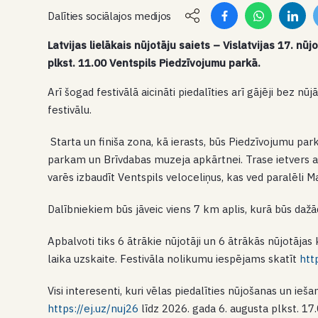
Dalīties sociālajos medijos
Latvijas lielākais nūjotāju saiets – Vislatvijas 17. n
plkst. 11.00 Ventspils Piedzīvojumu parkā.
Arī šogad festivālā aicināti piedalīties arī gājēji bez 
festivālu.
Starta un finiša zona, kā ierasts, būs Piedzīvojumu park
parkam un Brīvdabas muzeja apkārtnei. Trase ietvers arī
varēs izbaudīt Ventspils veloceliņus, kas ved paralēli M
Dalībniekiem būs jāveic viens 7 km aplis, kurā būs dažā
Apbalvoti tiks 6 ātrākie nūjotāji un 6 ātrākās nūjotāj
laika uzskaite. Festivāla nolikumu iespējams skatīt
htt
Visi interesenti, kuri vēlas piedalīties nūjošanas un iešan
https://ej.uz/nuj26
līdz 2026. gada 6. augusta plkst. 17.