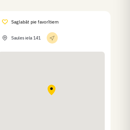
Saglabāt pie favorītiem
Saules iela 141