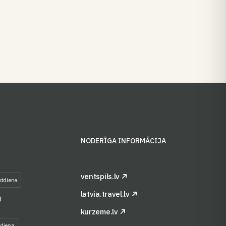
S
NODERĪGA INFORMĀCIJA
ventspils.lv
ktdiena
latvia.travel.lv
0
kurzeme.lv
tdiena