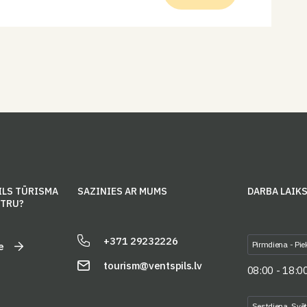
ILS TŪRISMA
SAZINIES AR MUMS
DARBA LAIK
NTRU?
+371 29232226
Pirmdiena - Pie
e
tourism@ventspils.lv
08:00 - 18:0
Sestdiena, Svē