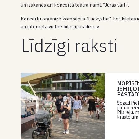
un izskanēs arī koncertā teātra namā “Jūras vārti”.
Koncertu organizē kompānija “Luckystar”, bet biļetes ie
un interneta vietnē bilesuparadize.lv.
Līdzīgi raksti
NORISI
IEMĪĻO
PASTAI
Šogad Piek
pirmo reiz
Pils ielu,
krustojuma