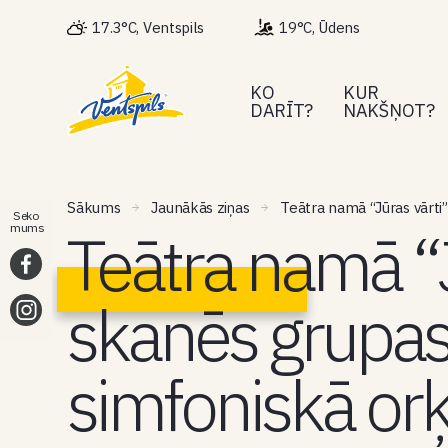
17.3°C, Ventspils
19°C, Ūdens
KO
KUR
DARĪT?
NAKŠŅOT?
Sākums
Jaunākās ziņas
Teātra namā “Jūras vārti”
Seko
Teātra namā “J
mums
skanēs grupas 
simfoniskā or