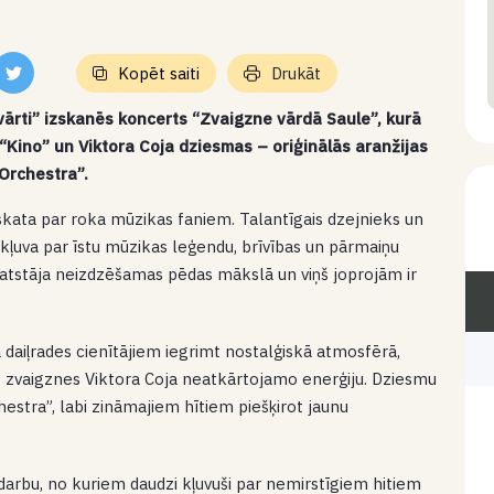
Kopēt saiti
Drukāt
 vārti” izskanēs koncerts “Zvaigzne vārdā Saule”, kurā
Kino” un Viktora Coja dziesmas – oriģinālās aranžijas
 Orchestra”.
zskata par roka mūzikas faniem. Talantīgais dzejnieks un
s kļuva par īstu mūzikas leģendu, brīvības un pārmaiņu
a atstāja neizdzēšamas pēdas mākslā un viņš joprojām ir
daiļrades cienītājiem iegrimt nostalģiskā atmosfērā,
tās zvaigznes Viktora Coja neatkārtojamo enerģiju. Dziesmu
estra”, labi zināmajiem hītiem piešķirot jaunu
darbu, no kuriem daudzi kļuvuši par nemirstīgiem hitiem