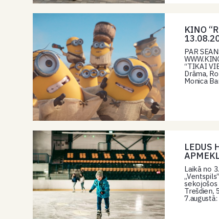
KINO “R
13.08.2
PAR SEAN
WWW.KINORI
“TIKAI VI
Drāma, Ro
Monica Ba
LEDUS 
APMEKL
Laikā no 3
„Ventspils
sekojošos 
Trešdien, 
7.augustā: