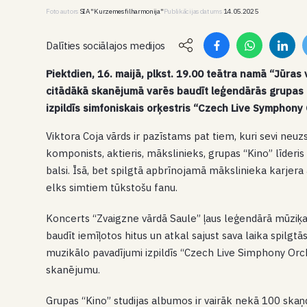
Foto autors
SIA "Kurzemes filharmonija"
Publikācijas datums
14.05.2025
Dalīties sociālajos medijos
Piektdien, 16. maijā, plkst. 19.00 teātra namā “Jūras
citādākā skanējumā varēs baudīt leģendārās grupas “
izpildīs simfoniskais orķestris “Czech Live Symphony
Viktora Coja vārds ir pazīstams pat tiem, kuri sevi neu
komponists, aktieris, mākslinieks, grupas “Kino” līderi
balsi. Īsā, bet spilgtā apbrīnojamā mākslinieka karjer
elks simtiem tūkstošu fanu.
Koncerts “Zvaigzne vārdā Saule” ļaus leģendārā mūziķa 
baudīt iemīļotos hitus un atkal sajust sava laika spilg
muzikālo pavadījumi izpildīs “Czech Live Simphony Orch
skanējumu.
Grupas “Kino” studijas albumos ir vairāk nekā 100 skaņ