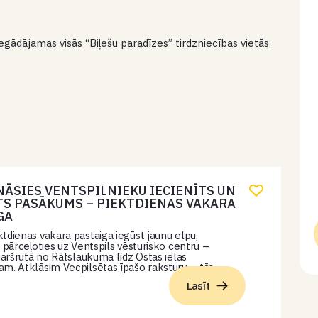
gādājamas visās “Biļešu paradīzes” tirdzniecības vietās
NĀSIES VENTSPILNIEKU IECIENĪTS UN
TS PASĀKUMS – PIEKTDIENAS VAKARA
GA
tdienas vakara pastaiga iegūst jaunu elpu,
i pārceļoties uz Ventspils vēsturisko centru –
 maršrutā no Rātslaukuma līdz Ostas ielas
m. Atklāsim Vecpilsētas īpašo raksturu – tās…
Lasīt