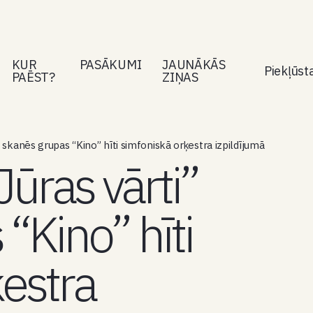
KUR
PASĀKUMI
JAUNĀKĀS
Piekļūs
PAĒST?
ZIŅAS
 skanēs grupas “Kino” hīti simfoniskā orķestra izpildījumā
ūras vārti”
“Kino” hīti
ķestra