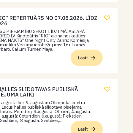
IO” REPERTUĀRS NO 07.08.2026. LĪDZ
026.
SU PIEEJAMĪBU SEKOT LĪDZI MĀJASLAPĀ
O.LV Kinoteātris “RIO” aicina noskatīties:
ENA NAKTS” One Night Only Žanrs: Komēdija,
mantika Vecuma ierobežojums: 16+ Lomās:
rbaro, Callum Turner, Maya…
Lasīt
HALLES SLIDOTAVAS PUBLISKĀ
ĒJUMA LAIKI
. augusta līdz 9. augustam Olimpiskā centra
” Ledus halles publiskā slidotava pieejama
laikos: Pirmdien, 3.augustā: Otrdien, 4.augustā:
5.augustā: Ceturtdien, 6.augustā: Piektdien,
 Sestdien, 8.augustā: Svētdien,…
Lasīt