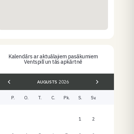
Kalendārs ar aktuālajiem pasākumiem
Ventspilī un tās apkārtnē
AUGUSTS
2026
P.
O.
T.
C.
Pk.
S.
Sv.
1
2