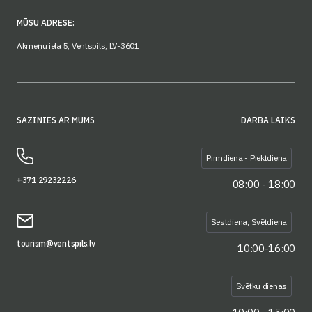
MŪSU ADRESE:
Akmeņu iela 5, Ventspils, LV-3601
SAZINIES AR MUMS
DARBA LAIKS
Pirmdiena - Piektdiena
+371 29232226
08:00 - 18:00
Sestdiena, Svētdiena
tourism@ventspils.lv
10:00-16:00
Svētku dienas