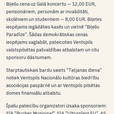
Biļešu cena uz Galā koncertu — 12,00 EUR,
pensionāriem, personām ar invaliditāti,
skolēniem un studentiem — 8,00 EUR. Biļetes
iespējams iegādāties kasēs un vietnē “Biļešu
Paradīze”. Šādas demokrātiskas cenas
iespējams saglabāt, pateicoties Ventspils
valstspilsētas pašvaldības atbalstam un citu
sponsoru dāsnumam.
Starptautiskais bardu saiets “Tatjanas diena”
notiek Ventspils Nacionālo kultūras biedrību
asociācijas paspārnē un ar Ventspils pilsētas
domes finansiālu atbalstu.
Īpašu pateicību organizatori izsaka sponsoriem:
SIA “Bucher Municipal”, SIA “Ultraplast EU”, AS