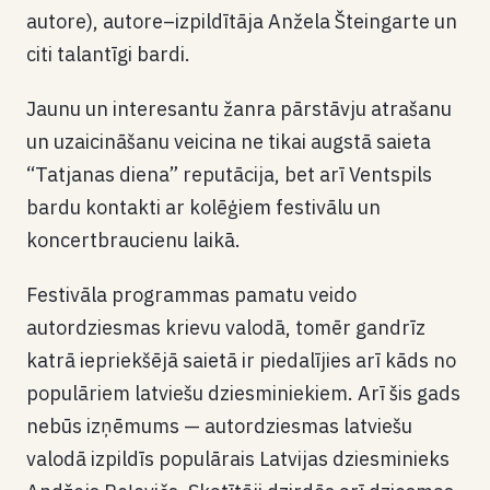
autore), autore–izpildītāja Anžela Šteingarte un
citi talantīgi bardi.
Jaunu un interesantu žanra pārstāvju atrašanu
un uzaicināšanu veicina ne tikai augstā saieta
“Tatjanas diena” reputācija, bet arī Ventspils
bardu kontakti ar kolēģiem festivālu un
koncertbraucienu laikā.
Festivāla programmas pamatu veido
autordziesmas krievu valodā, tomēr gandrīz
katrā iepriekšējā saietā ir piedalījies arī kāds no
populāriem latviešu dziesminiekiem. Arī šis gads
nebūs izņēmums — autordziesmas latviešu
valodā izpildīs populārais Latvijas dziesminieks