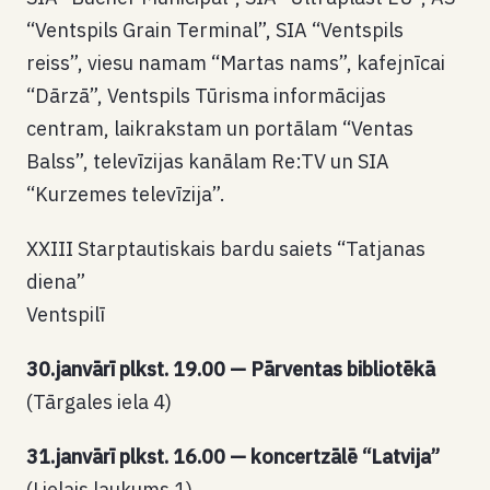
“Ventspils Grain Terminal”, SIA “Ventspils
reiss”, viesu namam “Martas nams”, kafejnīcai
“Dārzā”, Ventspils Tūrisma informācijas
centram, laikrakstam un portālam “Ventas
Balss”, televīzijas kanālam Re:TV un SIA
“Kurzemes televīzija”.
XXIII Starptautiskais bardu saiets “Tatjanas
diena”
Ventspilī
30.janvārī plkst. 19.00 — Pārventas bibliotēkā
(Tārgales iela 4)
31.janvārī plkst. 16.00 — koncertzālē “Latvija”
(Lielais laukums 1)