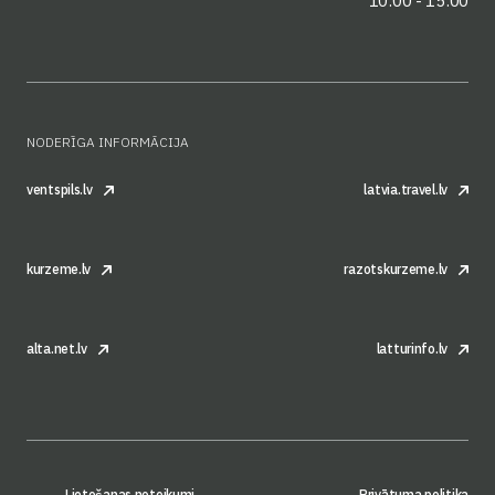
10:00 - 15:00
NODERĪGA INFORMĀCIJA
ventspils.lv
latvia.travel.lv
kurzeme.lv
razotskurzeme.lv
alta.net.lv
latturinfo.lv
Lietošanas noteikumi
Privātuma politika