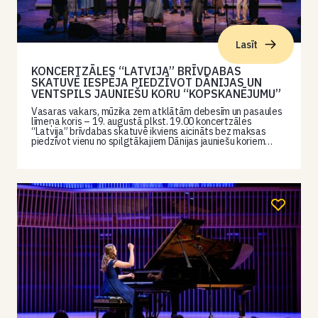
Lasīt
KONCERTZĀLES “LATVIJA” BRĪVDABAS
SKATUVĒ IESPĒJA PIEDZĪVOT DĀNIJAS UN
VENTSPILS JAUNIEŠU KORU “KOPSKANĒJUMU”
Vasaras vakars, mūzika zem atklātām debesīm un pasaules
līmeņa koris – 19. augustā plkst. 19.00 koncertzāles
“Latvija” brīvdabas skatuvē ikviens aicināts bez maksas
piedzīvot vienu no spilgtākajiem Dānijas jauniešu koriem…