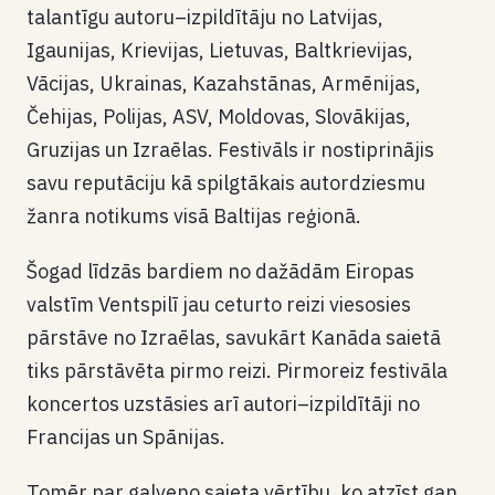
talantīgu autoru–izpildītāju no Latvijas,
Igaunijas, Krievijas, Lietuvas, Baltkrievijas,
Vācijas, Ukrainas, Kazahstānas, Armēnijas,
Čehijas, Polijas, ASV, Moldovas, Slovākijas,
Gruzijas un Izraēlas. Festivāls ir nostiprinājis
savu reputāciju kā spilgtākais autordziesmu
žanra notikums visā Baltijas reģionā.
Šogad līdzās bardiem no dažādām Eiropas
valstīm Ventspilī jau ceturto reizi viesosies
pārstāve no Izraēlas, savukārt Kanāda saietā
tiks pārstāvēta pirmo reizi. Pirmoreiz festivāla
koncertos uzstāsies arī autori–izpildītāji no
Francijas un Spānijas.
Tomēr par galveno saieta vērtību, ko atzīst gan