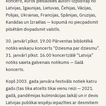
koncerti, kuros piedalīsies autori–izpildītāji no
Latvijas, Igaunijas, Lietuvas, Čehijas, Vācijas,
Polijas, Ukrainas, Francijas, Spānijas, Gruzijas,
Kanādas un Izraēlas — kopumā no piecpadsmit
pilsētām divpadsmit valstīs.
30. janvārī plkst. 19.00 Pārventas bibliotēkā
notiks ieskaņu koncerts “Dziesma par dziesmu”.
31. janvārī plkst. 16.00 koncertzālē “Latvija”
notiks saieta galvenais notikums — Galā
koncerts.
Kopš 2003. gada janvāra festivāls notiek katru
gadu (tas tika atcelts tikai vienu reizi — 2021.
gadā, pandēmijas kulminācijas laikā) un ir devis
Latvijas publikai iespēju iepazīties ar desmitiem