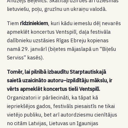
Andžejs Beļevičs. Skatītāji dzirdēs arī dziesmas
lietuviešu, poļu, gruzīnu un ukraiņu valodā.
Tiem
rīdziniekiem
, kuri kādu iemeslu dēļ nevarēs
apmeklēt koncertus Ventspilī, daļa festivāla
dalībnieku uzstāsies Rīgas Ebreju kopienas
namā 29. janvārī (biļetes mājaslapā un “Biļešu
Serviss” kasēs).
Tomēr, lai pilnībā izbaudītu Starptautiskajā
saietā uzaicināto autoru–izpildītāju mākslu, ir
vērts apmeklēt koncertus tieši Ventspilī.
Organizatori ir pārliecināti, ka tāpat kā
iepriekšējos gados, festivāls piesaistīs ne tikai
vietējo publiku, bet arī autordziesmu cienītājus
no citām Latvijas, Lietuvas un Igaunijas