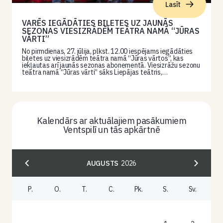
Lasīt
VARĒS IEGĀDĀTIES BIĻETES UZ JAUNĀS
SEZONAS VIESIZRĀDĒM TEĀTRA NAMĀ “JŪRAS
VĀRTI”
No pirmdienas, 27. jūlija, plkst. 12.00 iespējams iegādāties
biļetes uz viesizrādēm teātra namā “Jūras vārtos”, kas
iekļautas arī jaunās sezonas abonementā. Viesizrāžu sezonu
teātra namā “Jūras vārti” sāks Liepājas teātris,…
Kalendārs ar aktuālajiem pasākumiem
Ventspilī un tās apkārtnē
AUGUSTS
2026
P.
O.
T.
C.
Pk.
S.
Sv.