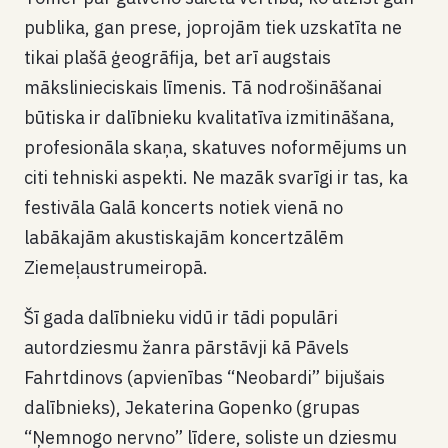
publika, gan prese, joprojām tiek uzskatīta ne
tikai plašā ģeogrāfija, bet arī augstais
mākslinieciskais līmenis. Tā nodrošināšanai
būtiska ir dalībnieku kvalitatīva izmitināšana,
profesionāla skaņa, skatuves noformējums un
citi tehniski aspekti. Ne mazāk svarīgi ir tas, ka
festivāla Galā koncerts notiek vienā no
labākajām akustiskajām koncertzālēm
Ziemeļaustrumeiropā.
Šī gada dalībnieku vidū ir tādi populāri
autordziesmu žanra pārstāvji kā Pāvels
Fahrtdinovs (apvienības “Neobardi” bijušais
dalībnieks), Jekaterina Gopenko (grupas
“Ņemnogo nervno” līdere, soliste un dziesmu