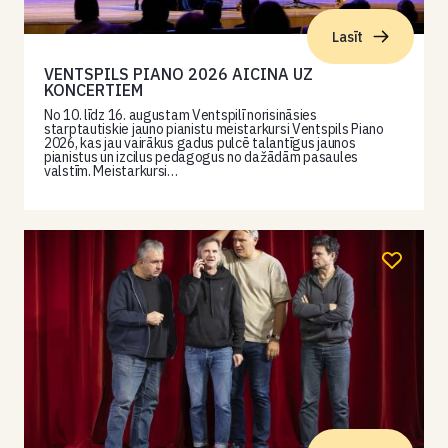
Lasīt
VENTSPILS PIANO 2026 AICINA UZ
KONCERTIEM
No 10. līdz 16. augustam Ventspilī norisināsies
starptautiskie jauno pianistu meistarkursi Ventspils Piano
2026, kas jau vairākus gadus pulcē talantīgus jaunos
pianistus un izcilus pedagogus no dažādām pasaules
valstīm. Meistarkursi…