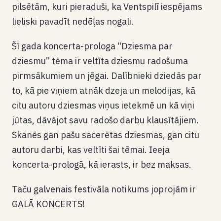
pilsētām, kuri pieraduši, ka Ventspilī iespējams
lieliski pavadīt nedēļas nogali.
Šī gada koncerta-prologa “Dziesma par
dziesmu” tēma ir veltīta dziesmu radošuma
pirmsākumiem un jēgai. Dalībnieki dziedās par
to, kā pie viņiem atnāk dzeja un melodijas, kā
citu autoru dziesmas viņus ietekmē un kā viņi
jūtas, dāvājot savu radošo darbu klausītājiem.
Skanēs gan pašu sacerētas dziesmas, gan citu
autoru darbi, kas veltīti šai tēmai. Ieeja
koncerta-prologā, kā ierasts, ir bez maksas.
Taču galvenais festivāla notikums joprojām ir
GALĀ KONCERTS!