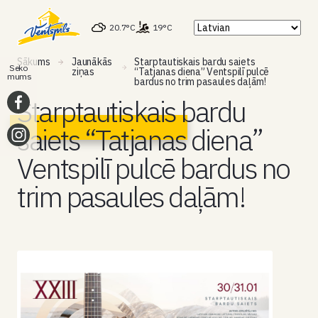
20.7°C
19°C
Sākums
Jaunākās
Starptautiskais bardu saiets
Seko
ziņas
“Tatjanas diena” Ventspilī pulcē
mums
bardus no trim pasaules daļām!
Starptautiskais bardu
saiets “Tatjanas diena”
Ventspilī pulcē bardus no
trim pasaules daļām!